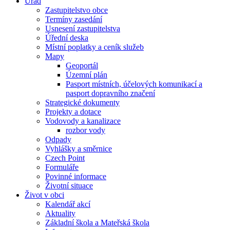
Úřad
Zastupitelstvo obce
Termíny zasedání
Usnesení zastupitelstva
Úřední deska
Místní poplatky a ceník služeb
Mapy
Geoportál
Územní plán
Pasport místních, účelových komunikací a
pasport dopravního značení
Strategické dokumenty
Projekty a dotace
Vodovody a kanalizace
rozbor vody
Odpady
Vyhlášky a směrnice
Czech Point
Formuláře
Povinné informace
Životní situace
Život v obci
Kalendář akcí
Aktuality
Základní škola a Mateřská škola