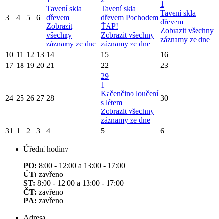
1
Tavení skla
Tavení skla
Tavení skla
3
4
5
6
dřevem
dřevem
Pochodem
dřevem
Zobrazit
ŤAP!
Zobrazit všechny
všechny
Zobrazit všechny
záznamy ze dne
záznamy ze dne
záznamy ze dne
10
11
12
13
14
15
16
17
18
19
20
21
22
23
29
1
Kačenčino loučení
24
25
26
27
28
30
s létem
Zobrazit všechny
záznamy ze dne
31
1
2
3
4
5
6
Úřední hodiny
PO:
8:00 - 12:00 a 13:00 - 17:00
ÚT:
zavřeno
ST:
8:00 - 12:00 a 13:00 - 17:00
ČT:
zavřeno
PÁ:
zavřeno
Adresa