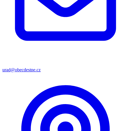
urad@obecdestne.cz