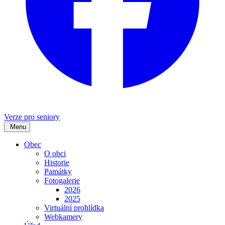
Verze pro seniory
Menu
Obec
O obci
Historie
Památky
Fotogalerie
2026
2025
Virtuální prohlídka
Webkamery