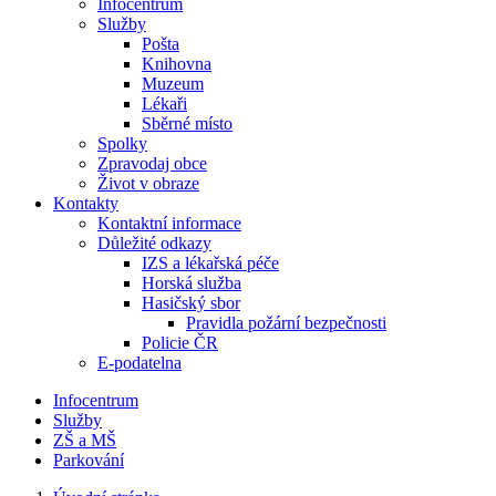
Infocentrum
Služby
Pošta
Knihovna
Muzeum
Lékaři
Sběrné místo
Spolky
Zpravodaj obce
Život v obraze
Kontakty
Kontaktní informace
Důležité odkazy
IZS a lékařská péče
Horská služba
Hasičský sbor
Pravidla požární bezpečnosti
Policie ČR
E-podatelna
Infocentrum
Služby
ZŠ a MŠ
Parkování