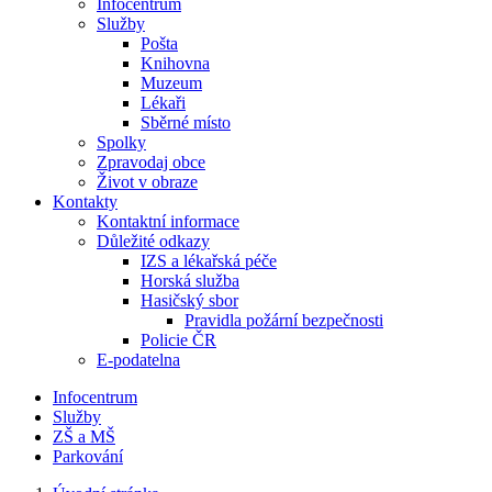
Infocentrum
Služby
Pošta
Knihovna
Muzeum
Lékaři
Sběrné místo
Spolky
Zpravodaj obce
Život v obraze
Kontakty
Kontaktní informace
Důležité odkazy
IZS a lékařská péče
Horská služba
Hasičský sbor
Pravidla požární bezpečnosti
Policie ČR
E-podatelna
Infocentrum
Služby
ZŠ a MŠ
Parkování