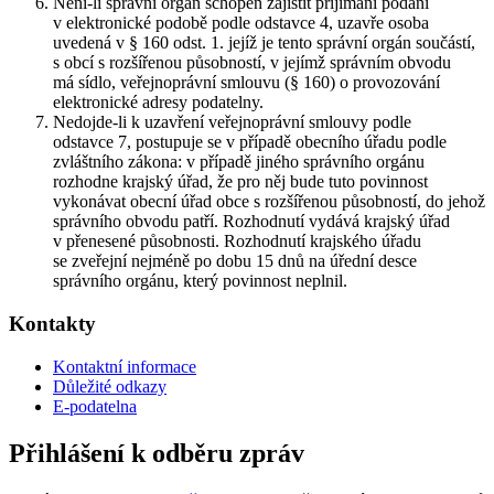
Není-li správní orgán schopen zajistit přijímání podání
v elektronické podobě podle odstavce 4, uzavře osoba
uvedená v § 160 odst. 1. jejíž je tento správní orgán součástí,
s obcí s rozšířenou působností, v jejímž správním obvodu
má sídlo, veřejnoprávní smlouvu (§ 160) o provozování
elektronické adresy podatelny.
Nedojde-li k uzavření veřejnoprávní smlouvy podle
odstavce 7, postupuje se v případě obecního úřadu podle
zvláštního zákona: v případě jiného správního orgánu
rozhodne krajský úřad, že pro něj bude tuto povinnost
vykonávat obecní úřad obce s rozšířenou působností, do jehož
správního obvodu patří. Rozhodnutí vydává krajský úřad
v přenesené působnosti. Rozhodnutí krajského úřadu
se zveřejní nejméně po dobu 15 dnů na úřední desce
správního orgánu, který povinnost neplnil.
Kontakty
Kontaktní informace
Důležité odkazy
E-podatelna
Přihlášení k odběru zpráv