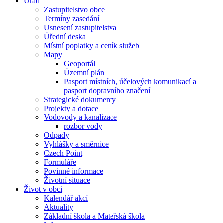
Úřad
Zastupitelstvo obce
Termíny zasedání
Usnesení zastupitelstva
Úřední deska
Místní poplatky a ceník služeb
Mapy
Geoportál
Územní plán
Pasport místních, účelových komunikací a
pasport dopravního značení
Strategické dokumenty
Projekty a dotace
Vodovody a kanalizace
rozbor vody
Odpady
Vyhlášky a směrnice
Czech Point
Formuláře
Povinné informace
Životní situace
Život v obci
Kalendář akcí
Aktuality
Základní škola a Mateřská škola