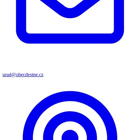
urad@obecdestne.cz