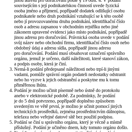
jinou adresu pro doručování podle § 19 odst. 4. V podání
souvisejícím s její podnikatelskou činností uvede fyzická
osoba jméno a příjmení, popřípadě dodatek odlišující osobu
podnikatele nebo druh podnikání vztahující se k této osobě
nebo jí provozovanému druhu podnikání, identifikační číslo
osob a adresu zapsanou v obchodním rejstříku nebo jiné
zákonem upravené evidenci jako místo podnikání, popřípadě
jinou adresu pro doručování. Právnická osoba uvede v podání
svůj název nebo obchodní firmu, identifikační číslo osob nebo
obdobný údaj a adresu sídla, popřípadě jinou adresu
pro doručování. Podání musí obsahovat označení správního
orgánu, jemuž je určeno, další náležitosti, které stanoví zákon,
a podpis osoby, která je činí.
Nemá-li podání předepsané náležitosti nebo trpí-li jinými
vadami, pomůže správní orgán podateli nedostatky odstranit
nebo ho vyzve k jejich odstranění a poskytne mu k tomu
přiměřenou lhůtu.
Podání je možno učinit písemně nebo ústně do protokolu
anebo v elektronické podobě. Za podmínky, že podání
je do 5 dnů potvrzeno, popřípadě doplněno způsobem
uvedeným ve větě první, je možno je učinit pomocí jiných
technických prostředků, zejména prostřednictvím dálnopisu,
telefaxu nebo veřejné datové sítě bez použití podpisu.
Podání se činí u správního orgánu, který je věcně a místně
příslušný. Podání je učiněno dnem, kdy tomuto orgánu došlo.