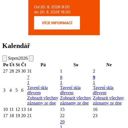
Kalendář
Srpen
2026
Po
Út
St
Čt
Pá
So
Ne
27
28
29
30
31
1
2
7
8
9
1
1
1
Tavení skla
Tavení skla
Tavení skla
3
4
5
6
dřevem
dřevem
dřevem
Zobrazit všechny
Zobrazit všechny
Zobrazit všechny
záznamy ze dne
záznamy ze dne
záznamy ze dne
10
11
12
13
14
15
16
17
18
19
20
21
22
23
29
1