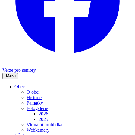
Verze pro seniory
Menu
Obec
O obci
Historie
Památky
Fotogalerie
2026
2025
Virtuální prohlídka
Webkamery