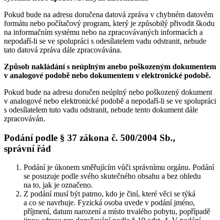
Pokud bude na adresu doručena datová zpráva v chybném datovém
formátu nebo počítačový program, který je způsobilý přivodit škodu
na informačním systému nebo na zpracovávaných informacích a
nepodaří-li se ve spolupráci s odesílatelem vadu odstranit, nebude
tato datová zpráva dále zpracovávána.
Způsob nakládání s neúplným anebo poškozeným dokumentem
v analogové podobě nebo dokumentem v elektronické podobě.
Pokud bude na adresu doručen neúplný nebo poškozený dokument
v analogové nebo elektronické podobě a nepodaří-li se ve spolupráci
s odesílatelem tuto vadu odstranit, nebude tento dokument dále
zpracováván.
Podání podle § 37 zákona č. 500/2004 Sb.,
správní řád
Podání je úkonem směřujícím vůči správnímu orgánu. Podání
se posuzuje podle svého skutečného obsahu a bez ohledu
na to, jak je označeno.
Z podání musí být patrno, kdo je činí, které věci se týká
a co se navrhuje. Fyzická osoba uvede v podání jméno,
příjmení, datum narození a místo trvalého pobytu, popřípadě