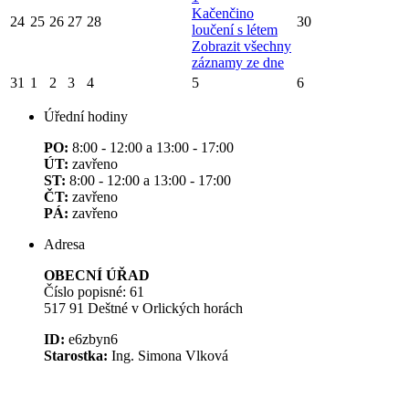
Kačenčino
24
25
26
27
28
30
loučení s létem
Zobrazit všechny
záznamy ze dne
31
1
2
3
4
5
6
Úřední hodiny
PO:
8:00 - 12:00 a 13:00 - 17:00
ÚT:
zavřeno
ST:
8:00 - 12:00 a 13:00 - 17:00
ČT:
zavřeno
PÁ:
zavřeno
Adresa
OBECNÍ ÚŘAD
Číslo popisné: 61
517 91 Deštné v Orlických horách
ID:
e6zbyn6
Starostka:
Ing. Simona Vlková