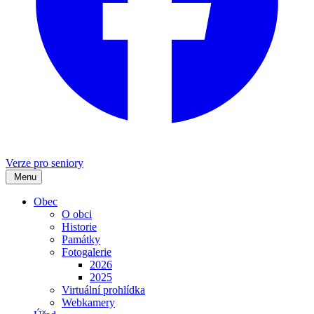
Verze pro seniory
Menu
Obec
O obci
Historie
Památky
Fotogalerie
2026
2025
Virtuální prohlídka
Webkamery