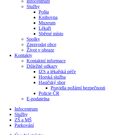
Infocentrum
Služby
Pošta
Knihovna
Muzeum
Lékaři
Sběrné místo
Spolky
Zpravodaj obce
Život v obraze
Kontakty
Kontaktní informace
Důležité odkazy
IZS a lékařská péče
Horská služba
Hasičský sbor
Pravidla požární bezpečnosti
Policie ČR
E-podatelna
Infocentrum
Služby
ZŠ a MŠ
Parkování