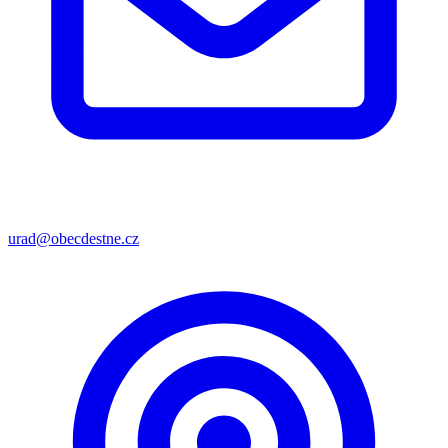
urad@obecdestne.cz