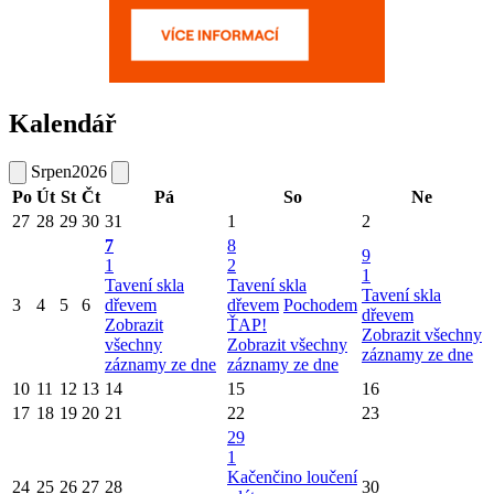
Kalendář
Srpen
2026
Po
Út
St
Čt
Pá
So
Ne
27
28
29
30
31
1
2
7
8
9
1
2
1
Tavení skla
Tavení skla
Tavení skla
3
4
5
6
dřevem
dřevem
Pochodem
dřevem
Zobrazit
ŤAP!
Zobrazit všechny
všechny
Zobrazit všechny
záznamy ze dne
záznamy ze dne
záznamy ze dne
10
11
12
13
14
15
16
17
18
19
20
21
22
23
29
1
Kačenčino loučení
24
25
26
27
28
30