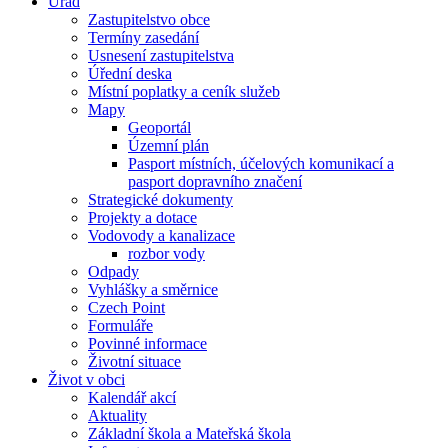
Úřad
Zastupitelstvo obce
Termíny zasedání
Usnesení zastupitelstva
Úřední deska
Místní poplatky a ceník služeb
Mapy
Geoportál
Územní plán
Pasport místních, účelových komunikací a
pasport dopravního značení
Strategické dokumenty
Projekty a dotace
Vodovody a kanalizace
rozbor vody
Odpady
Vyhlášky a směrnice
Czech Point
Formuláře
Povinné informace
Životní situace
Život v obci
Kalendář akcí
Aktuality
Základní škola a Mateřská škola