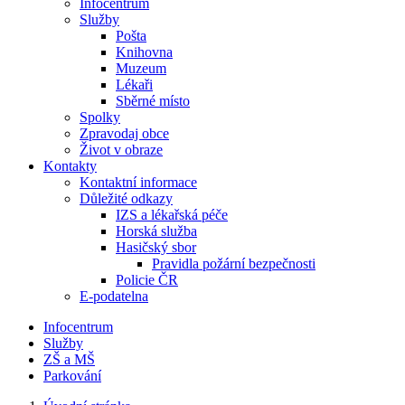
Infocentrum
Služby
Pošta
Knihovna
Muzeum
Lékaři
Sběrné místo
Spolky
Zpravodaj obce
Život v obraze
Kontakty
Kontaktní informace
Důležité odkazy
IZS a lékařská péče
Horská služba
Hasičský sbor
Pravidla požární bezpečnosti
Policie ČR
E-podatelna
Infocentrum
Služby
ZŠ a MŠ
Parkování