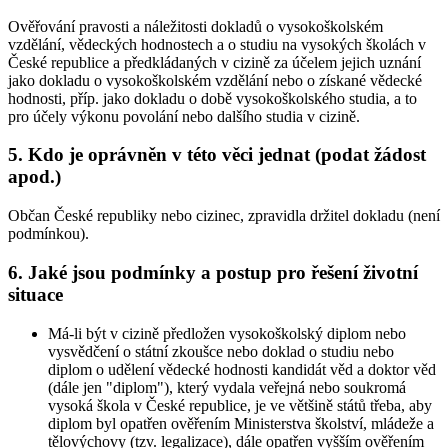
Ověřování pravosti a náležitosti dokladů o vysokoškolském
vzdělání, vědeckých hodnostech a o studiu na vysokých školách v
České republice a předkládaných v cizině za účelem jejich uznání
jako dokladu o vysokoškolském vzdělání nebo o získané vědecké
hodnosti, příp. jako dokladu o době vysokoškolského studia, a to
pro účely výkonu povolání nebo dalšího studia v cizině.
5. Kdo je oprávněn v této věci jednat (podat žádost
apod.)
Občan České republiky nebo cizinec, zpravidla držitel dokladu (není
podmínkou).
6. Jaké jsou podmínky a postup pro řešení životní
situace
Má-li být v cizině předložen vysokoškolský diplom nebo
vysvědčení o státní zkoušce nebo doklad o studiu nebo
diplom o udělení vědecké hodnosti kandidát věd a doktor věd
(dále jen "diplom"), který vydala veřejná nebo soukromá
vysoká škola v České republice, je ve většině států třeba, aby
diplom byl opatřen ověřením Ministerstva školství, mládeže a
tělovýchovy (tzv. legalizace), dále opatřen vyšším ověřením