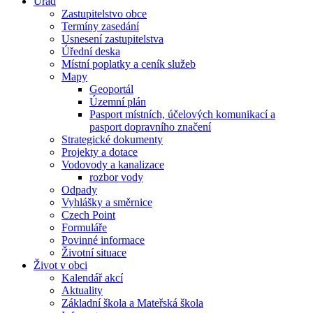
Úřad
Zastupitelstvo obce
Termíny zasedání
Usnesení zastupitelstva
Úřední deska
Místní poplatky a ceník služeb
Mapy
Geoportál
Územní plán
Pasport místních, účelových komunikací a
pasport dopravního značení
Strategické dokumenty
Projekty a dotace
Vodovody a kanalizace
rozbor vody
Odpady
Vyhlášky a směrnice
Czech Point
Formuláře
Povinné informace
Životní situace
Život v obci
Kalendář akcí
Aktuality
Základní škola a Mateřská škola