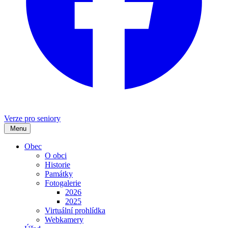
Verze pro seniory
Menu
Obec
O obci
Historie
Památky
Fotogalerie
2026
2025
Virtuální prohlídka
Webkamery