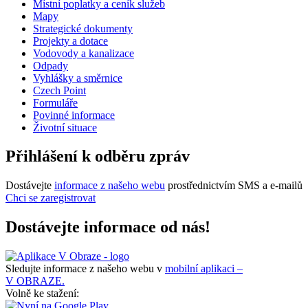
Místní poplatky a ceník služeb
Mapy
Strategické dokumenty
Projekty a dotace
Vodovody a kanalizace
Odpady
Vyhlášky a směrnice
Czech Point
Formuláře
Povinné informace
Životní situace
Přihlášení k odběru zpráv
Dostávejte
informace z našeho webu
prostřednictvím SMS a e-mailů
Chci se zaregistrovat
Dostávejte informace od nás!
Sledujte informace z našeho webu v
mobilní aplikaci –
V OBRAZE.
Volně ke stažení: