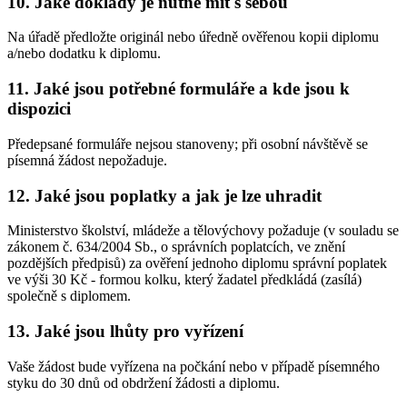
10. Jaké doklady je nutné mít s sebou
Na úřadě předložte originál nebo úředně ověřenou kopii diplomu
a/nebo dodatku k diplomu.
11. Jaké jsou potřebné formuláře a kde jsou k
dispozici
Předepsané formuláře nejsou stanoveny; při osobní návštěvě se
písemná žádost nepožaduje.
12. Jaké jsou poplatky a jak je lze uhradit
Ministerstvo školství, mládeže a tělovýchovy požaduje (v souladu se
zákonem č. 634/2004 Sb., o správních poplatcích, ve znění
pozdějších předpisů) za ověření jednoho diplomu správní poplatek
ve výši 30 Kč - formou kolku, který žadatel předkládá (zasílá)
společně s diplomem.
13. Jaké jsou lhůty pro vyřízení
Vaše žádost bude vyřízena na počkání nebo v případě písemného
styku do 30 dnů od obdržení žádosti a diplomu.