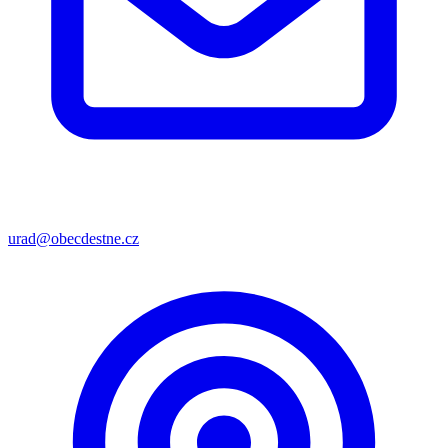
urad@obecdestne.cz