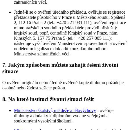
zahraničních věcí.
Jedná-li se o ověření úředního překladu, ověřuje se registrace
překladatele působícího v Praze u Městského soudu, Spálená
2, 112 16 Praha 2 (tel.: +420 221 931 111); ověření registrace
mimopražského soudního překladatele provádí příslušný
krajský soud, popř. centrálně Krajský soud v Praze, nám.
Kinských 5, 157 75 Praha 5 (tel.: +420 257 005 111);
následuje vyšší ověření Ministerstvem spravedlnosti a ověření
oddělením legalizace dokladů konzulárního odboru
Ministerstva zahraničních věcí.
7. Jakým způsobem můžete zahájit řešení životní
situace
O ověření originálu nebo úředně ověřené kopie diplomu požádejte
osobně nebo žádost zašlete poštou.
8. Na které instituci životní situaci řešit
Ministerstvo školství, mládeže a tělovýchovy
- ověřuje
diplomy a dodatky k diplomům vydané veřejnými a
soukromými vysokými školami.