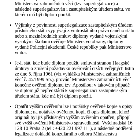
Ministerstva zahraničních věcí (tzv. superlegalizace) a
následně superlegalizován i zastupitelským úřadem státu, ve
kterém má být diplom použit.
Výjimky z povinnosti superlegalizace zastupitelským úřadem
příslušného státu vyplývají z vnitrostátního práva daného státu
nebo z mezinárodních smluv; diplomy vydané vojenskými
vysokými školami ověřuje Ministerstvo obrany, diplomy
vydané Policejní akademií České republiky pak Ministerstvo
vnitra.
Je-li stát, kde bude diplom použit, smluvní stranou Haagské
úmluvy o zrušení požadavku ověřování cizích veřejných listin
ze dne 5. října 1961 (viz vyhláška Ministerstva zahraničních
věcí č. 45/1999 Sb.), provádí Ministerstvo zahraničních věcí
konečné ověření diplomu tzv. Apostilou; v takovém případě
se diplom již nepředkládá k superlegalizaci zastupitelským
úřadem státu, kde má být diplom použit.
Opatřit vyšším ověřením lze i notářsky ověřené kopie a opisy
diplomu; na notářsky ověřenou kopii či opis diplomu, jehož
originál byl již příslušným vyšším ověřením opatřen, připojí
své vyšší ověření Ministerstvo spravedlnosti, Vyšehradská 16,
128 10 Praha 2 (tel.: +420 221 997 111), a následně oddělení
legalizace dokladů konzulárního odboru Ministerstva