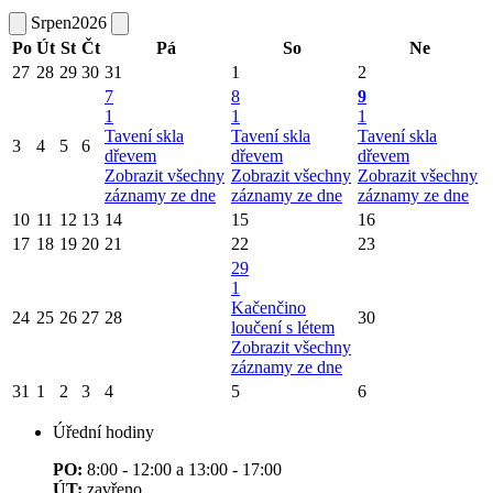
Srpen
2026
Po
Út
St
Čt
Pá
So
Ne
27
28
29
30
31
1
2
7
8
9
1
1
1
Tavení skla
Tavení skla
Tavení skla
3
4
5
6
dřevem
dřevem
dřevem
Zobrazit všechny
Zobrazit všechny
Zobrazit všechny
záznamy ze dne
záznamy ze dne
záznamy ze dne
10
11
12
13
14
15
16
17
18
19
20
21
22
23
29
1
Kačenčino
24
25
26
27
28
30
loučení s létem
Zobrazit všechny
záznamy ze dne
31
1
2
3
4
5
6
Úřední hodiny
PO:
8:00 - 12:00 a 13:00 - 17:00
ÚT:
zavřeno