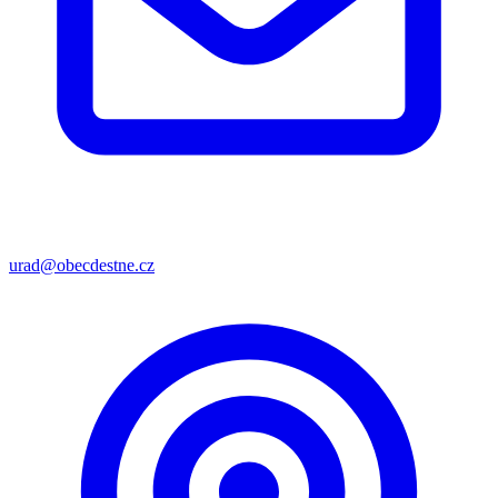
urad@obecdestne.cz