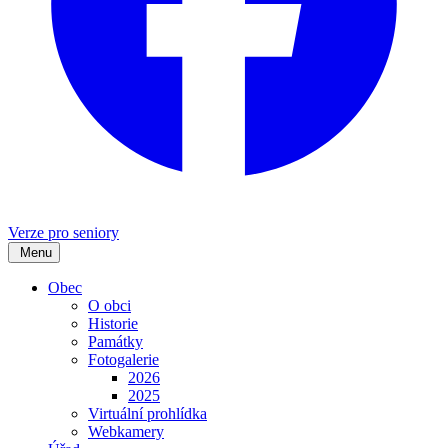
Verze pro seniory
Menu
Obec
O obci
Historie
Památky
Fotogalerie
2026
2025
Virtuální prohlídka
Webkamery