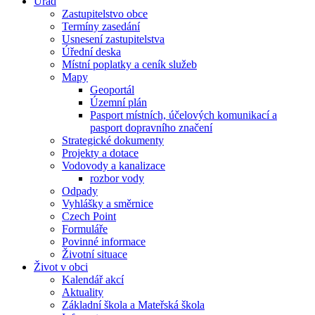
Úřad
Zastupitelstvo obce
Termíny zasedání
Usnesení zastupitelstva
Úřední deska
Místní poplatky a ceník služeb
Mapy
Geoportál
Územní plán
Pasport místních, účelových komunikací a
pasport dopravního značení
Strategické dokumenty
Projekty a dotace
Vodovody a kanalizace
rozbor vody
Odpady
Vyhlášky a směrnice
Czech Point
Formuláře
Povinné informace
Životní situace
Život v obci
Kalendář akcí
Aktuality
Základní škola a Mateřská škola