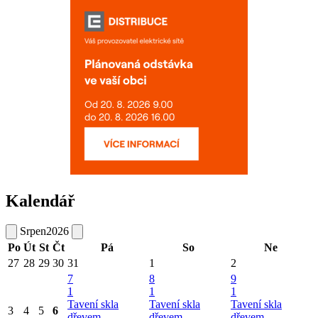
Kalendář
Srpen
2026
Po
Út
St
Čt
Pá
So
Ne
27
28
29
30
31
1
2
7
8
9
1
1
1
Tavení skla
Tavení skla
Tavení skla
3
4
5
6
dřevem
dřevem
dřevem