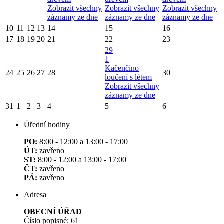
Zobrazit všechny
Zobrazit všechny
Zobrazit všechny
záznamy ze dne
záznamy ze dne
záznamy ze dne
10
11
12
13
14
15
16
17
18
19
20
21
22
23
29
1
Kačenčino
24
25
26
27
28
30
loučení s létem
Zobrazit všechny
záznamy ze dne
31
1
2
3
4
5
6
Úřední hodiny
PO:
8:00 - 12:00 a 13:00 - 17:00
ÚT:
zavřeno
ST:
8:00 - 12:00 a 13:00 - 17:00
ČT:
zavřeno
PÁ:
zavřeno
Adresa
OBECNÍ ÚŘAD
Číslo popisné: 61