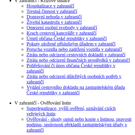
V zahraničí - Krizové situace
Hospitalizace v zahraničí
Trestná činnost v zahraničí
Dopravní nehoda v zahraničí
Živelní katastrofa v zahraničí
Omezení osobní svobody v zahraničí
Krach cestovní kanceláře v zahraničí
Úmrtí občana České republiky v zahraničí
Pokuty uložené příslušným úřadem v zahraničí
Porucha vozidla nebo zadržení vozidla v zahraničí
Ztráta nebo odcizení cestovních dokladů v zahraničí
Ztráta nebo odcizení finančních prostředků v zahraničí
Pohřešování či únos občana České republiky v
zahraničí
Ztráta nebo odcizení důležitých osobních potřeb v
zahraničí
Vydání cestovního dokladu na zastupitelském úřadu
České republiky v zahraničí
V zahraničí - Ověřování listin
Superlegalizace, vyšší ověření, uznávání cizích
veřejných listin
Ověřování - shody opisů nebo kopie s listinou, pravosti
podpisu, správnosti překladů zastupitelskými úřady v
zahraničí