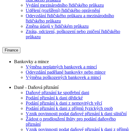
Vydání mezinárodního řidičského průkazu
Udělení (rozšíření) řidičského oprávnění
Odevzdání řidičského průkazu a mezinárodního
řidičského průkazu
Změna údajů v řidičském průkazu
Ztráta, odcizení, poškození nebo zničení řidičského
průkazu
Finance
Bankovky a mince
Výměna neplatných bankovek a mincí
Odevzdání padělané bankovky nebo mince
Výměna poškozených bankovek a mincí
Daně - Daňová přiznání
Daňové přiznání ke spotřební dani
Podání přiznání k dani dědické
Podání přiznání k dani z nemovitých věcí
Podání přiznání k dani z příjmů fyzických osob
Vznik povinnosti podat daňové přiznání k dani silniční
Žádost o prodloužení lhůty pro podání daňového
přiznání
Vznik povinnosti podat daňové přiznání k dani z příjmů