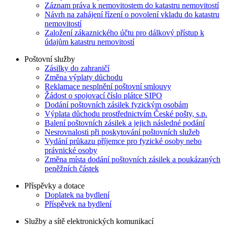
Záznam práva k nemovitostem do katastru nemovitostí
Návrh na zahájení řízení o povolení vkladu do katastru
nemovitostí
Založení zákaznického účtu pro dálkový přístup k
údajům katastru nemovitostí
Poštovní služby
Zásilky do zahraničí
Změna výplaty důchodu
Reklamace nesplnění poštovní smlouvy
Žádost o spojovací číslo plátce SIPO
Dodání poštovních zásilek fyzickým osobám
Výplata důchodu prostřednictvím České pošty, s.p.
Balení poštovních zásilek a jejich následné podání
Nesrovnalosti při poskytování poštovních služeb
Vydání průkazu příjemce pro fyzické osoby nebo
právnické osoby
Změna místa dodání poštovních zásilek a poukázaných
peněžních částek
Příspěvky a dotace
Doplatek na bydlení
Příspěvek na bydlení
Služby a sítě elektronických komunikací