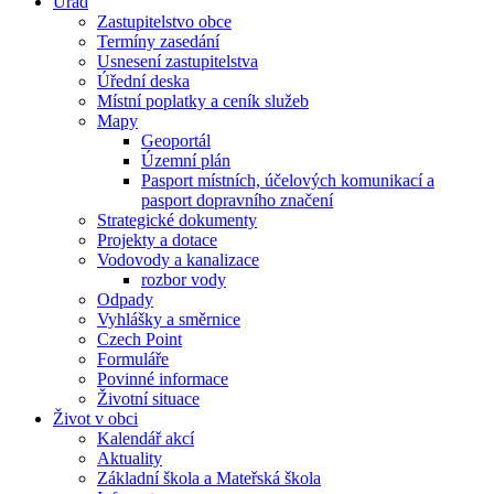
Úřad
Zastupitelstvo obce
Termíny zasedání
Usnesení zastupitelstva
Úřední deska
Místní poplatky a ceník služeb
Mapy
Geoportál
Územní plán
Pasport místních, účelových komunikací a
pasport dopravního značení
Strategické dokumenty
Projekty a dotace
Vodovody a kanalizace
rozbor vody
Odpady
Vyhlášky a směrnice
Czech Point
Formuláře
Povinné informace
Životní situace
Život v obci
Kalendář akcí
Aktuality
Základní škola a Mateřská škola