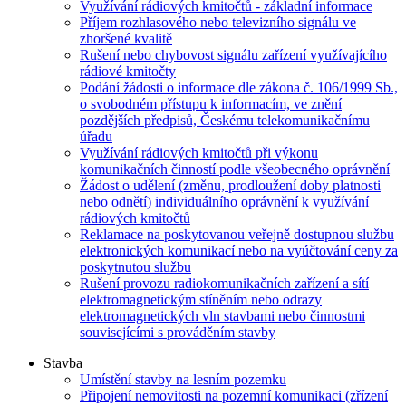
Využívání rádiových kmitočtů - základní informace
Příjem rozhlasového nebo televizního signálu ve
zhoršené kvalitě
Rušení nebo chybovost signálu zařízení využívajícího
rádiové kmitočty
Podání žádosti o informace dle zákona č. 106/1999 Sb.,
o svobodném přístupu k informacím, ve znění
pozdějších předpisů, Českému telekomunikačnímu
úřadu
Využívání rádiových kmitočtů při výkonu
komunikačních činností podle všeobecného oprávnění
Žádost o udělení (změnu, prodloužení doby platnosti
nebo odnětí) individuálního oprávnění k využívání
rádiových kmitočtů
Reklamace na poskytovanou veřejně dostupnou službu
elektronických komunikací nebo na vyúčtování ceny za
poskytnutou službu
Rušení provozu radiokomunikačních zařízení a sítí
elektromagnetickým stíněním nebo odrazy
elektromagnetických vln stavbami nebo činnostmi
souvisejícími s prováděním stavby
Stavba
Umístění stavby na lesním pozemku
Připojení nemovitosti na pozemní komunikaci (zřízení