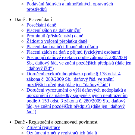
Podávání řádných a mimořádných opravných
prostředků
Daně - Placení daní
Posečkání daně
Placení záloh na daň silniční
Prominutí (příslušenství) daně
Žádost o vrácení přeplatku daně
Placení daní na účet finančního úřadu
Placení záloh na daň z příjmů fyzickými osobami
Postup při daňové exekuci podle zákona č. 280/2009
Sb., daňový řád, ve znění pozdějších předpisů (dále jen
"daňový řád")
Doručení exekučního příkazu podle § 178 odst. 4
zákona č. 280/2009 Sb., daňový řád, ve znění
pozdějších předpisů (dále jen "daňový řád")
Doručení vyrozumění o výši daňových nedoplatků a
upozornění na následky spojené s jejich neuhrazením
podle § 153 odst. 3 zákona č. 280/2009 Sb., daňový
řád, ve znění pozdějších předpisů (dále jen "daňový
řád")
Daně - Registrační a oznamovací povinnost
Zrušení registrace
Oznámení změny registračních údajů