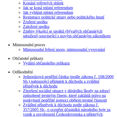
Konání veřejných sbírek
Jak se koná místní referendum
Jak vyhlásit místní referendum
Registrace politické strany nebo politického hnutí
Zrušení spolku
Založení spolku
Změny týkající se spolků (bývalých občanských
sdružení) související s novým občanským zákoníkem
Mimosoudní proces
Mimosoudní řešení sporu, mimosoudní vyrovnání
Občanské průkazy
Vydání občanského průkazu
Odškodnění
Jednorázová peněžní částka (podle zákona č. 108/2009
Sb.) nahrazující příplatek k důchodu a zvláštní
příspěvek k důchodu
Zhoršení sociální situace v důsledku škody na zdraví
způsobené trestným činem, které zakládá právo na
poskytnutí peněžité pomoci obětem trestné činnosti
Zvláštní příspěvek k důchodu podle zákona č.
357/2005 Sb., o ocenění účastníků národního boje za
vznik a osvobození Československa a některých