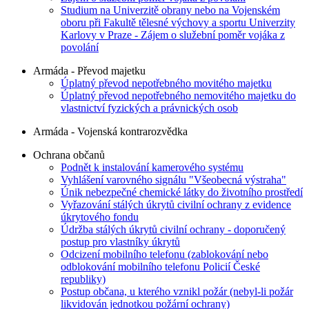
Studium na Univerzitě obrany nebo na Vojenském
oboru při Fakultě tělesné výchovy a sportu Univerzity
Karlovy v Praze - Zájem o služební poměr vojáka z
povolání
Armáda - Převod majetku
Úplatný převod nepotřebného movitého majetku
Úplatný převod nepotřebného nemovitého majetku do
vlastnictví fyzických a právnických osob
Armáda - Vojenská kontrarozvědka
Ochrana občanů
Podnět k instalování kamerového systému
Vyhlášení varovného signálu "Všeobecná výstraha"
Únik nebezpečné chemické látky do životního prostředí
Vyřazování stálých úkrytů civilní ochrany z evidence
úkrytového fondu
Údržba stálých úkrytů civilní ochrany - doporučený
postup pro vlastníky úkrytů
Odcizení mobilního telefonu (zablokování nebo
odblokování mobilního telefonu Policií České
republiky)
Postup občana, u kterého vznikl požár (nebyl-li požár
likvidován jednotkou požární ochrany)