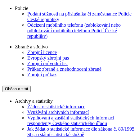
Policie
Podání stížnosti na příslušníka či zaměstnance Policie
České republiky
Odcizení mobilního telefonu (zablokování nebo
odblokování mobilního telefonu Policií České
republiky)
Zbraně a střelivo
Zbrojní licence
Evropský zbrojní pas
Zbrojní průvodní list
Průkaz zbraně a znehodnocení zbraně
Zbrojní průkaz
Občan a stát
Archivy a statistiky
Žádost o statistické informace
Využívání archivních informací
Vyplňování a zasílání statistických informací
respondenty Českého statistického úřadu
Jak žádat o statistické informace dle zákona č. 89/1995
Sb., o státní statistické službě