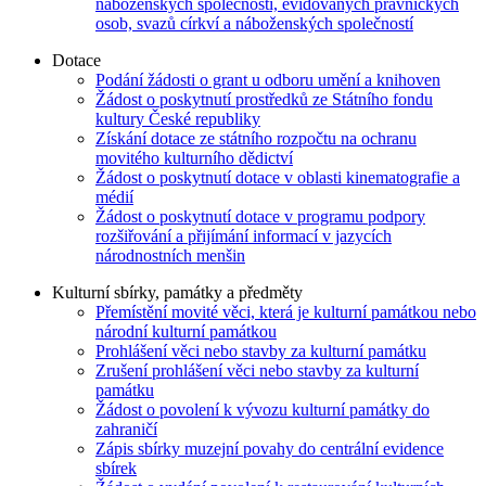
náboženských společností, evidovaných právnických
osob, svazů církví a náboženských společností
Dotace
Podání žádosti o grant u odboru umění a knihoven
Žádost o poskytnutí prostředků ze Státního fondu
kultury České republiky
Získání dotace ze státního rozpočtu na ochranu
movitého kulturního dědictví
Žádost o poskytnutí dotace v oblasti kinematografie a
médií
Žádost o poskytnutí dotace v programu podpory
rozšiřování a přijímání informací v jazycích
národnostních menšin
Kulturní sbírky, památky a předměty
Přemístění movité věci, která je kulturní památkou nebo
národní kulturní památkou
Prohlášení věci nebo stavby za kulturní památku
Zrušení prohlášení věci nebo stavby za kulturní
památku
Žádost o povolení k vývozu kulturní památky do
zahraničí
Zápis sbírky muzejní povahy do centrální evidence
sbírek