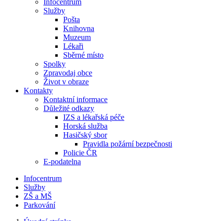
Infocentrum
Služby
Pošta
Knihovna
Muzeum
Lékaři
Sběrné místo
Spolky
Zpravodaj obce
Život v obraze
Kontakty
Kontaktní informace
Důležité odkazy
IZS a lékařská péče
Horská služba
Hasičský sbor
Pravidla požární bezpečnosti
Policie ČR
E-podatelna
Infocentrum
Služby
ZŠ a MŠ
Parkování