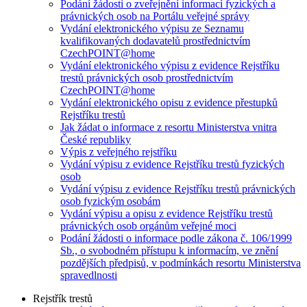
Podání žádosti o zveřejnění informací fyzických a
právnických osob na Portálu veřejné správy
Vydání elektronického výpisu ze Seznamu
kvalifikovaných dodavatelů prostřednictvím
CzechPOINT@home
Vydání elektronického výpisu z evidence Rejstříku
trestů právnických osob prostřednictvím
CzechPOINT@home
Vydání elektronického opisu z evidence přestupků
Rejstříku trestů
Jak žádat o informace z resortu Ministerstva vnitra
České republiky
Výpis z veřejného rejstříku
Vydání výpisu z evidence Rejstříku trestů fyzických
osob
Vydání výpisu z evidence Rejstříku trestů právnických
osob fyzickým osobám
Vydání výpisu a opisu z evidence Rejstříku trestů
právnických osob orgánům veřejné moci
Podání žádosti o informace podle zákona č. 106/1999
Sb., o svobodném přístupu k informacím, ve znění
pozdějších předpisů, v podmínkách resortu Ministerstva
spravedlnosti
Rejstřík trestů