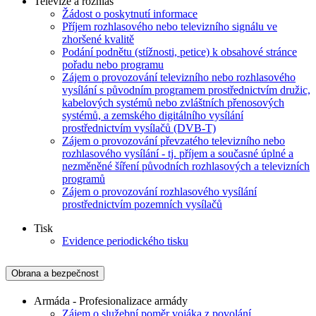
Televize a rozhlas
Žádost o poskytnutí informace
Příjem rozhlasového nebo televizního signálu ve
zhoršené kvalitě
Podání podnětu (stížnosti, petice) k obsahové stránce
pořadu nebo programu
Zájem o provozování televizního nebo rozhlasového
vysílání s původním programem prostřednictvím družic,
kabelových systémů nebo zvláštních přenosových
systémů, a zemského digitálního vysílání
prostřednictvím vysílačů (DVB-T)
Zájem o provozování převzatého televizního nebo
rozhlasového vysílání - tj. příjem a současné úplné a
nezměněné šíření původních rozhlasových a televizních
programů
Zájem o provozování rozhlasového vysílání
prostřednictvím pozemních vysílačů
Tisk
Evidence periodického tisku
Obrana a bezpečnost
Armáda - Profesionalizace armády
Zájem o služební poměr vojáka z povolání