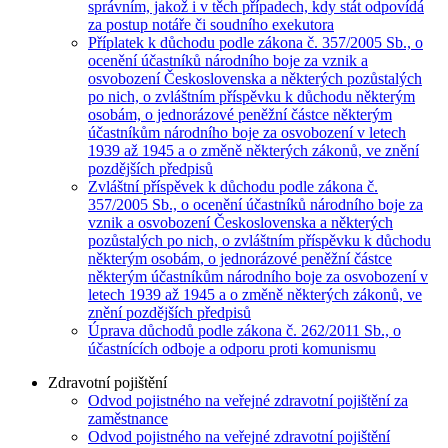
správním, jakož i v těch případech, kdy stát odpovídá
za postup notáře či soudního exekutora
Příplatek k důchodu podle zákona č. 357/2005 Sb., o
ocenění účastníků národního boje za vznik a
osvobození Československa a některých pozůstalých
po nich, o zvláštním příspěvku k důchodu některým
osobám, o jednorázové peněžní částce některým
účastníkům národního boje za osvobození v letech
1939 až 1945 a o změně některých zákonů, ve znění
pozdějších předpisů
Zvláštní příspěvek k důchodu podle zákona č.
357/2005 Sb., o ocenění účastníků národního boje za
vznik a osvobození Československa a některých
pozůstalých po nich, o zvláštním příspěvku k důchodu
některým osobám, o jednorázové peněžní částce
některým účastníkům národního boje za osvobození v
letech 1939 až 1945 a o změně některých zákonů, ve
znění pozdějších předpisů
Úprava důchodů podle zákona č. 262/2011 Sb., o
účastnících odboje a odporu proti komunismu
Zdravotní pojištění
Odvod pojistného na veřejné zdravotní pojištění za
zaměstnance
Odvod pojistného na veřejné zdravotní pojištění