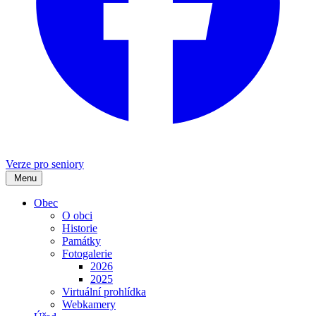
Verze pro seniory
Menu
Obec
O obci
Historie
Památky
Fotogalerie
2026
2025
Virtuální prohlídka
Webkamery