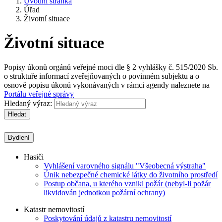
Úvodní stránka
Úřad
Životní situace
Životní situace
Popisy úkonů orgánů veřejné moci dle § 2 vyhlášky č. 515/2020 Sb.
o struktuře informací zveřejňovaných o povinném subjektu a o
osnově popisu úkonů vykonávaných v rámci agendy naleznete na
Portálu veřejné správy
Hledaný výraz:
Hledat
Bydlení
Hasiči
Vyhlášení varovného signálu "Všeobecná výstraha"
Únik nebezpečné chemické látky do životního prostředí
Postup občana, u kterého vznikl požár (nebyl-li požár
likvidován jednotkou požární ochrany)
Katastr nemovitostí
Poskytování údajů z katastru nemovitostí