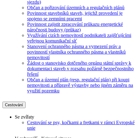
sjezdu)
Občan a pořizování územních a regulačních plánů
Povinnost stavebníků staveb, jejichž provedení je
spojeno se zemními pracemi
Povinnost zajistit zpracování průkazu energetické
náročnosti budovy (průkaz)
Využívání cizích nemovitostí podnikateli zajišťujícími
veřejnou komunikační síť
Stanovení ochranného pásma a vymezení práv a
povinností vlastníka ochranného pásma a vlastníků
nemovitostí
Žádost o stanovisko dotčeného orgánu státní správy k
dokumentaci staveb v rozsahu požárně bezpečnostního
řešení
Občan a územní plán (resp. regulační plán) při koupi
nemovitosti a přípravě výstavby nebo jiném záměru na
využití pozemku
Cestování
Se zvířaty
Cestování se psy, kočkami a fretkami v rámci Evropské
unie