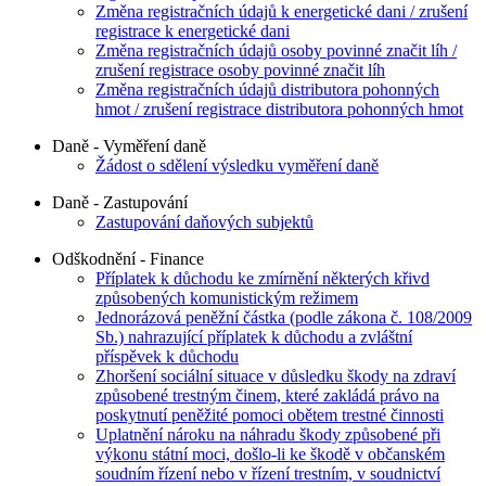
Změna registračních údajů k energetické dani / zrušení
registrace k energetické dani
Změna registračních údajů osoby povinné značit líh /
zrušení registrace osoby povinné značit líh
Změna registračních údajů distributora pohonných
hmot / zrušení registrace distributora pohonných hmot
Daně - Vyměření daně
Žádost o sdělení výsledku vyměření daně
Daně - Zastupování
Zastupování daňových subjektů
Odškodnění - Finance
Příplatek k důchodu ke zmírnění některých křivd
způsobených komunistickým režimem
Jednorázová peněžní částka (podle zákona č. 108/2009
Sb.) nahrazující příplatek k důchodu a zvláštní
příspěvek k důchodu
Zhoršení sociální situace v důsledku škody na zdraví
způsobené trestným činem, které zakládá právo na
poskytnutí peněžité pomoci obětem trestné činnosti
Uplatnění nároku na náhradu škody způsobené při
výkonu státní moci, došlo-li ke škodě v občanském
soudním řízení nebo v řízení trestním, v soudnictví