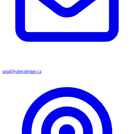
urad@obecdestne.cz