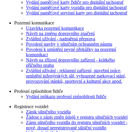
Vydání paměťové karty řidiče pro digitální tachograf
Vydání paměťové karty vozidla pro digitální tachograf
Vydání paměťové servisní karty pro digitální tachograf
Pozemní komunikace
Uzavírka pozemní komunikace
Návrh na změnu dopravního značení
Zvláštní užívání - nadměrná přeprava
Povolení stavby v silničním ochranném pásmu
Povolení k umístění pevné překážky na pozemní
komunikaci
Návrh na zřízení dopravního zařízení - krátkého
příčného prahu
Zvláštní užívání - reklamní zařízení, stavební práce,
umístění inženýrských sítí, vyhrazené parkovací stání,
provozování stánků, sportovní a kulturní akce apod.
Profesní způsobilost řidiče
Vydání průkazu profesní způsobilosti řidiče
Registrace vozidel
Zánik silničního vozidla
Žádost o zápis změn údajů v registru silničních vozidel
Zápis silničního vozidla do registru silničních vozidel -
nové, dosud neregistrované silniční vozidlo