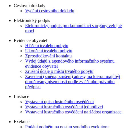
Cestovní doklady
Vydání cestovního dokladu
Elektronický podpis
Elektronický podpis pro komunikaci s orgány veřejné
moci
Evidence obyvatel
Hlášení trvalého pobytu
Ukončení trvalého pobytu
Zprostředkování kontaktu
Výdej údajů z agendového informačního systému
evidence obyvatel
Zrušení údaje o místu trvalého pobytu
Zavedení (změna, zrušení) adresy, na kterou mají být
doručovány písemnosti podle zvláštního právního
předpisu
Lustrace
Vystavení opisu lustračního osvědčení
Vystavení lustračního osvědčení jednotlivci
Vystavení lustračního osvědčení na žádost organizace
Exekuce
Podání podnětu na postup soudního exekutora