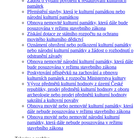
Žádost o vydání povolení k restaurování kulturních
památek
Přemístění stavby, která je kulturní památkou nebo
národní kulturní památkou
Obnova nemovité kulturní památky, která dále bude
posuzována v režimu stavebního zákona
Získání dotace ze státního rozpočtu na ochranu
movitého kulturního dědictví
Oznámení ohrožení nebo poškození kulturní památky
nebo národní kulturní památky a žádost o rozhodnutí o
odstranění závady
Obnova nemovité národní kulturní památky, která dále
bude posuzována v režimu stavebního zákona
Poskytování příspěvků na zachování a obnovu
kulturních památek z rozpočtu Ministerstva kultury
Vývoz předmětů kulturní hodnoty z území České
republiky, prodej předmětů kulturní hodnoty z oboru
archeologie nebo prodej předmětů kulturní hodnoty
sakrální a kultovní povahy
Obnova movité nebo nemovité kulturní památky, která
dále nebude posuzována v režimu stavebního zákona
Obnova movité nebo nemovité národní kulturní
památky, která dále nebude posuzována v režimu
stavebního zákona