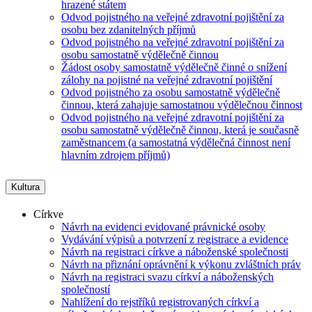
hrazené státem
Odvod pojistného na veřejné zdravotní pojištění za
osobu bez zdanitelných příjmů
Odvod pojistného na veřejné zdravotní pojištění za
osobu samostatně výdělečně činnou
Žádost osoby samostatně výdělečně činné o snížení
zálohy na pojistné na veřejné zdravotní pojištění
Odvod pojistného za osobu samostatně výdělečně
činnou, která zahajuje samostatnou výdělečnou činnost
Odvod pojistného na veřejné zdravotní pojištění za
osobu samostatně výdělečně činnou, která je současně
zaměstnancem (a samostatná výdělečná činnost není
hlavním zdrojem příjmů)
Kultura
Církve
Návrh na evidenci evidované právnické osoby
Vydávání výpisů a potvrzení z registrace a evidence
Návrh na registraci církve a náboženské společnosti
Návrh na přiznání oprávnění k výkonu zvláštních práv
Návrh na registraci svazu církví a náboženských
společností
Nahlížení do rejstříků registrovaných církví a