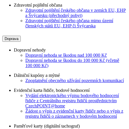
Zdravotní pojištění občana
Zdravotní pojištění českého občana v zemích EU, EHP
a Švýcarsku (přechodný pobyt)
Zdravotní pojištění českého občana mimo území
členských států EU, EHP či Švýcarska
Doprava
Dopravní nehody
Dopravní nehoda se škodou nad 100 000 Kč
Dopravní nehoda se škodou do 100 000 Kč (včetně
100 000 Kč)
Dálniční kupóny a mýtné
Zpoplatnění obecného užívání pozemních komunikací
Evidenční karta řidiče, bodové hodnocení
Vydání elektronického výpisu bodového hodnocení
řidiče z Centrálního registru řidičů prostřednictvím
CzechPOINT@home
Žádost o výpis z evidenční karty řidiče nebo o výpis z
registru řidičů o záznamech v bodovém hodnocení
Paměťové karty (digitální tachograf)