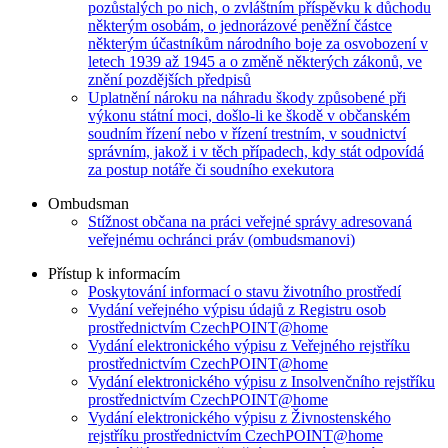
pozůstalých po nich, o zvláštním příspěvku k důchodu
některým osobám, o jednorázové peněžní částce
některým účastníkům národního boje za osvobození v
letech 1939 až 1945 a o změně některých zákonů, ve
znění pozdějších předpisů
Uplatnění nároku na náhradu škody způsobené při
výkonu státní moci, došlo-li ke škodě v občanském
soudním řízení nebo v řízení trestním, v soudnictví
správním, jakož i v těch případech, kdy stát odpovídá
za postup notáře či soudního exekutora
Ombudsman
Stížnost občana na práci veřejné správy adresovaná
veřejnému ochránci práv (ombudsmanovi)
Přístup k informacím
Poskytování informací o stavu životního prostředí
Vydání veřejného výpisu údajů z Registru osob
prostřednictvím CzechPOINT@home
Vydání elektronického výpisu z Veřejného rejstříku
prostřednictvím CzechPOINT@home
Vydání elektronického výpisu z Insolvenčního rejstříku
prostřednictvím CzechPOINT@home
Vydání elektronického výpisu z Živnostenského
rejstříku prostřednictvím CzechPOINT@home