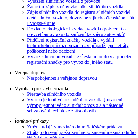
Vyřazení silničního vozidla z provozu
Žádost o zápis změny vlastníka silničního vozidla
Zápis silničního vozidla do registru silničních vozidel -
ojeté silniční vozidlo, dovezené z jiného členského státu
Evropské unie
Doklad o ekologické likvidaci vozidla (potvrzení o
převzetí autovraku do zařízení ke sběru autovraků)
Přidělení registrační značky vozidla a vydání
technického průkazu vozidla - v případě jejich ztráty,
poškození nebo odcizení
Vývoz silničního vozidla z České republiky a přidělení
registrační značky pro vývoz do jiného státu
Veřejná doprava
Nespokojenost s veřejnou dopravou
Výroba a přestavba vozidla
Přestavba silničního vozidla
Výroba jednotlivého silničního vozidla (povolení
výroby jednotlivého silničního vozidla a následné
schvalování technické způsobilosti)
Řidičské průkazy
Změna údajů v mezinárodním řidičském průkazu
Ztráta, odcizení, poškození nebo zničení mezinárodního
řidičského průkazu