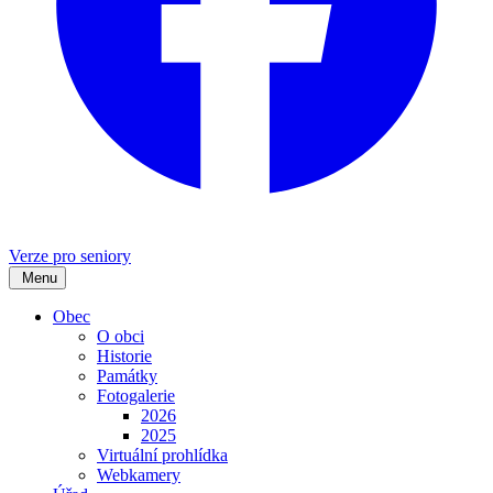
Verze pro seniory
Menu
Obec
O obci
Historie
Památky
Fotogalerie
2026
2025
Virtuální prohlídka
Webkamery