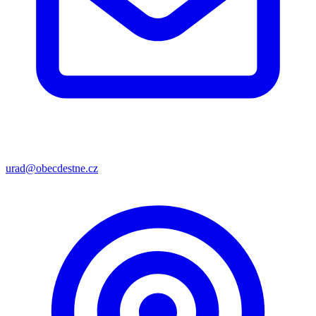
urad@obecdestne.cz