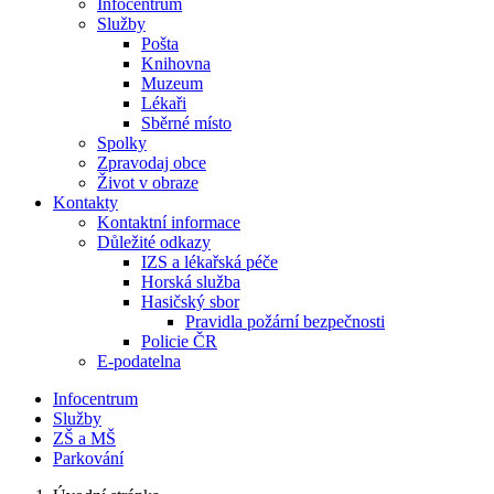
Infocentrum
Služby
Pošta
Knihovna
Muzeum
Lékaři
Sběrné místo
Spolky
Zpravodaj obce
Život v obraze
Kontakty
Kontaktní informace
Důležité odkazy
IZS a lékařská péče
Horská služba
Hasičský sbor
Pravidla požární bezpečnosti
Policie ČR
E-podatelna
Infocentrum
Služby
ZŠ a MŠ
Parkování