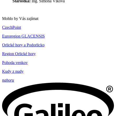
Starostka:
Ing. Simona Vlková
Mohlo by Vás zajímat
CzechPoint
Euroregion GLACENSIS
Orlické hory a Podorlicko
Region Orlické hory
Pohoda venkov
Kudy z nudy
nahoru