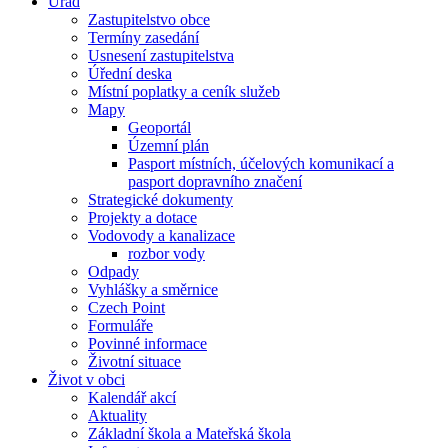
Úřad
Zastupitelstvo obce
Termíny zasedání
Usnesení zastupitelstva
Úřední deska
Místní poplatky a ceník služeb
Mapy
Geoportál
Územní plán
Pasport místních, účelových komunikací a
pasport dopravního značení
Strategické dokumenty
Projekty a dotace
Vodovody a kanalizace
rozbor vody
Odpady
Vyhlášky a směrnice
Czech Point
Formuláře
Povinné informace
Životní situace
Život v obci
Kalendář akcí
Aktuality
Základní škola a Mateřská škola