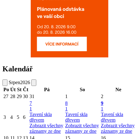
Kalendář
Srpen
2026
Po
Út
St
Čt
Pá
So
Ne
27
28
29
30
31
1
2
7
8
9
1
1
1
Tavení skla
Tavení skla
Tavení skla
3
4
5
6
dřevem
dřevem
dřevem
Zobrazit všechny
Zobrazit všechny
Zobrazit všechny
záznamy ze dne
záznamy ze dne
záznamy ze dne
10
11
12
13
14
15
16