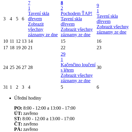
7
8
9
1
2
1
Tavení skla
Pochodem ŤAP!
Tavení skla
3
4
5
6
dřevem
Tavení skla
dřevem
Zobrazit
dřevem
Zobrazit všechny
všechny
Zobrazit všechny
záznamy ze dne
záznamy ze dne
záznamy ze dne
10
11
12
13
14
15
16
17
18
19
20
21
22
23
29
1
Kačenčino loučení
24
25
26
27
28
30
s létem
Zobrazit všechny
záznamy ze dne
31
1
2
3
4
5
6
Úřední hodiny
PO:
8:00 - 12:00 a 13:00 - 17:00
ÚT:
zavřeno
ST:
8:00 - 12:00 a 13:00 - 17:00
ČT:
zavřeno
PÁ:
zavřeno