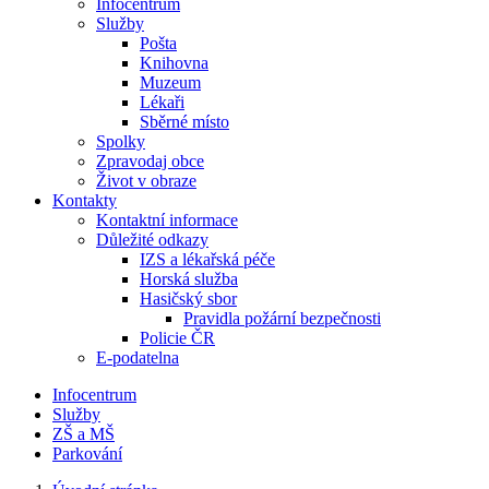
Infocentrum
Služby
Pošta
Knihovna
Muzeum
Lékaři
Sběrné místo
Spolky
Zpravodaj obce
Život v obraze
Kontakty
Kontaktní informace
Důležité odkazy
IZS a lékařská péče
Horská služba
Hasičský sbor
Pravidla požární bezpečnosti
Policie ČR
E-podatelna
Infocentrum
Služby
ZŠ a MŠ
Parkování