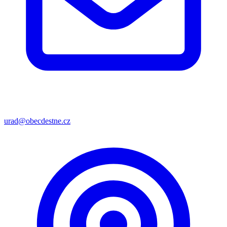
urad@obecdestne.cz