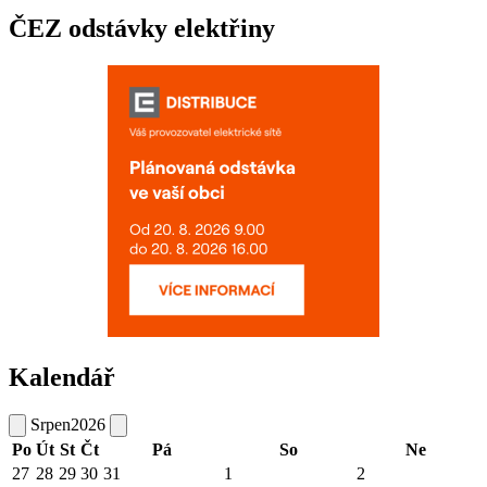
ČEZ odstávky elektřiny
Kalendář
Srpen
2026
Po
Út
St
Čt
Pá
So
Ne
27
28
29
30
31
1
2