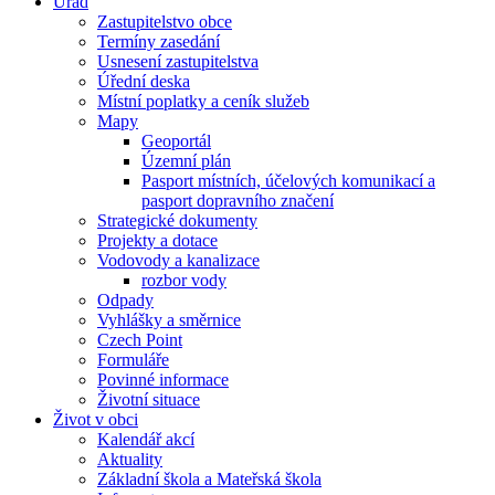
Úřad
Zastupitelstvo obce
Termíny zasedání
Usnesení zastupitelstva
Úřední deska
Místní poplatky a ceník služeb
Mapy
Geoportál
Územní plán
Pasport místních, účelových komunikací a
pasport dopravního značení
Strategické dokumenty
Projekty a dotace
Vodovody a kanalizace
rozbor vody
Odpady
Vyhlášky a směrnice
Czech Point
Formuláře
Povinné informace
Životní situace
Život v obci
Kalendář akcí
Aktuality
Základní škola a Mateřská škola