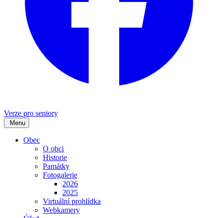
Verze pro seniory
Menu
Obec
O obci
Historie
Památky
Fotogalerie
2026
2025
Virtuální prohlídka
Webkamery