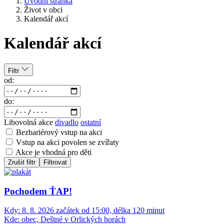
Úvodní stránka
Život v obci
Kalendář akcí
Kalendář akcí
Filtr
od:
do:
Libovolná akce
divadlo
ostatní
Bezbariérový vstup na akci
Vstup na akci povolen se zvířaty
Akce je vhodná pro děti
Zrušit filtr
Filtrovat
Pochodem ŤAP!
Kdy:
8. 8. 2026 začátek od 15:00, délka 120 minut
Kde:
obec, Deštné v Orlických horách