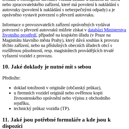
nebo zpracovatelského zařízení, které má povolení k nakládání s
autovraky (povolení k nakládání s nebezpečnými odpady) a je
oprávněno vystavit potvrzení o převzetí autovraku.
Informace o provozovatelích zařízení oprávněných vydávat
potvrzení o převzetí autovraků můžete získat v
databázi Ministerstva
životního prostředí
, případně na krajském úřadu (v Praze na
Magistrátu hlavního města Prahy), který dává souhlas k provozu
těchto zařízení, nebo na příslušných obecních úřadech obcí s
rozšířenou působností, resp. magistrátech provádějících trvalé
vyřazení vozidel z provozu.
10. Jaké doklady je nutné mít s sebou
Předložte:
doklad totožnosti v originále (občanský průkaz),
u firemních vozidel originál nebo ověřenou kopii
živnostenského oprávnění nebo výpisu z obchodního
rejstříku,
technický průkaz vozidla (TP).
11. Jaké jsou potřebné formuláře a kde jsou k
dispozici