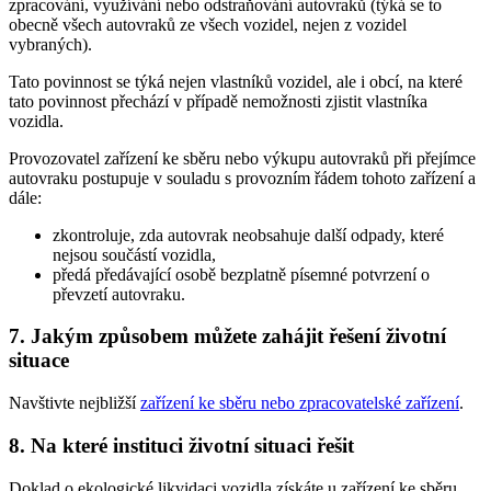
zpracování, využívání nebo odstraňování autovraků (týká se to
obecně všech autovraků ze všech vozidel, nejen z vozidel
vybraných).
Tato povinnost se týká nejen vlastníků vozidel, ale i obcí, na které
tato povinnost přechází v případě nemožnosti zjistit vlastníka
vozidla.
Provozovatel zařízení ke sběru nebo výkupu autovraků při přejímce
autovraku postupuje v souladu s provozním řádem tohoto zařízení a
dále:
zkontroluje, zda autovrak neobsahuje další odpady, které
nejsou součástí vozidla,
předá předávající osobě bezplatně písemné potvrzení o
převzetí autovraku.
7. Jakým způsobem můžete zahájit řešení životní
situace
Navštivte nejbližší
zařízení ke sběru nebo zpracovatelské zařízení
.
8. Na které instituci životní situaci řešit
Doklad o ekologické likvidaci vozidla získáte u zařízení ke sběru