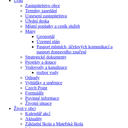
Úřad
Zastupitelstvo obce
Termíny zasedání
Usnesení zastupitelstva
Úřední deska
Místní poplatky a ceník služeb
Mapy
Geoportál
Územní plán
Pasport místních, účelových komunikací a
pasport dopravního značení
Strategické dokumenty
Projekty a dotace
Vodovody a kanalizace
rozbor vody
Odpady
Vyhlášky a směrnice
Czech Point
Formuláře
Povinné informace
Životní situace
Život v obci
Kalendář akcí
Aktuality
Základní škola a Mateřská škola