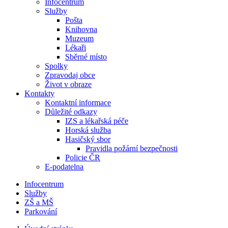
Infocentrum
Služby
Pošta
Knihovna
Muzeum
Lékaři
Sběrné místo
Spolky
Zpravodaj obce
Život v obraze
Kontakty
Kontaktní informace
Důležité odkazy
IZS a lékařská péče
Horská služba
Hasičský sbor
Pravidla požární bezpečnosti
Policie ČR
E-podatelna
Infocentrum
Služby
ZŠ a MŠ
Parkování