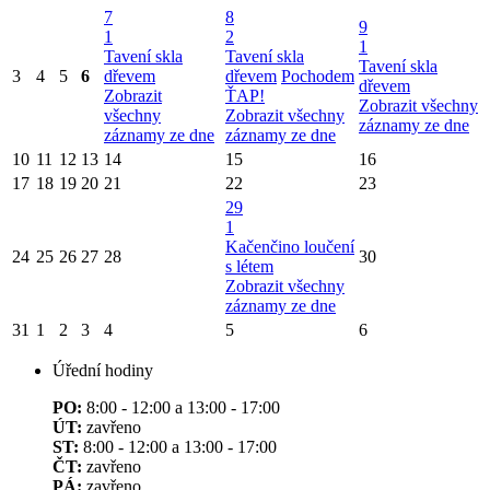
7
8
9
1
2
1
Tavení skla
Tavení skla
Tavení skla
3
4
5
6
dřevem
dřevem
Pochodem
dřevem
Zobrazit
ŤAP!
Zobrazit všechny
všechny
Zobrazit všechny
záznamy ze dne
záznamy ze dne
záznamy ze dne
10
11
12
13
14
15
16
17
18
19
20
21
22
23
29
1
Kačenčino loučení
24
25
26
27
28
30
s létem
Zobrazit všechny
záznamy ze dne
31
1
2
3
4
5
6
Úřední hodiny
PO:
8:00 - 12:00 a 13:00 - 17:00
ÚT:
zavřeno
ST:
8:00 - 12:00 a 13:00 - 17:00
ČT:
zavřeno
PÁ:
zavřeno