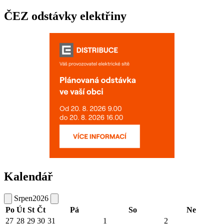
ČEZ odstávky elektřiny
Kalendář
Srpen
2026
Po
Út
St
Čt
Pá
So
Ne
27
28
29
30
31
1
2