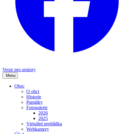
Verze pro seniory
Menu
Obec
O obci
Historie
Památky
Fotogalerie
2026
2025
Virtuální prohlídka
Webkamery