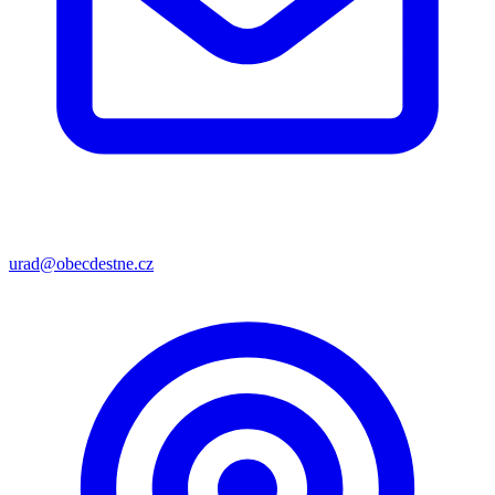
urad@obecdestne.cz