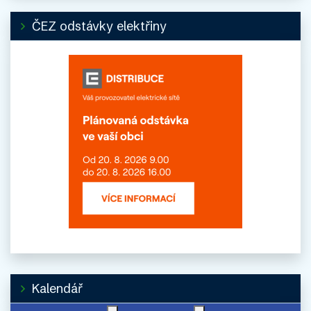
ČEZ odstávky elektřiny
Kalendář