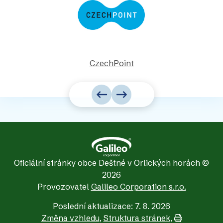
CzechPoint
Oficiální stránky obce Deštné v Orlických horách ©
2026
Provozovatel
Galileo Corporation s.r.o.
Poslední aktualizace: 7. 8. 2026
Změna vzhledu
,
Struktura stránek
,
Vytisknout