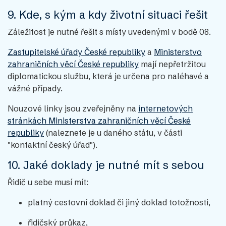
9. Kde, s kým a kdy životní situaci řešit
Záležitost je nutné řešit s místy uvedenými v bodě 08.
Zastupitelské úřady České republiky
a
Ministerstvo
zahraničních věcí České republiky
mají nepřetržitou
diplomatickou službu, která je určena pro naléhavé a
vážné případy.
Nouzové linky jsou zveřejněny na
internetových
stránkách Ministerstva zahraničních věcí České
republiky
(naleznete je u daného státu, v části
"kontaktní český úřad").
10. Jaké doklady je nutné mít s sebou
Řidič u sebe musí mít:
platný cestovní doklad či jiný doklad totožnosti,
řidičský průkaz,