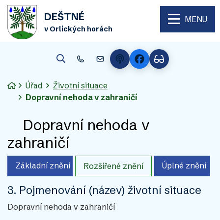
Rovnou na obsah
Rovnou na menu
DEŠTNÉ
MENU
v Orlických horách
Verze pro senior
Hledat
+420 494 663 187
urad@obecdestne.cz
Úvodní stránka
Úřad
Životní situace
Dopravní nehoda v zahraničí
Dopravní nehoda v
zahraničí
Základní znění
Úplné znění
Rozšířené znění
3. Pojmenování (název) životní situace
Dopravní nehoda v zahraničí