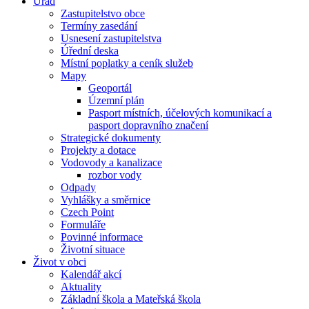
Úřad
Zastupitelstvo obce
Termíny zasedání
Usnesení zastupitelstva
Úřední deska
Místní poplatky a ceník služeb
Mapy
Geoportál
Územní plán
Pasport místních, účelových komunikací a
pasport dopravního značení
Strategické dokumenty
Projekty a dotace
Vodovody a kanalizace
rozbor vody
Odpady
Vyhlášky a směrnice
Czech Point
Formuláře
Povinné informace
Životní situace
Život v obci
Kalendář akcí
Aktuality
Základní škola a Mateřská škola