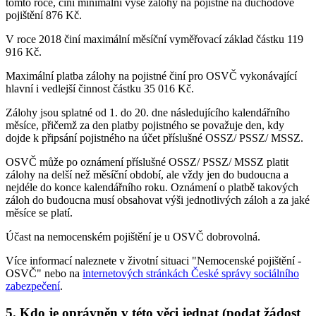
tomto roce, činí minimální výše zálohy na pojistné na důchodové
pojištění 876 Kč.
V roce 2018 činí maximální měsíční vyměřovací základ částku 119
916 Kč.
Maximální platba zálohy na pojistné činí pro OSVČ vykonávající
hlavní i vedlejší činnost částku 35 016 Kč.
Zálohy jsou splatné od 1. do 20. dne následujícího kalendářního
měsíce, přičemž za den platby pojistného se považuje den, kdy
dojde k připsání pojistného na účet příslušné OSSZ/ PSSZ/ MSSZ.
OSVČ může po oznámení příslušné OSSZ/ PSSZ/ MSSZ platit
zálohy na delší než měsíční období, ale vždy jen do budoucna a
nejdéle do konce kalendářního roku. Oznámení o platbě takových
záloh do budoucna musí obsahovat výši jednotlivých záloh a za jaké
měsíce se platí.
Účast na nemocenském pojištění je u OSVČ dobrovolná.
Více informací naleznete v životní situaci "Nemocenské pojištění -
OSVČ" nebo na
internetových stránkách České správy sociálního
zabezpečení
.
5. Kdo je oprávněn v této věci jednat (podat žádost