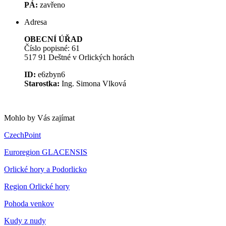
PÁ:
zavřeno
Adresa
OBECNÍ ÚŘAD
Číslo popisné: 61
517 91 Deštné v Orlických horách
ID:
e6zbyn6
Starostka:
Ing. Simona Vlková
Mohlo by Vás zajímat
CzechPoint
Euroregion GLACENSIS
Orlické hory a Podorlicko
Region Orlické hory
Pohoda venkov
Kudy z nudy