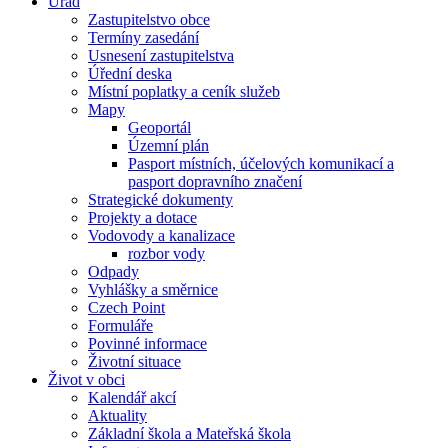
Úřad
Zastupitelstvo obce
Termíny zasedání
Usnesení zastupitelstva
Úřední deska
Místní poplatky a ceník služeb
Mapy
Geoportál
Územní plán
Pasport místních, účelových komunikací a
pasport dopravního značení
Strategické dokumenty
Projekty a dotace
Vodovody a kanalizace
rozbor vody
Odpady
Vyhlášky a směrnice
Czech Point
Formuláře
Povinné informace
Životní situace
Život v obci
Kalendář akcí
Aktuality
Základní škola a Mateřská škola