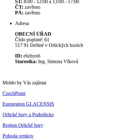
ST:
8:00 - 12:00 a 13:00 - 17:00
ČT:
zavřeno
PÁ:
zavřeno
Adresa
OBECNÍ ÚŘAD
Číslo popisné: 61
517 91 Deštné v Orlických horách
ID:
e6zbyn6
Starostka:
Ing. Simona Vlková
Mohlo by Vás zajímat
CzechPoint
Euroregion GLACENSIS
Orlické hory a Podorlicko
Region Orlické hory
Pohoda venkov