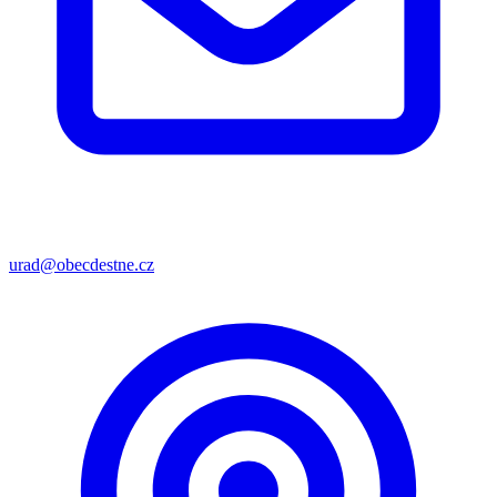
urad@obecdestne.cz