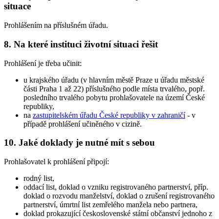
situace
Prohlášením na příslušném úřadu.
8. Na které instituci životní situaci řešit
Prohlášení je třeba učinit:
u krajského úřadu (v hlavním městě Praze u úřadu městské
části Praha 1 až 22) příslušného podle místa trvalého, popř.
posledního trvalého pobytu prohlašovatele na území České
republiky,
na
zastupitelském úřadu České republiky v zahraničí
- v
případě prohlášení učiněného v cizině.
10. Jaké doklady je nutné mít s sebou
Prohlašovatel k prohlášení připojí:
rodný list,
oddací list, doklad o vzniku registrovaného partnerství, příp.
doklad o rozvodu manželství, doklad o zrušení registrovaného
partnerství, úmrtní list zemřelého manžela nebo partnera,
doklad prokazující československé státní občanství jednoho z