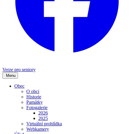
Verze pro seniory
Menu
Obec
O obci
Historie
Památky
Fotogalerie
2026
2025
Virtuální prohlídka
Webkamery