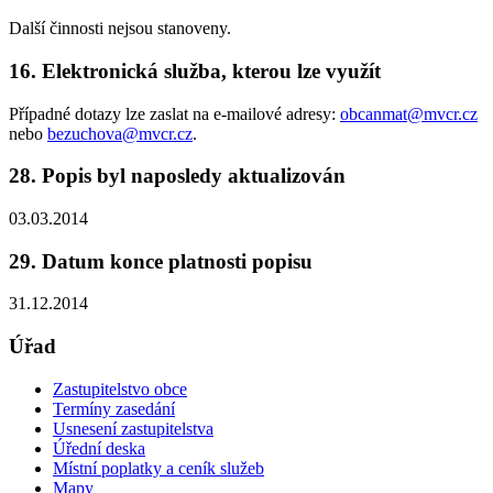
Další činnosti nejsou stanoveny.
16. Elektronická služba, kterou lze využít
Případné dotazy lze zaslat na e-mailové adresy:
obcanmat@mvcr.cz
nebo
bezuchova@mvcr.cz
.
28. Popis byl naposledy aktualizován
03.03.2014
29. Datum konce platnosti popisu
31.12.2014
Úřad
Zastupitelstvo obce
Termíny zasedání
Usnesení zastupitelstva
Úřední deska
Místní poplatky a ceník služeb
Mapy