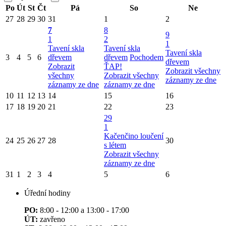
Po
Út
St
Čt
Pá
So
Ne
27
28
29
30
31
1
2
7
8
9
1
2
1
Tavení skla
Tavení skla
Tavení skla
3
4
5
6
dřevem
dřevem
Pochodem
dřevem
Zobrazit
ŤAP!
Zobrazit všechny
všechny
Zobrazit všechny
záznamy ze dne
záznamy ze dne
záznamy ze dne
10
11
12
13
14
15
16
17
18
19
20
21
22
23
29
1
Kačenčino loučení
24
25
26
27
28
30
s létem
Zobrazit všechny
záznamy ze dne
31
1
2
3
4
5
6
Úřední hodiny
PO:
8:00 - 12:00 a 13:00 - 17:00
ÚT:
zavřeno