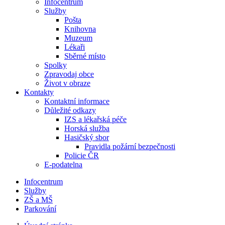
Infocentrum
Služby
Pošta
Knihovna
Muzeum
Lékaři
Sběrné místo
Spolky
Zpravodaj obce
Život v obraze
Kontakty
Kontaktní informace
Důležité odkazy
IZS a lékařská péče
Horská služba
Hasičský sbor
Pravidla požární bezpečnosti
Policie ČR
E-podatelna
Infocentrum
Služby
ZŠ a MŠ
Parkování