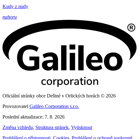
Kudy z nudy
nahoru
Oficiální stránky obce Deštné v Orlických horách © 2026
Provozovatel
Galileo Corporation s.r.o.
Poslední aktualizace: 7. 8. 2026
Změna vzhledu
,
Struktura stránek
,
Vytisknout
Prohlášení o přístupnosti
,
Cookies
,
Prohlášení o ochraně soukromí