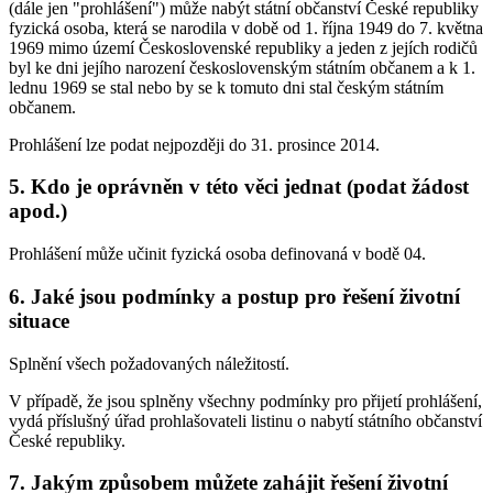
(dále jen "prohlášení") může nabýt státní občanství České republiky
fyzická osoba, která se narodila v době od 1. října 1949 do 7. května
1969 mimo území Československé republiky a jeden z jejích rodičů
byl ke dni jejího narození československým státním občanem a k 1.
lednu 1969 se stal nebo by se k tomuto dni stal českým státním
občanem.
Prohlášení lze podat nejpozději do 31. prosince 2014.
5. Kdo je oprávněn v této věci jednat (podat žádost
apod.)
Prohlášení může učinit fyzická osoba definovaná v bodě 04.
6. Jaké jsou podmínky a postup pro řešení životní
situace
Splnění všech požadovaných náležitostí.
V případě, že jsou splněny všechny podmínky pro přijetí prohlášení,
vydá příslušný úřad prohlašovateli listinu o nabytí státního občanství
České republiky.
7. Jakým způsobem můžete zahájit řešení životní