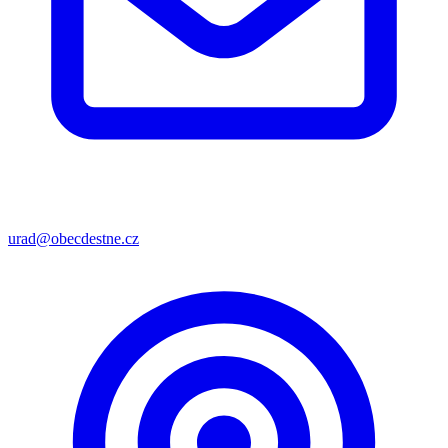
urad@obecdestne.cz