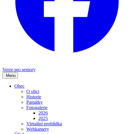
Verze pro seniory
Menu
Obec
O obci
Historie
Památky
Fotogalerie
2026
2025
Virtuální prohlídka
Webkamery