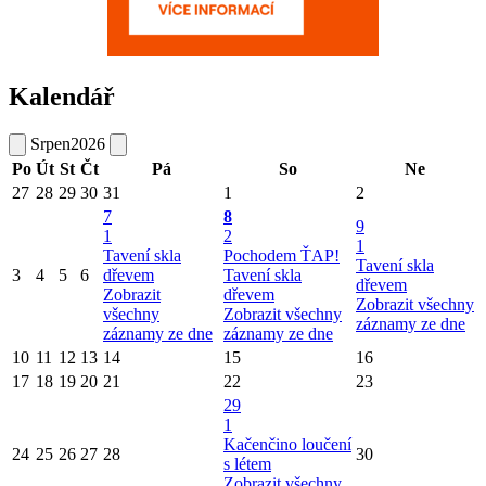
Kalendář
Srpen
2026
Po
Út
St
Čt
Pá
So
Ne
27
28
29
30
31
1
2
7
8
9
1
2
1
Tavení skla
Pochodem ŤAP!
Tavení skla
3
4
5
6
dřevem
Tavení skla
dřevem
Zobrazit
dřevem
Zobrazit všechny
všechny
Zobrazit všechny
záznamy ze dne
záznamy ze dne
záznamy ze dne
10
11
12
13
14
15
16
17
18
19
20
21
22
23
29
1
Kačenčino loučení
24
25
26
27
28
30
s létem
Zobrazit všechny