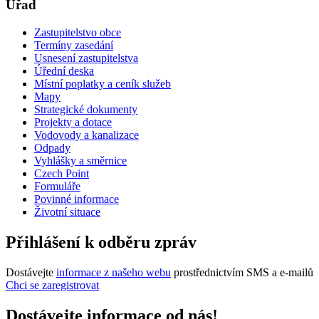
Úřad
Zastupitelstvo obce
Termíny zasedání
Usnesení zastupitelstva
Úřední deska
Místní poplatky a ceník služeb
Mapy
Strategické dokumenty
Projekty a dotace
Vodovody a kanalizace
Odpady
Vyhlášky a směrnice
Czech Point
Formuláře
Povinné informace
Životní situace
Přihlášení k odběru zpráv
Dostávejte
informace z našeho webu
prostřednictvím SMS a e-mailů
Chci se zaregistrovat
Dostávejte informace od nás!