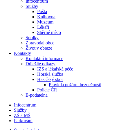
Infocentrum
Služby
Pošta
Knihovna
Muzeum
Lékaři
Sběrné místo
Spolky
Zpravodaj obce
Život v obraze
Kontakty
Kontaktní informace
Důležité odkazy
IZS a lékařská péče
Horská služba
Hasičský sbor
Pravidla požární bezpečnosti
Policie ČR
E-podatelna
Infocentrum
Služby
ZŠ a MŠ
Parkování