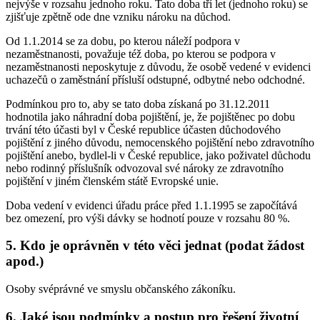
nejvýše v rozsahu jednoho roku. Tato doba tří let (jednoho roku) se
zjišťuje zpětně ode dne vzniku nároku na důchod.
Od 1.1.2014 se za dobu, po kterou náleží podpora v
nezaměstnanosti, považuje též doba, po kterou se podpora v
nezaměstnanosti neposkytuje z důvodu, že osobě vedené v evidenci
uchazečů o zaměstnání přísluší odstupné, odbytné nebo odchodné.
Podmínkou pro to, aby se tato doba získaná po 31.12.2011
hodnotila jako náhradní doba pojištění, je, že pojištěnec po dobu
trvání této účasti byl v České republice účasten důchodového
pojištění z jiného důvodu, nemocenského pojištění nebo zdravotního
pojištění anebo, bydlel-li v České republice, jako poživatel důchodu
nebo rodinný příslušník odvozoval své nároky ze zdravotního
pojištění v jiném členském státě Evropské unie.
Doba vedení v evidenci úřadu práce před 1.1.1995 se započítává
bez omezení, pro výši dávky se hodnotí pouze v rozsahu 80 %.
5. Kdo je oprávněn v této věci jednat (podat žádost
apod.)
Osoby svéprávné ve smyslu občanského zákoníku.
6. Jaké jsou podmínky a postup pro řešení životní