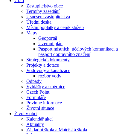
Úřad
Zastupitelstvo obce
Termíny zasedání
Usnesení zastupitelstva
Úřední deska
Místní poplatky a ceník služeb
Mapy
Geoportál
Územní plán
Pasport místních, účelových komunikací a
pasport dopravního značení
Strategické dokumenty
Projekty a dotace
Vodovody a kanalizace
rozbor vody
Odpady
Vyhlášky a směrnice
Czech Point
Formuláře
Povinné informace
Životní situace
Život v obci
Kalendář akcí
Aktuality
Základní škola a Mateřská škola