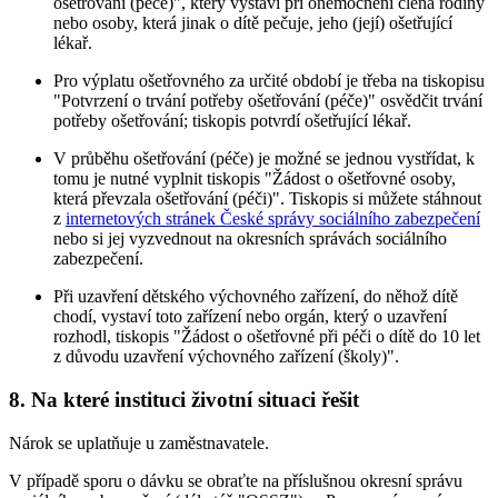
ošetřování (péče)", který vystaví při onemocnění člena rodiny
nebo osoby, která jinak o dítě pečuje, jeho (její) ošetřující
lékař.
Pro výplatu ošetřovného za určité období je třeba na tiskopisu
"Potvrzení o trvání potřeby ošetřování (péče)" osvědčit trvání
potřeby ošetřování; tiskopis potvrdí ošetřující lékař.
V průběhu ošetřování (péče) je možné se jednou vystřídat, k
tomu je nutné vyplnit tiskopis "Žádost o ošetřovné osoby,
která převzala ošetřování (péči)". Tiskopis si můžete stáhnout
z
internetových stránek České správy sociálního zabezpečení
nebo si jej vyzvednout na okresních správách sociálního
zabezpečení.
Při uzavření dětského výchovného zařízení, do něhož dítě
chodí, vystaví toto zařízení nebo orgán, který o uzavření
rozhodl, tiskopis "Žádost o ošetřovné při péči o dítě do 10 let
z důvodu uzavření výchovného zařízení (školy)".
8. Na které instituci životní situaci řešit
Nárok se uplatňuje u zaměstnavatele.
V případě sporu o dávku se obraťte na příslušnou okresní správu