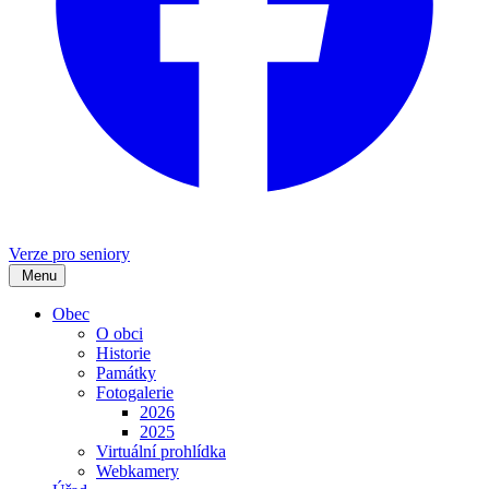
Verze pro seniory
Menu
Obec
O obci
Historie
Památky
Fotogalerie
2026
2025
Virtuální prohlídka
Webkamery