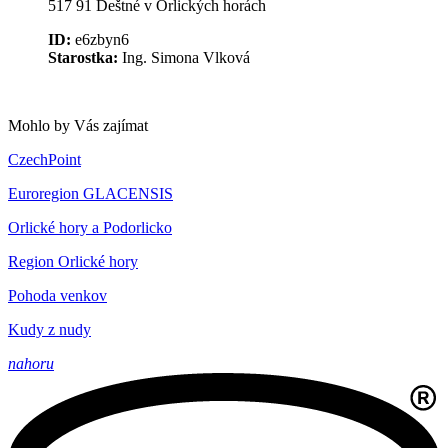
517 91 Deštné v Orlických horách
ID:
e6zbyn6
Starostka:
Ing. Simona Vlková
Mohlo by Vás zajímat
CzechPoint
Euroregion GLACENSIS
Orlické hory a Podorlicko
Region Orlické hory
Pohoda venkov
Kudy z nudy
nahoru