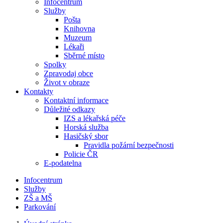
Infocentrum
Služby
Pošta
Knihovna
Muzeum
Lékaři
Sběrné místo
Spolky
Zpravodaj obce
Život v obraze
Kontakty
Kontaktní informace
Důležité odkazy
IZS a lékařská péče
Horská služba
Hasičský sbor
Pravidla požární bezpečnosti
Policie ČR
E-podatelna
Infocentrum
Služby
ZŠ a MŠ
Parkování