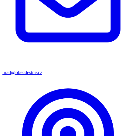
urad@obecdestne.cz