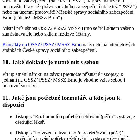
sociálního zabezpečení (dále též "OSSZ"), v Praze na územní
pracoviště Pražské správy sociálního zabezpečení (dále též "PSSZ")
nebo na územní pracoviště Městské správy sociálního zabezpečení
Brno (dále též "MSSZ Brno").
Místní příslušnost OSSZ/ PSSZ/ MSSZ Brno se řídí sídlem vašeho
zaměstnavatele nebo sídlem mzdové účtárny.
Kontakty na OSSZ/ PSSZ/ MSSZ Brno
naleznete na internetových
stránkách České správy sociálního zabezpečení.
10. Jaké doklady je nutné mít s sebou
Při uplatnění nároku na dávku předložte příslušné tiskopisy, k
jednání na OSSZ/ PSSZ/ MSSZ Brno je vhodné vzít s sebou i
pracovní smlouvu.
11. Jaké jsou potřebné formuláře a kde jsou k
dispozici
Tiskopis "Rozhodnutí o potřebě ošetřování (péče)" vystavuje
ošetřující lékař.
Tiskopis "Potvrzení o trvání potřeby ošetřování (péče)",
osvědčující trvání potřeby ošetřování, vystavuje ošetřující