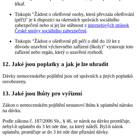
lékař.
Tiskopis "Žádost o ošetřovné osoby, která převzala ošetřování
(péči)" je k dispozici na okresních správách sociálního
zabezpečení nebo si jej lze stáhnout z
internetových stránek
České správy sociálního zabezpečení
.
Tiskopis "Žádost o ošetřovné při péči o dítě do 10 let z
důvodu uzavření výchovného zařízení (školy)" vystavuje toto
zařízení nebo orgán, který o uzavření rozhodl.
12. Jaké jsou poplatky a jak je lze uhradit
Dávky nemocenského pojištění jsou od správních a jiných poplatků
osvobozeny.
13. Jaké jsou lhůty pro vyřízení
Zákon o nemocenském pojištění nestanoví lhůtu k uplatnění nároku
na dávku.
Podle zákona č. 187/2006 Sb., § 46, se nárok na dávku promlčuje,
nebyl-li uplatněn do 3 let ode dne, za který náleží. Byl-li nárok
uplatněn, promlčuje se do 3 let ode dne přiznání dávky.