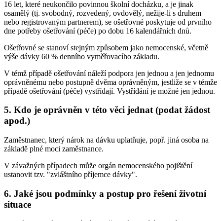
16 let, které neukončilo povinnou školní docházku, a je jinak
osamělý (tj. svobodný, rozvedený, ovdovělý, nežije-li s druhem
nebo registrovaným partnerem), se ošetřovné poskytuje od prvního
dne potřeby ošetřování (péče) po dobu 16 kalendářních dnů.
Ošetřovné se stanoví stejným způsobem jako nemocenské, včetně
výše dávky 60 % denního vyměřovacího základu.
V témž případě ošetřování náleží podpora jen jednou a jen jednomu
oprávněnému nebo postupně dvěma oprávněným, jestliže se v témže
případě ošetřování (péče) vystřídají. Vystřídání je možné jen jednou.
5. Kdo je oprávněn v této věci jednat (podat žádost
apod.)
Zaměstnanec, který nárok na dávku uplatňuje, popř. jiná osoba na
základě plné moci zaměstnance.
V závažných případech může orgán nemocenského pojištění
ustanovit tzv. "zvláštního příjemce dávky".
6. Jaké jsou podmínky a postup pro řešení životní
situace