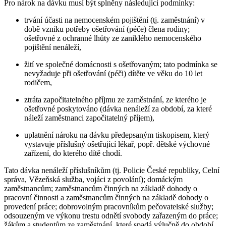
Pro nárok na dávku musí být splněny následující podmínky:
trvání účasti na nemocenském pojištění (tj. zaměstnání) v
době vzniku potřeby ošetřování (péče) člena rodiny;
ošetřovné z ochranné lhůty ze zaniklého nemocenského
pojištění nenáleží,
žití ve společné domácnosti s ošetřovaným; tato podmínka se
nevyžaduje při ošetřování (péči) dítěte ve věku do 10 let
rodičem,
ztráta započitatelného příjmu ze zaměstnání, ze kterého je
ošetřovné poskytováno (dávka nenáleží za období, za které
náleží zaměstnanci započitatelný příjem),
uplatnění nároku na dávku předepsaným tiskopisem, který
vystavuje příslušný ošetřující lékař, popř. dětské výchovné
zařízení, do kterého dítě chodí.
Tato dávka nenáleží příslušníkům (tj. Policie České republiky, Celní
správa, Vězeňská služba, vojáci z povolání); domáckým
zaměstnancům; zaměstnancům činných na základě dohody o
pracovní činnosti a zaměstnancům činných na základě dohody o
provedení práce; dobrovolným pracovníkům pečovatelské služby;
odsouzeným ve výkonu trestu odnětí svobody zařazeným do práce;
žákům a studentům ze zaměstnání, které spadá výlučně do období