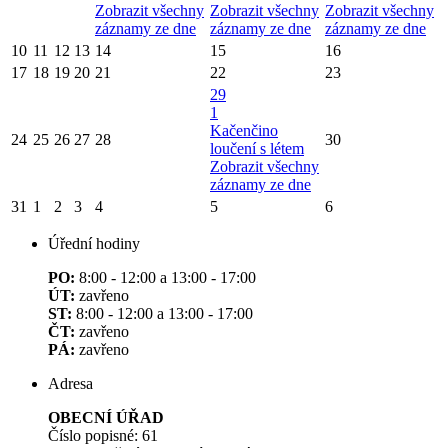
Zobrazit všechny
Zobrazit všechny
Zobrazit všechny
záznamy ze dne
záznamy ze dne
záznamy ze dne
10
11
12
13
14
15
16
17
18
19
20
21
22
23
29
1
Kačenčino
24
25
26
27
28
30
loučení s létem
Zobrazit všechny
záznamy ze dne
31
1
2
3
4
5
6
Úřední hodiny
PO:
8:00 - 12:00 a 13:00 - 17:00
ÚT:
zavřeno
ST:
8:00 - 12:00 a 13:00 - 17:00
ČT:
zavřeno
PÁ:
zavřeno
Adresa
OBECNÍ ÚŘAD
Číslo popisné: 61