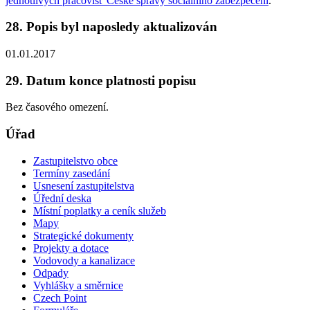
jednotlivých pracovišť České správy sociálního zabezpečení
.
28. Popis byl naposledy aktualizován
01.01.2017
29. Datum konce platnosti popisu
Bez časového omezení.
Úřad
Zastupitelstvo obce
Termíny zasedání
Usnesení zastupitelstva
Úřední deska
Místní poplatky a ceník služeb
Mapy
Strategické dokumenty
Projekty a dotace
Vodovody a kanalizace
Odpady
Vyhlášky a směrnice
Czech Point