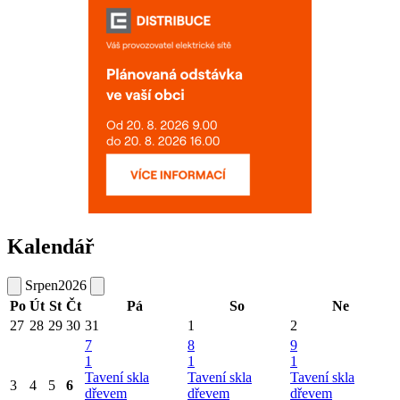
Kalendář
Srpen
2026
Po
Út
St
Čt
Pá
So
Ne
27
28
29
30
31
1
2
7
8
9
1
1
1
Tavení skla
Tavení skla
Tavení skla
3
4
5
6
dřevem
dřevem
dřevem