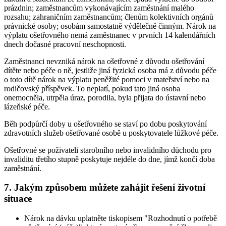
prázdnin; zaměstnancům vykonávajícím zaměstnání malého
rozsahu; zahraničním zaměstnancům; členům kolektivních orgánů
právnické osoby; osobám samostatně výdělečně činným. Nárok na
výplatu ošetřovného nemá zaměstnanec v prvních 14 kalendářních
dnech dočasné pracovní neschopnosti.
Zaměstnanci nevzniká nárok na ošetřovné z důvodu ošetřování
dítěte nebo péče o ně, jestliže jiná fyzická osoba má z důvodu péče
o toto dítě nárok na výplatu peněžité pomoci v mateřství nebo na
rodičovský příspěvek. To neplatí, pokud tato jiná osoba
onemocněla, utrpěla úraz, porodila, byla přijata do ústavní nebo
lázeňské péče.
Běh podpůrčí doby u ošetřovného se staví po dobu poskytování
zdravotních služeb ošetřované osobě u poskytovatele lůžkové péče.
Ošetřovné se poživateli starobního nebo invalidního důchodu pro
invaliditu třetího stupně poskytuje nejdéle do dne, jímž končí doba
zaměstnání.
7. Jakým způsobem můžete zahájit řešení životní
situace
Nárok na dávku uplatněte tiskopisem "Rozhodnutí o potřebě