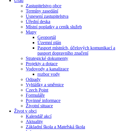
Úřad
Zastupitelstvo obce
Termíny zasedání
Usnesení zastupitelstva
Úřední deska
Místní poplatky a ceník služeb
Mapy
Geoportál
Územní plán
Pasport místních, účelových komunikací a
pasport dopravního značení
Strategické dokumenty
Projekty a dotace
Vodovody a kanalizace
rozbor vody
Odpady
Vyhlášky a směrnice
Czech Point
Formuláře
Povinné informace
Životní situace
Život v obci
Kalendář akcí
Aktuality
Základní škola a Mateřská škola