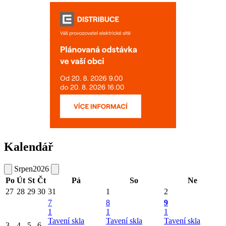
Kalendář
Srpen
2026
Po
Út
St
Čt
Pá
So
Ne
27
28
29
30
31
1
2
7
8
9
1
1
1
Tavení skla
Tavení skla
Tavení skla
3
4
5
6