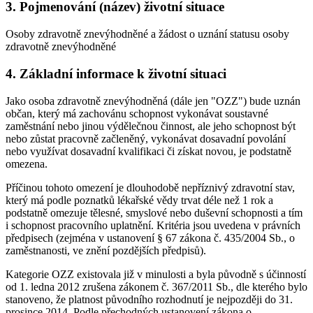
3. Pojmenování (název) životní situace
Osoby zdravotně znevýhodněné a žádost o uznání statusu osoby
zdravotně znevýhodněné
4. Základní informace k životní situaci
Jako osoba zdravotně znevýhodněná (dále jen "OZZ") bude uznán
občan, který má zachovánu schopnost vykonávat soustavné
zaměstnání nebo jinou výdělečnou činnost, ale jeho schopnost být
nebo zůstat pracovně začleněný, vykonávat dosavadní povolání
nebo využívat dosavadní kvalifikaci či získat novou, je podstatně
omezena.
Příčinou tohoto omezení je dlouhodobě nepříznivý zdravotní stav,
který má podle poznatků lékařské vědy trvat déle než 1 rok a
podstatně omezuje tělesné, smyslové nebo duševní schopnosti a tím
i schopnost pracovního uplatnění. Kritéria jsou uvedena v právních
předpisech (zejména v ustanovení § 67 zákona č. 435/2004 Sb., o
zaměstnanosti, ve znění pozdějších předpisů).
Kategorie OZZ existovala již v minulosti a byla původně s účinností
od 1. ledna 2012 zrušena zákonem č. 367/2011 Sb., dle kterého bylo
stanoveno, že platnost původního rozhodnutí je nejpozději do 31.
prosince 2014. Podle přechodných ustanovení zákona o