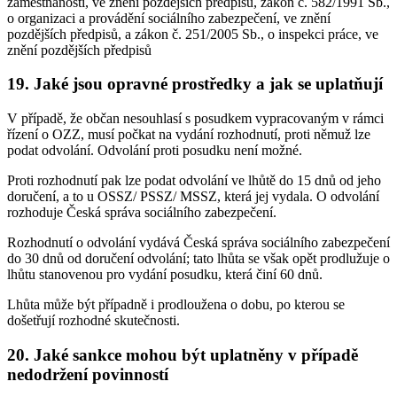
zaměstnanosti, ve znění pozdějších předpisů, zákon č. 582/1991 Sb.,
o organizaci a provádění sociálního zabezpečení, ve znění
pozdějších předpisů, a zákon č. 251/2005 Sb., o inspekci práce, ve
znění pozdějších předpisů
19. Jaké jsou opravné prostředky a jak se uplatňují
V případě, že občan nesouhlasí s posudkem vypracovaným v rámci
řízení o OZZ, musí počkat na vydání rozhodnutí, proti němuž lze
podat odvolání. Odvolání proti posudku není možné.
Proti rozhodnutí pak lze podat odvolání ve lhůtě do 15 dnů od jeho
doručení, a to u OSSZ/ PSSZ/ MSSZ, která jej vydala. O odvolání
rozhoduje Česká správa sociálního zabezpečení.
Rozhodnutí o odvolání vydává Česká správa sociálního zabezpečení
do 30 dnů od doručení odvolání; tato lhůta se však opět prodlužuje o
lhůtu stanovenou pro vydání posudku, která činí 60 dnů.
Lhůta může být případně i prodloužena o dobu, po kterou se
došetřují rozhodné skutečnosti.
20. Jaké sankce mohou být uplatněny v případě
nedodržení povinností