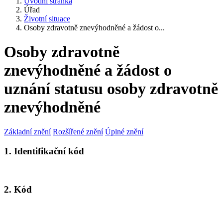
Úvodní stránka
Úřad
Životní situace
Osoby zdravotně znevýhodněné a žádost o...
Osoby zdravotně
znevýhodněné a žádost o
uznání statusu osoby zdravotně
znevýhodněné
Základní znění
Rozšířené znění
Úplné znění
1. Identifikační kód
2. Kód