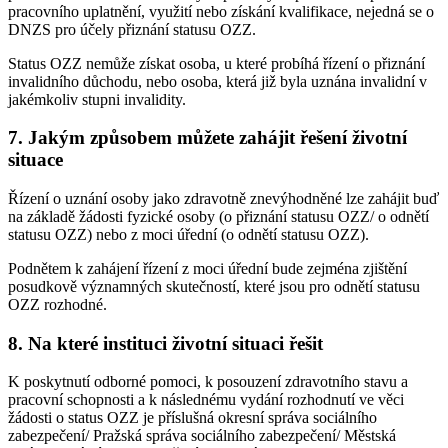
pracovního uplatnění, využití nebo získání kvalifikace, nejedná se o
DNZS pro účely přiznání statusu OZZ.
Status OZZ nemůže získat osoba, u které probíhá řízení o přiznání
invalidního důchodu, nebo osoba, která již byla uznána invalidní v
jakémkoliv stupni invalidity.
7. Jakým způsobem můžete zahájit řešení životní
situace
Řízení o uznání osoby jako zdravotně znevýhodněné lze zahájit buď
na základě žádosti fyzické osoby (o přiznání statusu OZZ/ o odnětí
statusu OZZ) nebo z moci úřední (o odnětí statusu OZZ).
Podnětem k zahájení řízení z moci úřední bude zejména zjištění
posudkově významných skutečností, které jsou pro odnětí statusu
OZZ rozhodné.
8. Na které instituci životní situaci řešit
K poskytnutí odborné pomoci, k posouzení zdravotního stavu a
pracovní schopnosti a k následnému vydání rozhodnutí ve věci
žádosti o status OZZ je příslušná okresní správa sociálního
zabezpečení/ Pražská správa sociálního zabezpečení/ Městská