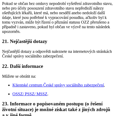
Pokud se občan bez omluvy nepodrobí vyšetření zdravotního stavu,
nebo pro účely posouzení zdravotního stavu nepředloží nálezy
ošetřujících lékařů, které má, nebo nesdělí anebo nedoloží další
údaje, které jsou potřebné k vypracování posudku, ačkoliv byl k
tomu vyzván, může být řízení o přiznání statusu OZZ přerušeno a
případně i zastaveno, pokud byl občan ve výzvě na tento následek
upozorněn.
21. Nejčastější dotazy
Nejčastější dotazy a odpovědi naleznete na internetových stránkách
České správy sociálního zabezpečení.
22. Další informace
Můžete se obrátit na:
Klientské centrum České správy sociálního zabezpečení
,
OSSZ/ PSSZ/ MSSZ
.
23. Informace o popisovaném postupu (o řešení
životní situace) je možné získat také z jiných zdrojů
a v jiné formě