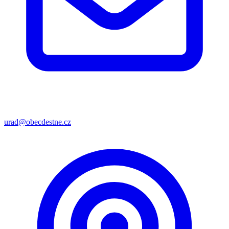
urad@obecdestne.cz