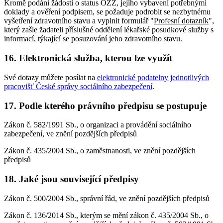
Kromě podání žádosti o status OZZ, jejího vybavení potřebnými
doklady a ověření podpisem, se požaduje podrobit se nezbytnému
vyšetření zdravotního stavu a vyplnit formulář "
Profesní dotazník
",
který zašle žadateli příslušné oddělení lékařské posudkové služby s
informací, týkající se posuzování jeho zdravotního stavu.
16. Elektronická služba, kterou lze využít
Své dotazy můžete posílat na
elektronické podatelny jednotlivých
pracovišť České správy sociálního zabezpečení
.
17. Podle kterého právního předpisu se postupuje
Zákon č. 582/1991 Sb., o organizaci a provádění sociálního
zabezpečení, ve znění pozdějších předpisů
Zákon č. 435/2004 Sb., o zaměstnanosti, ve znění pozdějších
předpisů
18. Jaké jsou související předpisy
Zákon č. 500/2004 Sb., správní řád, ve znění pozdějších předpisů
Zákon č. 136/2014 Sb., kterým se mění zákon č. 435/2004 Sb., o