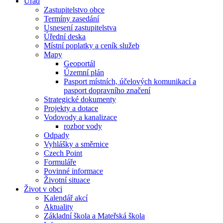
Úřad
Zastupitelstvo obce
Termíny zasedání
Usnesení zastupitelstva
Úřední deska
Místní poplatky a ceník služeb
Mapy
Geoportál
Územní plán
Pasport místních, účelových komunikací a
pasport dopravního značení
Strategické dokumenty
Projekty a dotace
Vodovody a kanalizace
rozbor vody
Odpady
Vyhlášky a směrnice
Czech Point
Formuláře
Povinné informace
Životní situace
Život v obci
Kalendář akcí
Aktuality
Základní škola a Mateřská škola