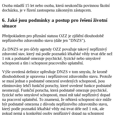
Osoba mladší 15 let nebo osoba, která neukončila povinnou školní
docházku, je v řízení zastoupena zákonným zástupcem.
6. Jaké jsou podmínky a postup pro řešení životní
situace
Předpokladem pro přiznání statusu OZZ je zjištění dlouhodobě
nepříznivého zdravotního stavu (dále jen "DNZS").
Za DNZS se pro účely agendy OZZ považuje takový nepříznivý
zdravotní stav, který má podle poznatků lékařské vědy trvat déle než
1 rok a podstatně omezuje psychické, fyzické nebo smyslové
schopnosti a tím i schopnost pracovního uplatnění.
Výše uvedená definice upřesňuje DNZS v tom smyslu, že kromě
dlouhodobosti je upravena i nepříznivost zdravotního stavu. Protože
se musí jednat o podstatné omezení uvedených schopností, jsou
eliminovány lehčí funkční poruchy, které uvedené funkce podstatně
neomezují. Funkční porucha, která podstatně omezuje psychické,
fyzické nebo smyslové schopnosti, musí mít také nepříznivý dopad
na pracovní uplatnění. To znamená, že některá schopnost sice může
být podstatně omezena z důvodu nepříznivého zdravotního stavu,
který podle poznatků lékařské vědy má trvat déle než 1 rok, ale
pokud nemá u konkrétní osoby nepříznivý dopad na schopnost