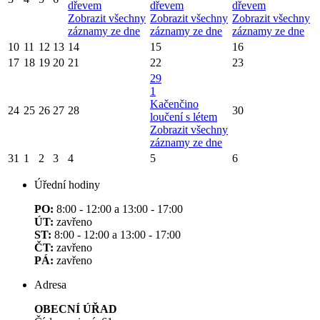
dřevem
dřevem
dřevem
Zobrazit všechny
Zobrazit všechny
Zobrazit všechny
záznamy ze dne
záznamy ze dne
záznamy ze dne
10
11
12
13
14
15
16
17
18
19
20
21
22
23
29
1
Kačenčino
24
25
26
27
28
30
loučení s létem
Zobrazit všechny
záznamy ze dne
31
1
2
3
4
5
6
Úřední hodiny
PO:
8:00 - 12:00 a 13:00 - 17:00
ÚT:
zavřeno
ST:
8:00 - 12:00 a 13:00 - 17:00
ČT:
zavřeno
PÁ:
zavřeno
Adresa
OBECNÍ ÚŘAD