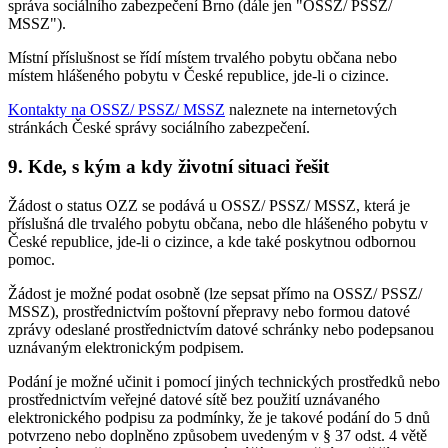
správa sociálního zabezpečení Brno (dále jen "OSSZ/ PSSZ/
MSSZ").
Místní příslušnost se řídí místem trvalého pobytu občana nebo
místem hlášeného pobytu v České republice, jde-li o cizince.
Kontakty na OSSZ/ PSSZ/ MSSZ
naleznete na internetových
stránkách České správy sociálního zabezpečení.
9. Kde, s kým a kdy životní situaci řešit
Žádost o status OZZ se podává u OSSZ/ PSSZ/ MSSZ, která je
příslušná dle trvalého pobytu občana, nebo dle hlášeného pobytu v
České republice, jde-li o cizince, a kde také poskytnou odbornou
pomoc.
Žádost je možné podat osobně (lze sepsat přímo na OSSZ/ PSSZ/
MSSZ), prostřednictvím poštovní přepravy nebo formou datové
zprávy odeslané prostřednictvím datové schránky nebo podepsanou
uznávaným elektronickým podpisem.
Podání je možné učinit i pomocí jiných technických prostředků nebo
prostřednictvím veřejné datové sítě bez použití uznávaného
elektronického podpisu za podmínky, že je takové podání do 5 dnů
potvrzeno nebo doplněno způsobem uvedeným v § 37 odst. 4 větě