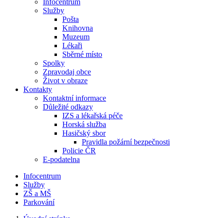
Infocentrum
Služby
Pošta
Knihovna
Muzeum
Lékaři
Sběrné místo
Spolky
Zpravodaj obce
Život v obraze
Kontakty
Kontaktní informace
Důležité odkazy
IZS a lékařská péče
Horská služba
Hasičský sbor
Pravidla požární bezpečnosti
Policie ČR
E-podatelna
Infocentrum
Služby
ZŠ a MŠ
Parkování