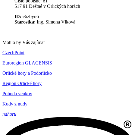
Číslo popisné: 61
517 91 Deštné v Orlických horách
ID:
e6zbyn6
Starostka:
Ing. Simona Vlková
Mohlo by Vás zajímat
CzechPoint
Euroregion GLACENSIS
Orlické hory a Podorlicko
Region Orlické hory
Pohoda venkov
Kudy z nudy
nahoru