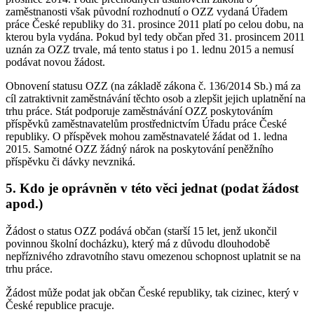
zaměstnanosti však původní rozhodnutí o OZZ vydaná Úřadem
práce České republiky do 31. prosince 2011 platí po celou dobu, na
kterou byla vydána. Pokud byl tedy občan před 31. prosincem 2011
uznán za OZZ trvale, má tento status i po 1. lednu 2015 a nemusí
podávat novou žádost.
Obnovení statusu OZZ (na základě zákona č. 136/2014 Sb.) má za
cíl zatraktivnit zaměstnávání těchto osob a zlepšit jejich uplatnění na
trhu práce. Stát podporuje zaměstnávání OZZ poskytováním
příspěvků zaměstnavatelům prostřednictvím Úřadu práce České
republiky. O příspěvek mohou zaměstnavatelé žádat od 1. ledna
2015. Samotné OZZ žádný nárok na poskytování peněžního
příspěvku či dávky nevzniká.
5. Kdo je oprávněn v této věci jednat (podat žádost
apod.)
Žádost o status OZZ podává občan (starší 15 let, jenž ukončil
povinnou školní docházku), který má z důvodu dlouhodobě
nepříznivého zdravotního stavu omezenou schopnost uplatnit se na
trhu práce.
Žádost může podat jak občan České republiky, tak cizinec, který v
České republice pracuje.