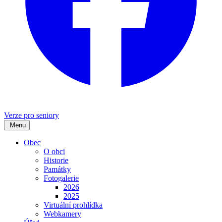
Verze pro seniory
Menu
Obec
O obci
Historie
Památky
Fotogalerie
2026
2025
Virtuální prohlídka
Webkamery