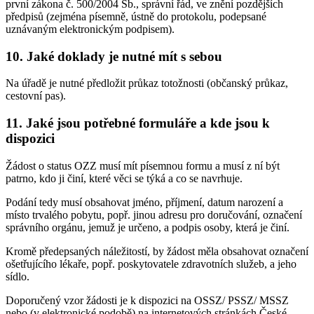
první zákona č. 500/2004 Sb., správní řád, ve znění pozdějších
předpisů (zejména písemně, ústně do protokolu, podepsané
uznávaným elektronickým podpisem).
10. Jaké doklady je nutné mít s sebou
Na úřadě je nutné předložit průkaz totožnosti (občanský průkaz,
cestovní pas).
11. Jaké jsou potřebné formuláře a kde jsou k
dispozici
Žádost o status OZZ musí mít písemnou formu a musí z ní být
patrno, kdo ji činí, které věci se týká a co se navrhuje.
Podání tedy musí obsahovat jméno, příjmení, datum narození a
místo trvalého pobytu, popř. jinou adresu pro doručování, označení
správního orgánu, jemuž je určeno, a podpis osoby, která je činí.
Kromě předepsaných náležitostí, by žádost měla obsahovat označení
ošetřujícího lékaře, popř. poskytovatele zdravotních služeb, a jeho
sídlo.
Doporučený vzor žádosti je k dispozici na OSSZ/ PSSZ/ MSSZ
nebo (v elektronické podobě) na internetových stránkách České