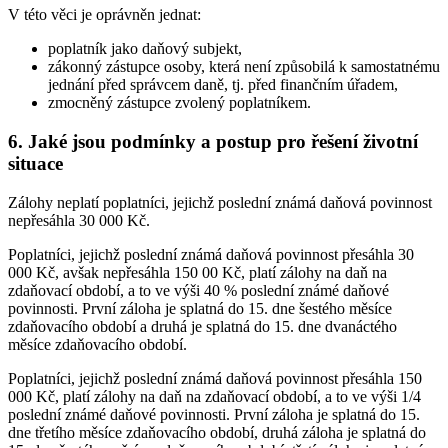
V této věci je oprávněn jednat:
poplatník jako daňový subjekt,
zákonný zástupce osoby, která není způsobilá k samostatnému
jednání před správcem daně, tj. před finančním úřadem,
zmocněný zástupce zvolený poplatníkem.
6. Jaké jsou podmínky a postup pro řešení životní
situace
Zálohy neplatí poplatníci, jejichž poslední známá daňová povinnost
nepřesáhla 30 000 Kč.
Poplatníci, jejichž poslední známá daňová povinnost přesáhla 30
000 Kč, avšak nepřesáhla 150 00 Kč, platí zálohy na daň na
zdaňovací období, a to ve výši 40 % poslední známé daňové
povinnosti. První záloha je splatná do 15. dne šestého měsíce
zdaňovacího období a druhá je splatná do 15. dne dvanáctého
měsíce zdaňovacího období.
Poplatníci, jejichž poslední známá daňová povinnost přesáhla 150
000 Kč, platí zálohy na daň na zdaňovací období, a to ve výši 1/4
poslední známé daňové povinnosti. První záloha je splatná do 15.
dne třetího měsíce zdaňovacího období, druhá záloha je splatná do