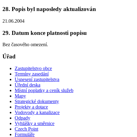
28. Popis byl naposledy aktualizován
21.06.2004
29. Datum konce platnosti popisu
Bez časového omezení.
Úřad
Zastupitelstvo obce
Termíny zasedání
Usnesení zastupitelstva
Úřední deska
Místní poplatky a ceník služeb
Mapy
Strategické dokumenty
Projekty a dotace
Vodovody a kanalizace
Odpady
Vyhlášky a směrnice
Czech Point
Formuláře