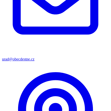
urad@obecdestne.cz