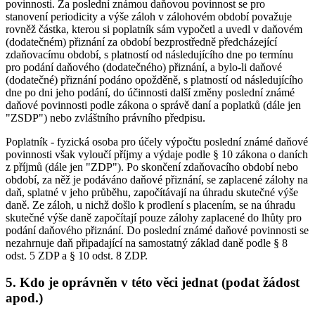
povinnosti. Za poslední známou daňovou povinnost se pro
stanovení periodicity a výše záloh v zálohovém období považuje
rovněž částka, kterou si poplatník sám vypočetl a uvedl v daňovém
(dodatečném) přiznání za období bezprostředně předcházející
zdaňovacímu období, s platností od následujícího dne po termínu
pro podání daňového (dodatečného) přiznání, a bylo-li daňové
(dodatečné) přiznání podáno opožděně, s platností od následujícího
dne po dni jeho podání, do účinnosti další změny poslední známé
daňové povinnosti podle zákona o správě daní a poplatků (dále jen
"ZSDP") nebo zvláštního právního předpisu.
Poplatník - fyzická osoba pro účely výpočtu poslední známé daňové
povinnosti však vyloučí příjmy a výdaje podle § 10 zákona o daních
z příjmů (dále jen "ZDP"). Po skončení zdaňovacího období nebo
období, za něž je podáváno daňové přiznání, se zaplacené zálohy na
daň, splatné v jeho průběhu, započítávají na úhradu skutečné výše
daně. Ze záloh, u nichž došlo k prodlení s placením, se na úhradu
skutečné výše daně započítají pouze zálohy zaplacené do lhůty pro
podání daňového přiznání. Do poslední známé daňové povinnosti se
nezahrnuje daň připadající na samostatný základ daně podle § 8
odst. 5 ZDP a § 10 odst. 8 ZDP.
5. Kdo je oprávněn v této věci jednat (podat žádost
apod.)