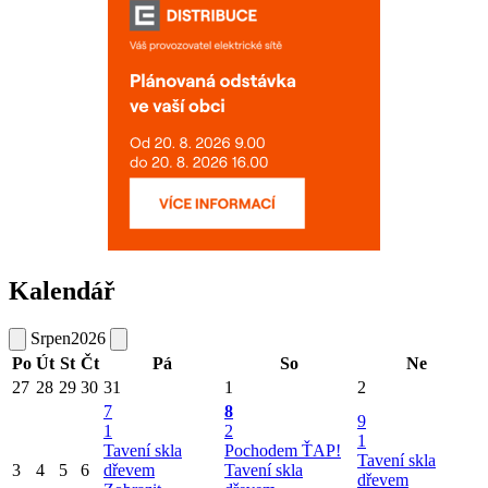
Kalendář
Srpen
2026
Po
Út
St
Čt
Pá
So
Ne
27
28
29
30
31
1
2
7
8
9
1
2
1
Tavení skla
Pochodem ŤAP!
Tavení skla
3
4
5
6
dřevem
Tavení skla
dřevem