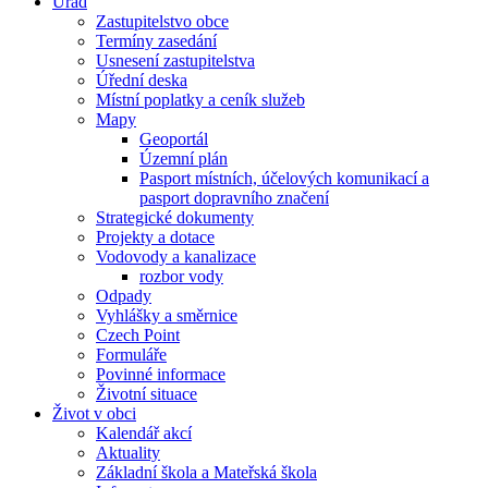
Úřad
Zastupitelstvo obce
Termíny zasedání
Usnesení zastupitelstva
Úřední deska
Místní poplatky a ceník služeb
Mapy
Geoportál
Územní plán
Pasport místních, účelových komunikací a
pasport dopravního značení
Strategické dokumenty
Projekty a dotace
Vodovody a kanalizace
rozbor vody
Odpady
Vyhlášky a směrnice
Czech Point
Formuláře
Povinné informace
Životní situace
Život v obci
Kalendář akcí
Aktuality
Základní škola a Mateřská škola