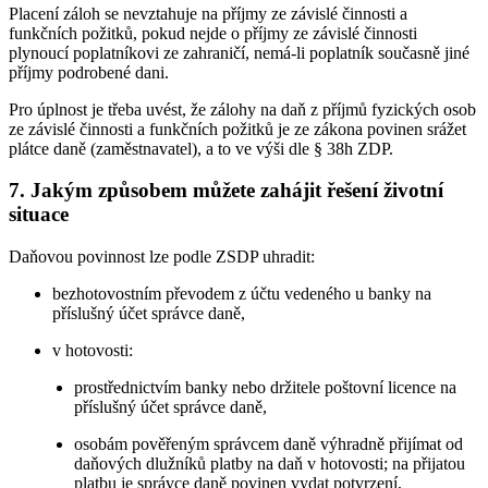
Placení záloh se nevztahuje na příjmy ze závislé činnosti a
funkčních požitků, pokud nejde o příjmy ze závislé činnosti
plynoucí poplatníkovi ze zahraničí, nemá-li poplatník současně jiné
příjmy podrobené dani.
Pro úplnost je třeba uvést, že zálohy na daň z příjmů fyzických osob
ze závislé činnosti a funkčních požitků je ze zákona povinen srážet
plátce daně (zaměstnavatel), a to ve výši dle § 38h ZDP.
7. Jakým způsobem můžete zahájit řešení životní
situace
Daňovou povinnost lze podle ZSDP uhradit:
bezhotovostním převodem z účtu vedeného u banky na
příslušný účet správce daně,
v hotovosti:
prostřednictvím banky nebo držitele poštovní licence na
příslušný účet správce daně,
osobám pověřeným správcem daně výhradně přijímat od
daňových dlužníků platby na daň v hotovosti; na přijatou
platbu je správce daně povinen vydat potvrzení,