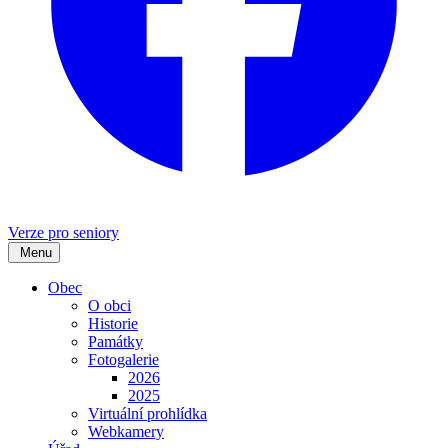
Verze pro seniory
Menu
Obec
O obci
Historie
Památky
Fotogalerie
2026
2025
Virtuální prohlídka
Webkamery