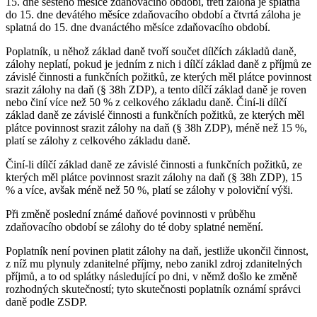
15. dne šestého měsíce zdaňovacího období, třetí záloha je splatná
do 15. dne devátého měsíce zdaňovacího období a čtvrtá záloha je
splatná do 15. dne dvanáctého měsíce zdaňovacího období.
Poplatník, u něhož základ daně tvoří součet dílčích základů daně,
zálohy neplatí, pokud je jedním z nich i dílčí základ daně z příjmů ze
závislé činnosti a funkčních požitků, ze kterých měl plátce povinnost
srazit zálohy na daň (§ 38h ZDP), a tento dílčí základ daně je roven
nebo činí více než 50 % z celkového základu daně. Činí-li dílčí
základ daně ze závislé činnosti a funkčních požitků, ze kterých měl
plátce povinnost srazit zálohy na daň (§ 38h ZDP), méně než 15 %,
platí se zálohy z celkového základu daně.
Činí-li dílčí základ daně ze závislé činnosti a funkčních požitků, ze
kterých měl plátce povinnost srazit zálohy na daň (§ 38h ZDP), 15
% a více, avšak méně než 50 %, platí se zálohy v poloviční výši.
Při změně poslední známé daňové povinnosti v průběhu
zdaňovacího období se zálohy do té doby splatné nemění.
Poplatník není povinen platit zálohy na daň, jestliže ukončil činnost,
z níž mu plynuly zdanitelné příjmy, nebo zanikl zdroj zdanitelných
příjmů, a to od splátky následující po dni, v němž došlo ke změně
rozhodných skutečností; tyto skutečnosti poplatník oznámí správci
daně podle ZSDP.