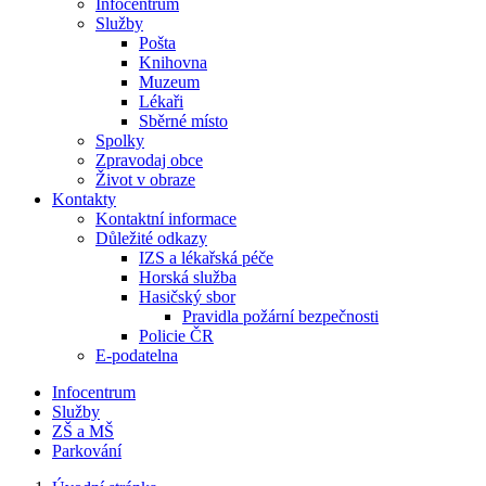
Infocentrum
Služby
Pošta
Knihovna
Muzeum
Lékaři
Sběrné místo
Spolky
Zpravodaj obce
Život v obraze
Kontakty
Kontaktní informace
Důležité odkazy
IZS a lékařská péče
Horská služba
Hasičský sbor
Pravidla požární bezpečnosti
Policie ČR
E-podatelna
Infocentrum
Služby
ZŠ a MŠ
Parkování