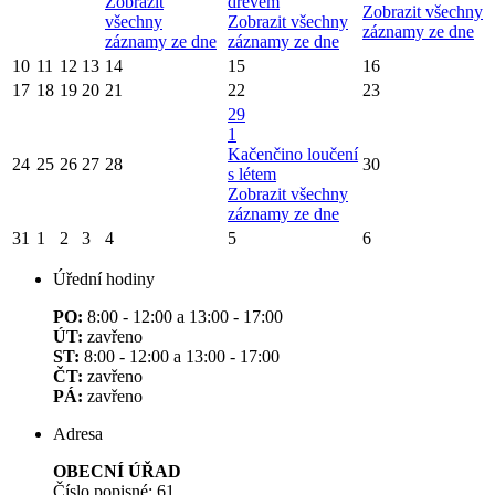
Zobrazit
dřevem
Zobrazit všechny
všechny
Zobrazit všechny
záznamy ze dne
záznamy ze dne
záznamy ze dne
10
11
12
13
14
15
16
17
18
19
20
21
22
23
29
1
Kačenčino loučení
24
25
26
27
28
30
s létem
Zobrazit všechny
záznamy ze dne
31
1
2
3
4
5
6
Úřední hodiny
PO:
8:00 - 12:00 a 13:00 - 17:00
ÚT:
zavřeno
ST:
8:00 - 12:00 a 13:00 - 17:00
ČT:
zavřeno
PÁ:
zavřeno
Adresa
OBECNÍ ÚŘAD
Číslo popisné: 61