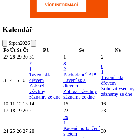
Kalendář
Srpen
2026
Po
Út
St
Čt
Pá
So
Ne
27
28
29
30
31
1
2
7
8
9
1
2
1
Tavení skla
Pochodem ŤAP!
Tavení skla
3
4
5
6
dřevem
Tavení skla
dřevem
Zobrazit
dřevem
Zobrazit všechny
všechny
Zobrazit všechny
záznamy ze dne
záznamy ze dne
záznamy ze dne
10
11
12
13
14
15
16
17
18
19
20
21
22
23
29
1
Kačenčino loučení
24
25
26
27
28
30
s létem