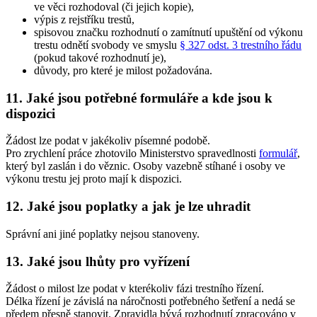
ve věci rozhodoval (či jejich kopie),
výpis z rejstříku trestů,
spisovou značku rozhodnutí o zamítnutí upuštění od výkonu
trestu odnětí svobody ve smyslu
§ 327 odst. 3 trestního řádu
(pokud takové rozhodnutí je),
důvody, pro které je milost požadována.
11. Jaké jsou potřebné formuláře a kde jsou k
dispozici
Žádost lze podat v jakékoliv písemné podobě.
Pro zrychlení práce zhotovilo Ministerstvo spravedlnosti
formulář
,
který byl zaslán i do věznic. Osoby vazebně stíhané i osoby ve
výkonu trestu jej proto mají k dispozici.
12. Jaké jsou poplatky a jak je lze uhradit
Správní ani jiné poplatky nejsou stanoveny.
13. Jaké jsou lhůty pro vyřízení
Žádost o milost lze podat v kterékoliv fázi trestního řízení.
Délka řízení je závislá na náročnosti potřebného šetření a nedá se
předem přesně stanovit. Zpravidla bývá rozhodnutí zpracováno v