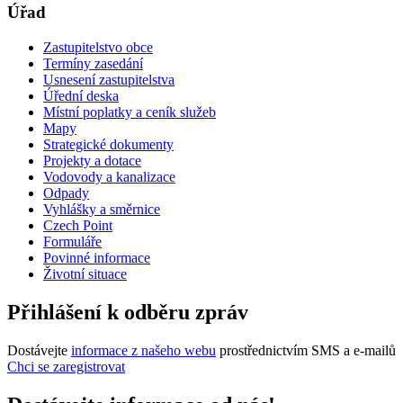
Úřad
Zastupitelstvo obce
Termíny zasedání
Usnesení zastupitelstva
Úřední deska
Místní poplatky a ceník služeb
Mapy
Strategické dokumenty
Projekty a dotace
Vodovody a kanalizace
Odpady
Vyhlášky a směrnice
Czech Point
Formuláře
Povinné informace
Životní situace
Přihlášení k odběru zpráv
Dostávejte
informace z našeho webu
prostřednictvím SMS a e-mailů
Chci se zaregistrovat