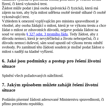
řízení, či která vykonává trest.
Žádost může podat i jiná osoba (právnická či fyzická), která má
zájem na tom, aby byla milost udělena osobě trestně stíhané či osobě
vykonávající trest.
Vzhledem k omezení vyplývajícím pro ministra spravedlnosti je
vhodné, aby osoba žádající o milost, která je ve výkonu trestu a chce
žádat o milost ze zdravotních důvodů, nejprve podala žádost na
soud ve smyslu
§ 327 odst. 3 trestního řádu
. Tedy žádost, aby z
důvodu nemoci, která je nevyléčitelná a životu nebezpečná, či z
důvodu nemoci duševní, sám soud upustil od výkonu trestu odnětí
svobody. Po zamítnutí této žádosti soudem je možné podat žádost o
milost s nadějí na kladné vyřízení.
6. Jaké jsou podmínky a postup pro řešení životní
situace
Splnění všech požadovaných náležitostí.
7. Jakým způsobem můžete zahájit řešení životní
situace
Podáním písemné žádosti adresované Ministerstvu spravedlnosti, či
přímo prezidentu republiky.