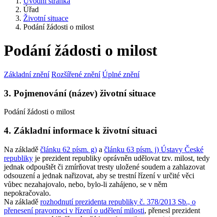
Úvodní stránka
Úřad
Životní situace
Podání žádosti o milost
Podání žádosti o milost
Základní znění
Rozšířené znění
Úplné znění
3. Pojmenování (název) životní situace
Podání žádosti o milost
4. Základní informace k životní situaci
Na základě
článku 62 písm. g)
a
článku 63 písm. j) Ústavy České
republiky
je prezident republiky oprávněn udělovat tzv. milost, tedy
jednak odpouštět či zmírňovat tresty uložené soudem a zahlazovat
odsouzení a jednak nařizovat, aby se trestní řízení v určité věci
vůbec nezahajovalo, nebo, bylo-li zahájeno, se v něm
nepokračovalo.
Na základě
rozhodnutí prezidenta republiky č. 378/2013 Sb., o
přenesení pravomoci v řízení o udělení milosti
, přenesl prezident