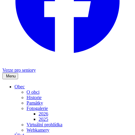
Verze pro seniory
Menu
Obec
O obci
Historie
Památky
Fotogalerie
2026
2025
Virtuální prohlídka
Webkamery