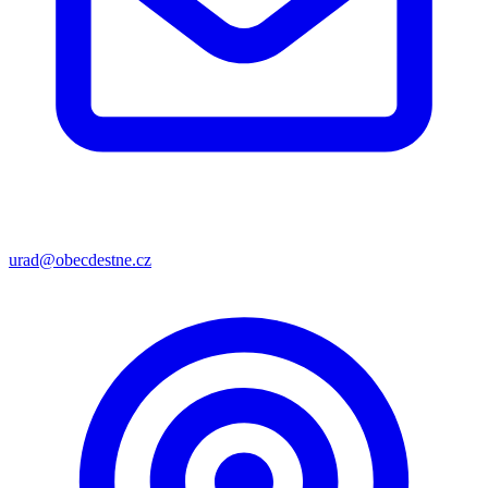
urad@obecdestne.cz