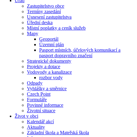
Úřad
Zastupitelstvo obce
Termíny zasedání
Usnesení zastupitelstva
Úřední deska
Místní poplatky a ceník služeb
Mapy
Geoportál
Územní plán
Pasport místních, účelových komunikací a
pasport dopravního značení
Strategické dokumenty
Projekty a dotace
Vodovody a kanalizace
rozbor vody
Odpady
Vyhlášky a směrnice
Czech Point
Formuláře
Povinné informace
Životní situace
Život v obci
Kalendář akcí
Aktuality
Základní škola a Mateřská škola