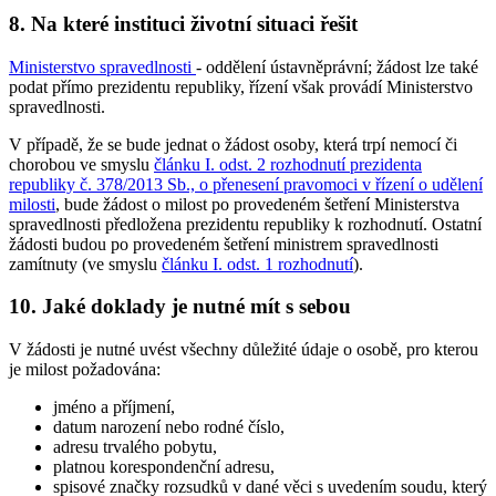
8. Na které instituci životní situaci řešit
Ministerstvo spravedlnosti
- oddělení ústavněprávní; žádost lze také
podat přímo prezidentu republiky, řízení však provádí Ministerstvo
spravedlnosti.
V případě, že se bude jednat o žádost osoby, která trpí nemocí či
chorobou ve smyslu
článku I. odst. 2 rozhodnutí prezidenta
republiky č. 378/2013 Sb., o přenesení pravomoci v řízení o udělení
milosti
, bude žádost o milost po provedeném šetření Ministerstva
spravedlnosti předložena prezidentu republiky k rozhodnutí. Ostatní
žádosti budou po provedeném šetření ministrem spravedlnosti
zamítnuty (ve smyslu
článku I. odst. 1 rozhodnutí
).
10. Jaké doklady je nutné mít s sebou
V žádosti je nutné uvést všechny důležité údaje o osobě, pro kterou
je milost požadována:
jméno a příjmení,
datum narození nebo rodné číslo,
adresu trvalého pobytu,
platnou korespondenční adresu,
spisové značky rozsudků v dané věci s uvedením soudu, který