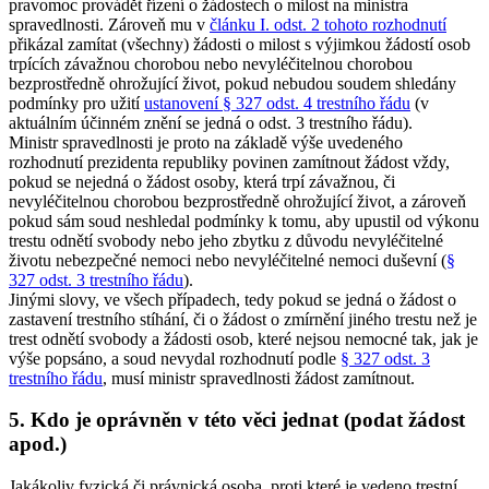
pravomoc provádět řízení o žádostech o milost na ministra
spravedlnosti. Zároveň mu v
článku I. odst. 2 tohoto rozhodnutí
přikázal zamítat (všechny) žádosti o milost s výjimkou žádostí osob
trpících závažnou chorobou nebo nevyléčitelnou chorobou
bezprostředně ohrožující život, pokud nebudou soudem shledány
podmínky pro užití
ustanovení § 327 odst. 4 trestního řádu
(v
aktuálním účinném znění se jedná o odst. 3 trestního řádu).
Ministr spravedlnosti je proto na základě výše uvedeného
rozhodnutí prezidenta republiky povinen zamítnout žádost vždy,
pokud se nejedná o žádost osoby, která trpí závažnou, či
nevyléčitelnou chorobou bezprostředně ohrožující život, a zároveň
pokud sám soud neshledal podmínky k tomu, aby upustil od výkonu
trestu odnětí svobody nebo jeho zbytku z důvodu nevyléčitelné
životu nebezpečné nemoci nebo nevyléčitelné nemoci duševní (
§
327 odst. 3 trestního řádu
).
Jinými slovy, ve všech případech, tedy pokud se jedná o žádost o
zastavení trestního stíhání, či o žádost o zmírnění jiného trestu než je
trest odnětí svobody a žádosti osob, které nejsou nemocné tak, jak je
výše popsáno, a soud nevydal rozhodnutí podle
§ 327 odst. 3
trestního řádu
, musí ministr spravedlnosti žádost zamítnout.
5. Kdo je oprávněn v této věci jednat (podat žádost
apod.)
Jakákoliv fyzická či právnická osoba, proti které je vedeno trestní