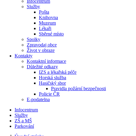
Infocentrum
Služby
Pošta
Knihovna
Muzeum
Lékaři
Sběrné místo
Spolky
Zpravodaj obce
Život v obraze
Kontakty
Kontaktní informace
Důležité odkazy
IZS a lékařská péče
Horská služba
Hasičský sbor
Pravidla požární bezpečnosti
Policie ČR
E-podatelna
Infocentrum
Služby
ZŠ a MŠ
Parkování