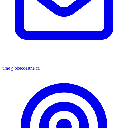
urad@obecdestne.cz