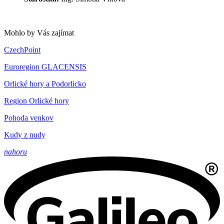
Mohlo by Vás zajímat
CzechPoint
Euroregion GLACENSIS
Orlické hory a Podorlicko
Region Orlické hory
Pohoda venkov
Kudy z nudy
nahoru