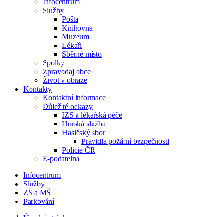
Infocentrum
Služby
Pošta
Knihovna
Muzeum
Lékaři
Sběrné místo
Spolky
Zpravodaj obce
Život v obraze
Kontakty
Kontaktní informace
Důležité odkazy
IZS a lékařská péče
Horská služba
Hasičský sbor
Pravidla požární bezpečnosti
Policie ČR
E-podatelna
Infocentrum
Služby
ZŠ a MŠ
Parkování