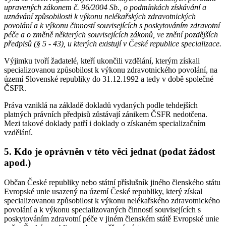
upravených zákonem č. 96/2004 Sb., o podmínkách získávání a
uznávání způsobilosti k výkonu nelékařských zdravotnických
povolání a k výkonu činností souvisejících s poskytováním zdravotní
péče a o změně některých souvisejících zákonů, ve znění pozdějších
předpisů (§ 5 - 43), u kterých existují v České republice specializace.
Výjimku tvoří žadatelé, kteří ukončili vzdělání, kterým získali
specializovanou způsobilost k výkonu zdravotnického povolání, na
území Slovenské republiky do 31.12.1992 a tedy v době společné
ČSFR.
Práva vzniklá na základě dokladů vydaných podle tehdejších
platných právních předpisů zůstávají zánikem ČSFR nedotčena.
Mezi takové doklady patří i doklady o získaném specializačním
vzdělání.
5. Kdo je oprávněn v této věci jednat (podat žádost
apod.)
Občan České republiky nebo státní příslušník jiného členského státu
Evropské unie usazený na území České republiky, který získal
specializovanou způsobilost k výkonu nelékařského zdravotnického
povolání a k výkonu specializovaných činností souvisejících s
poskytováním zdravotní péče v jiném členském státě Evropské unie