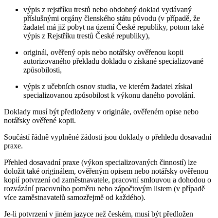
výpis z rejstříku trestů nebo obdobný doklad vydávaný
příslušnými orgány členského státu původu (v případě, že
žadatel má již pobyt na území České republiky, potom také
výpis z Rejstříku trestů České republiky),
originál, ověřený opis nebo notářsky ověřenou kopii
autorizovaného překladu dokladu o získané specializované
způsobilosti,
výpis z učebních osnov studia, ve kterém žadatel získal
specializovanou způsobilost k výkonu daného povolání.
Doklady musí být předloženy v originále, ověřeném opise nebo
notářsky ověřené kopii.
Součástí řádně vyplněné žádosti jsou doklady o přehledu dosavadní
praxe.
Přehled dosavadní praxe (výkon specializovaných činností) lze
doložit také originálem, ověřeným opisem nebo notářsky ověřenou
kopií potvrzení od zaměstnavatele, pracovní smlouvou a dohodou o
rozvázání pracovního poměru nebo zápočtovým listem (v případě
více zaměstnavatelů samozřejmě od každého).
Je-li potvrzení v jiném jazyce než českém, musí být předložen