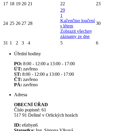
17
18
19
20
21
22
23
29
1
Kačenčino loučení
24
25
26
27
28
30
s létem
Zobrazit všechny
záznamy ze dne
31
1
2
3
4
5
6
Úřední hodiny
PO:
8:00 - 12:00 a 13:00 - 17:00
ÚT:
zavřeno
ST:
8:00 - 12:00 a 13:00 - 17:00
ČT:
zavřeno
PÁ:
zavřeno
Adresa
OBECNÍ ÚŘAD
Číslo popisné: 61
517 91 Deštné v Orlických horách
ID:
e6zbyn6
Starostka:
Ing. Simona Vlková