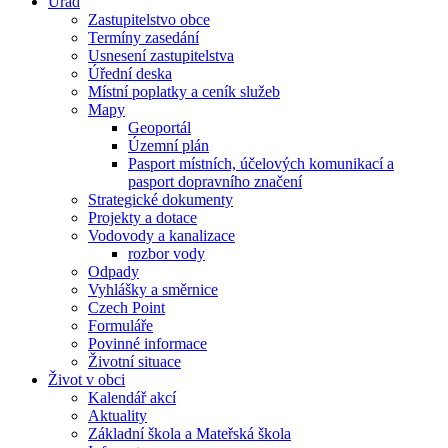
Úřad
Zastupitelstvo obce
Termíny zasedání
Usnesení zastupitelstva
Úřední deska
Místní poplatky a ceník služeb
Mapy
Geoportál
Územní plán
Pasport místních, účelových komunikací a
pasport dopravního značení
Strategické dokumenty
Projekty a dotace
Vodovody a kanalizace
rozbor vody
Odpady
Vyhlášky a směrnice
Czech Point
Formuláře
Povinné informace
Životní situace
Život v obci
Kalendář akcí
Aktuality
Základní škola a Mateřská škola