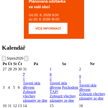
Kalendář
Srpen
2026
Po
Út
St
Čt
Pá
So
Ne
27
28
29
30
31
1
2
7
8
9
1
2
1
Tavení skla
Tavení skla
Tavení skla
3
4
5
6
dřevem
dřevem
Pochodem
dřevem
Zobrazit
ŤAP!
Zobrazit všechny
všechny
Zobrazit všechny
záznamy ze dne
záznamy ze dne
záznamy ze dne
10
11
12
13
14
15
16