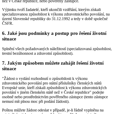
než v České republice, nebo pověřený zástupce.
Výjimku tvoří žadatelé, kteří ukončili vzdělání, kterým získali
specializovanou způsobilost k výkonu zdravotnického povolání, na
území Slovenské republiky do 31.12.1992 a tedy v době společné
ČSFR.
6. Jaké jsou podmínky a postup pro řešení životní
situace
Splnění všech požadovaných náležitostí (specializovaná způsobilost,
trestní bezúhonnost a zdravotní způsobilost).
7. Jakým způsobem můžete zahájit řešení životní
situace
"Žádost o vydání rozhodnutí o způsobilosti k výkonu
zdravotnického povolání pro státní příslušníky členských států
Evropské unie, kteří získali způsobilost k výkonu zdravotnických
povolání v jiném členském státě než v České republice" podejte
osobně nebo prostřednictvím pověřeného zástupce (tento zástupce
nemusí mít plnou moc při podání žádosti).
Poštou můžete žádost odeslat v případě, je-li řádně vyplněna na