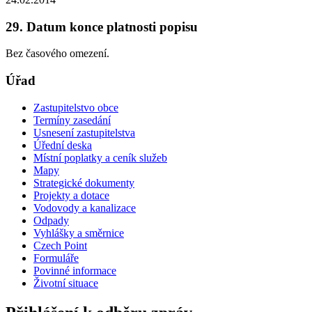
29. Datum konce platnosti popisu
Bez časového omezení.
Úřad
Zastupitelstvo obce
Termíny zasedání
Usnesení zastupitelstva
Úřední deska
Místní poplatky a ceník služeb
Mapy
Strategické dokumenty
Projekty a dotace
Vodovody a kanalizace
Odpady
Vyhlášky a směrnice
Czech Point
Formuláře
Povinné informace
Životní situace