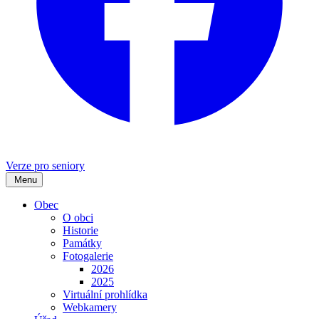
Verze pro seniory
Menu
Obec
O obci
Historie
Památky
Fotogalerie
2026
2025
Virtuální prohlídka
Webkamery