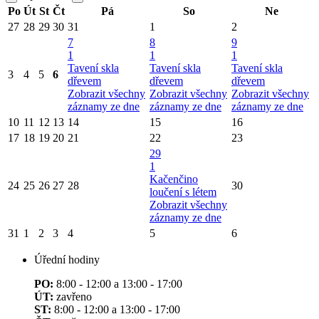
Po
Út
St
Čt
Pá
So
Ne
27
28
29
30
31
1
2
7
8
9
1
1
1
Tavení skla
Tavení skla
Tavení skla
3
4
5
6
dřevem
dřevem
dřevem
Zobrazit všechny
Zobrazit všechny
Zobrazit všechny
záznamy ze dne
záznamy ze dne
záznamy ze dne
10
11
12
13
14
15
16
17
18
19
20
21
22
23
29
1
Kačenčino
24
25
26
27
28
30
loučení s létem
Zobrazit všechny
záznamy ze dne
31
1
2
3
4
5
6
Úřední hodiny
PO:
8:00 - 12:00 a 13:00 - 17:00
ÚT:
zavřeno
ST:
8:00 - 12:00 a 13:00 - 17:00