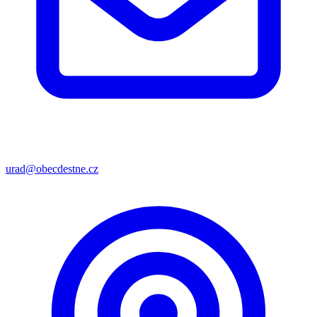
urad@obecdestne.cz