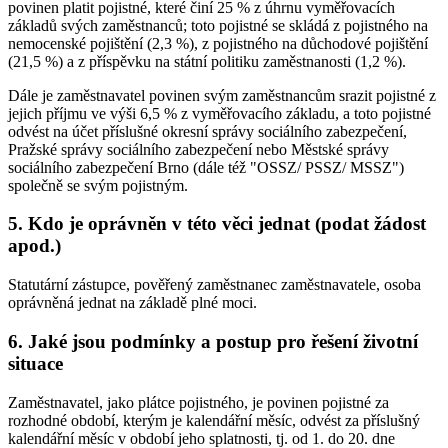
povinen platit pojistné, které činí 25 % z úhrnu vyměřovacích
základů svých zaměstnanců; toto pojistné se skládá z pojistného na
nemocenské pojištění (2,3 %), z pojistného na důchodové pojištění
(21,5 %) a z příspěvku na státní politiku zaměstnanosti (1,2 %).
Dále je zaměstnavatel povinen svým zaměstnancům srazit pojistné z
jejich příjmu ve výši 6,5 % z vyměřovacího základu, a toto pojistné
odvést na účet příslušné okresní správy sociálního zabezpečení,
Pražské správy sociálního zabezpečení nebo Městské správy
sociálního zabezpečení Brno (dále též "OSSZ/ PSSZ/ MSSZ")
společně se svým pojistným.
5. Kdo je oprávněn v této věci jednat (podat žádost
apod.)
Statutární zástupce, pověřený zaměstnanec zaměstnavatele, osoba
oprávněná jednat na základě plné moci.
6. Jaké jsou podmínky a postup pro řešení životní
situace
Zaměstnavatel, jako plátce pojistného, je povinen pojistné za
rozhodné období, kterým je kalendářní měsíc, odvést za příslušný
kalendářní měsíc v období jeho splatnosti, tj. od 1. do 20. dne