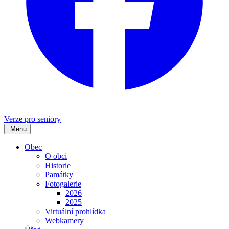
Verze pro seniory
Menu
Obec
O obci
Historie
Památky
Fotogalerie
2026
2025
Virtuální prohlídka
Webkamery