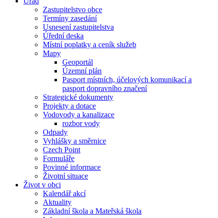
Úřad
Zastupitelstvo obce
Termíny zasedání
Usnesení zastupitelstva
Úřední deska
Místní poplatky a ceník služeb
Mapy
Geoportál
Územní plán
Pasport místních, účelových komunikací a
pasport dopravního značení
Strategické dokumenty
Projekty a dotace
Vodovody a kanalizace
rozbor vody
Odpady
Vyhlášky a směrnice
Czech Point
Formuláře
Povinné informace
Životní situace
Život v obci
Kalendář akcí
Aktuality
Základní škola a Mateřská škola