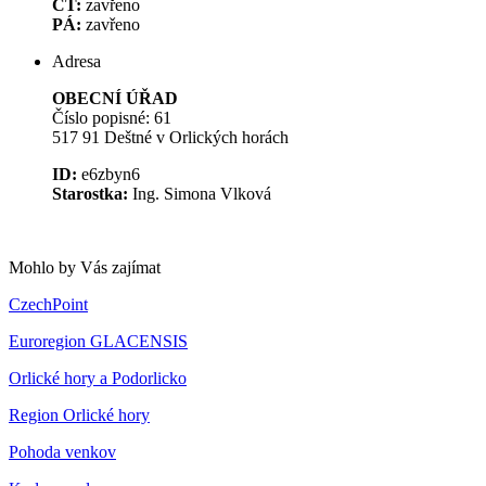
ČT:
zavřeno
PÁ:
zavřeno
Adresa
OBECNÍ ÚŘAD
Číslo popisné: 61
517 91 Deštné v Orlických horách
ID:
e6zbyn6
Starostka:
Ing. Simona Vlková
Mohlo by Vás zajímat
CzechPoint
Euroregion GLACENSIS
Orlické hory a Podorlicko
Region Orlické hory
Pohoda venkov