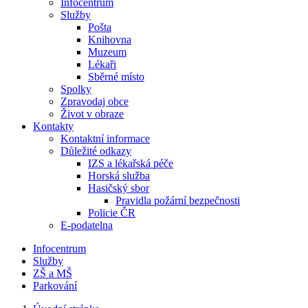
Infocentrum
Služby
Pošta
Knihovna
Muzeum
Lékaři
Sběrné místo
Spolky
Zpravodaj obce
Život v obraze
Kontakty
Kontaktní informace
Důležité odkazy
IZS a lékařská péče
Horská služba
Hasičský sbor
Pravidla požární bezpečnosti
Policie ČR
E-podatelna
Infocentrum
Služby
ZŠ a MŠ
Parkování