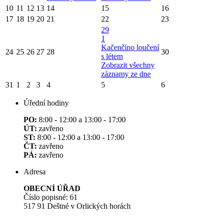
10
11
12
13
14
15
16
17
18
19
20
21
22
23
29
1
Kačenčino loučení
24
25
26
27
28
30
s létem
Zobrazit všechny
záznamy ze dne
31
1
2
3
4
5
6
Úřední hodiny
PO:
8:00 - 12:00 a 13:00 - 17:00
ÚT:
zavřeno
ST:
8:00 - 12:00 a 13:00 - 17:00
ČT:
zavřeno
PÁ:
zavřeno
Adresa
OBECNÍ ÚŘAD
Číslo popisné: 61
517 91 Deštné v Orlických horách