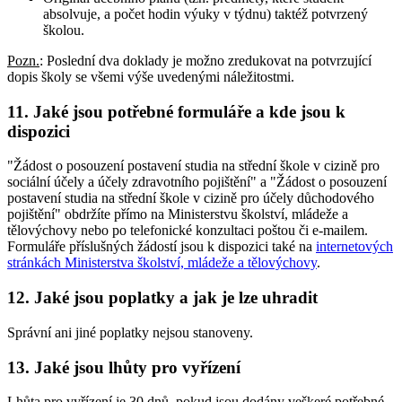
absolvuje, a počet hodin výuky v týdnu) taktéž potvrzený
školou.
Pozn.
: Poslední dva doklady je možno zredukovat na potvrzující
dopis školy se všemi výše uvedenými náležitostmi.
11. Jaké jsou potřebné formuláře a kde jsou k
dispozici
"Žádost o posouzení postavení studia na střední škole v cizině pro
sociální účely a účely zdravotního pojištění" a "Žádost o posouzení
postavení studia na střední škole v cizině pro účely důchodového
pojištění" obdržíte přímo na Ministerstvu školství, mládeže a
tělovýchovy nebo po telefonické konzultaci poštou či e-mailem.
Formuláře příslušných žádostí jsou k dispozici také na
internetových
stránkách Ministerstva školství, mládeže a tělovýchovy
.
12. Jaké jsou poplatky a jak je lze uhradit
Správní ani jiné poplatky nejsou stanoveny.
13. Jaké jsou lhůty pro vyřízení
Lhůta pro vyřízení je 30 dnů, pokud jsou dodány veškeré potřebné