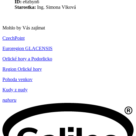
ID:
e6zbyn6
Starostka:
Ing. Simona Vlková
Mohlo by Vás zajímat
CzechPoint
Euroregion GLACENSIS
Orlické hory a Podorlicko
Region Orlické hory
Pohoda venkov
Kudy z nudy
nahoru