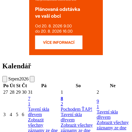
Kalendář
Srpen
2026
Po
Út
St
Čt
Pá
So
Ne
27
28
29
30
31
1
2
7
8
9
1
2
1
Tavení skla
Pochodem ŤAP!
Tavení skla
3
4
5
6
dřevem
Tavení skla
dřevem
Zobrazit
dřevem
Zobrazit všechny
všechny
Zobrazit všechny
záznamy ze dne
záznamy ze dne
záznamy ze dne