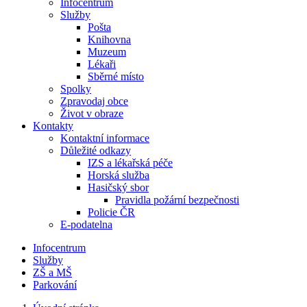
Infocentrum
Služby
Pošta
Knihovna
Muzeum
Lékaři
Sběrné místo
Spolky
Zpravodaj obce
Život v obraze
Kontakty
Kontaktní informace
Důležité odkazy
IZS a lékařská péče
Horská služba
Hasičský sbor
Pravidla požární bezpečnosti
Policie ČR
E-podatelna
Infocentrum
Služby
ZŠ a MŠ
Parkování