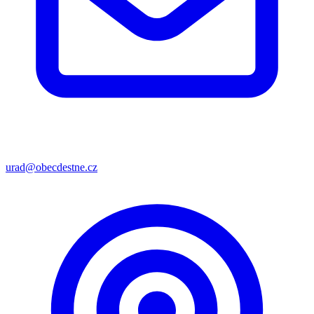
urad@obecdestne.cz