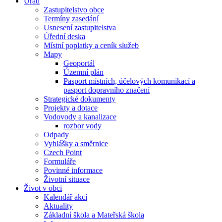
Úřad
Zastupitelstvo obce
Termíny zasedání
Usnesení zastupitelstva
Úřední deska
Místní poplatky a ceník služeb
Mapy
Geoportál
Územní plán
Pasport místních, účelových komunikací a
pasport dopravního značení
Strategické dokumenty
Projekty a dotace
Vodovody a kanalizace
rozbor vody
Odpady
Vyhlášky a směrnice
Czech Point
Formuláře
Povinné informace
Životní situace
Život v obci
Kalendář akcí
Aktuality
Základní škola a Mateřská škola