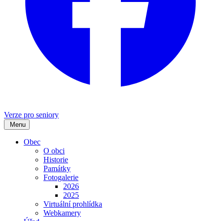
Verze pro seniory
Menu
Obec
O obci
Historie
Památky
Fotogalerie
2026
2025
Virtuální prohlídka
Webkamery