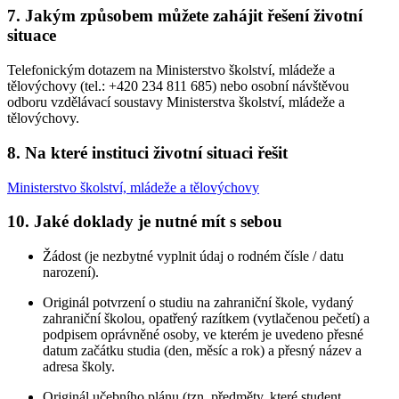
7. Jakým způsobem můžete zahájit řešení životní
situace
Telefonickým dotazem na Ministerstvo školství, mládeže a
tělovýchovy (tel.: +420 234 811 685) nebo osobní návštěvou
odboru vzdělávací soustavy Ministerstva školství, mládeže a
tělovýchovy.
8. Na které instituci životní situaci řešit
Ministerstvo školství, mládeže a tělovýchovy
10. Jaké doklady je nutné mít s sebou
Žádost (je nezbytné vyplnit údaj o rodném čísle / datu
narození).
Originál potvrzení o studiu na zahraniční škole, vydaný
zahraniční školou, opatřený razítkem (vytlačenou pečetí) a
podpisem oprávněné osoby, ve kterém je uvedeno přesné
datum začátku studia (den, měsíc a rok) a přesný název a
adresa školy.
Originál učebního plánu (tzn. předměty, které student