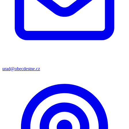
urad@obecdestne.cz