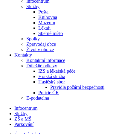
Infocentrum
Služby
Pošta
Knihovna
Muzeum
Lékaři
Sběrné místo
Spolky
Zpravodaj obce
Život v obraze
Kontakty
Kontaktní informace
Důležité odkazy
IZS a lékařská péče
Horská služba
Hasičský sbor
Pravidla požární bezpečnosti
Policie ČR
E-podatelna
Infocentrum
Služby
ZŠ a MŠ
Parkování