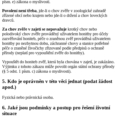
písm. e) zákona o myslivosti.
Povolení není třeba
, jde-li o chov zvěře v zoologické zahradě
zřízené obcí nebo krajem nebo jde-li o držení a chov loveckých
dravců.
Za chov zvěře v zajetí se nepovažuje
krotký chov nebo
polodivoký chov zvěře prováděný uživatelem honitby pro účely
zazvěřování honiteb, péče o zraněnou zvěř prováděná uživatelem
honitby po nezbytnou dobu, záchranné chovy a stanice potřebné
péče o zraněné živočichy zřizované podle předpisů o ochraně
přírody (neplatí pro vypouštění zvěře do honitby).
Vypouštět do honiteb zvěř, která byla chována v zajetí, je zakázáno.
Výjimku z tohoto zákazu může povolit orgán státní ochrany přírody
(§ 5 odst. 1 písm. c) zákona o myslivosti).
5. Kdo je oprávněn v této věci jednat (podat žádost
apod.)
Fyzická nebo právnická osoba.
6. Jaké jsou podmínky a postup pro řešení životní
situace