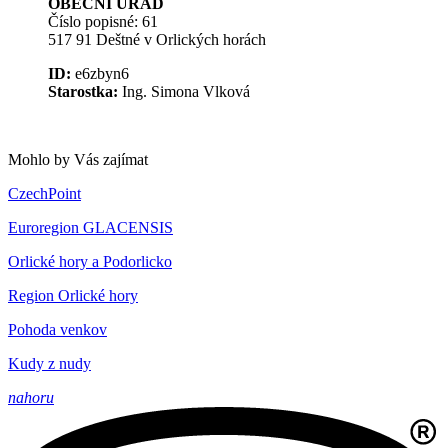
OBECNÍ ÚŘAD
Číslo popisné: 61
517 91 Deštné v Orlických horách
ID:
e6zbyn6
Starostka:
Ing. Simona Vlková
Mohlo by Vás zajímat
CzechPoint
Euroregion GLACENSIS
Orlické hory a Podorlicko
Region Orlické hory
Pohoda venkov
Kudy z nudy
nahoru