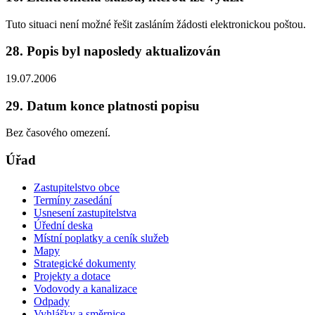
Tuto situaci není možné řešit zasláním žádosti elektronickou poštou.
28. Popis byl naposledy aktualizován
19.07.2006
29. Datum konce platnosti popisu
Bez časového omezení.
Úřad
Zastupitelstvo obce
Termíny zasedání
Usnesení zastupitelstva
Úřední deska
Místní poplatky a ceník služeb
Mapy
Strategické dokumenty
Projekty a dotace
Vodovody a kanalizace
Odpady
Vyhlášky a směrnice