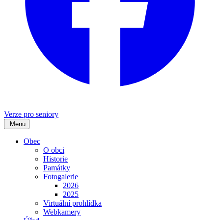
Verze pro seniory
Menu
Obec
O obci
Historie
Památky
Fotogalerie
2026
2025
Virtuální prohlídka
Webkamery