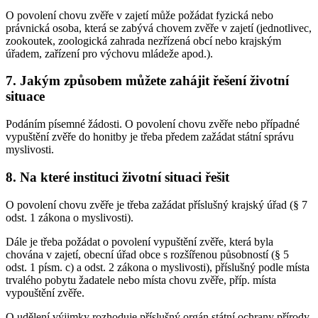
O povolení chovu zvěře v zajetí může požádat fyzická nebo
právnická osoba, která se zabývá chovem zvěře v zajetí (jednotlivec,
zookoutek, zoologická zahrada nezřízená obcí nebo krajským
úřadem, zařízení pro výchovu mládeže apod.).
7. Jakým způsobem můžete zahájit řešení životní
situace
Podáním písemné žádosti. O povolení chovu zvěře nebo případné
vypuštění zvěře do honitby je třeba předem zažádat státní správu
myslivosti.
8. Na které instituci životní situaci řešit
O povolení chovu zvěře je třeba zažádat příslušný krajský úřad (§ 7
odst. 1 zákona o myslivosti).
Dále je třeba požádat o povolení vypuštění zvěře, která byla
chována v zajetí, obecní úřad obce s rozšířenou působností (§ 5
odst. 1 písm. c) a odst. 2 zákona o myslivosti), příslušný podle místa
trvalého pobytu žadatele nebo místa chovu zvěře, příp. místa
vypouštění zvěře.
O udělení výjimky rozhoduje příslušný orgán státní ochrany přírody.