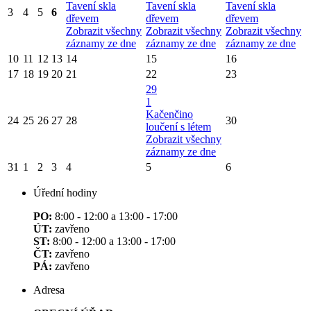
Tavení skla
Tavení skla
Tavení skla
3
4
5
6
dřevem
dřevem
dřevem
Zobrazit všechny
Zobrazit všechny
Zobrazit všechny
záznamy ze dne
záznamy ze dne
záznamy ze dne
10
11
12
13
14
15
16
17
18
19
20
21
22
23
29
1
Kačenčino
24
25
26
27
28
30
loučení s létem
Zobrazit všechny
záznamy ze dne
31
1
2
3
4
5
6
Úřední hodiny
PO:
8:00 - 12:00 a 13:00 - 17:00
ÚT:
zavřeno
ST:
8:00 - 12:00 a 13:00 - 17:00
ČT:
zavřeno
PÁ:
zavřeno
Adresa