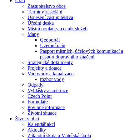
Úřad
Zastupitelstvo obce
Termíny zasedání
Usnesení zastupitelstva
Úřední deska
Místní poplatky a ceník služeb
Mapy
Geoportál
Územní plán
Pasport místních, účelových komunikací a
pasport dopravního značení
Strategické dokumenty
Projekty a dotace
Vodovody a kanalizace
rozbor vody
Odpady
Vyhlášky a směrnice
Czech Point
Formuláře
Povinné informace
Životní situace
Život v obci
Kalendář akcí
Aktuality
Základní škola a Mateřská škola