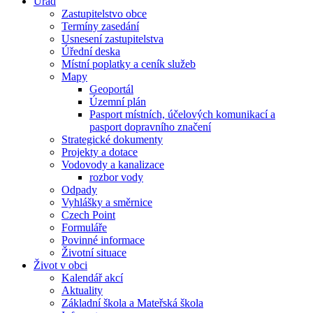
Úřad
Zastupitelstvo obce
Termíny zasedání
Usnesení zastupitelstva
Úřední deska
Místní poplatky a ceník služeb
Mapy
Geoportál
Územní plán
Pasport místních, účelových komunikací a
pasport dopravního značení
Strategické dokumenty
Projekty a dotace
Vodovody a kanalizace
rozbor vody
Odpady
Vyhlášky a směrnice
Czech Point
Formuláře
Povinné informace
Životní situace
Život v obci
Kalendář akcí
Aktuality
Základní škola a Mateřská škola