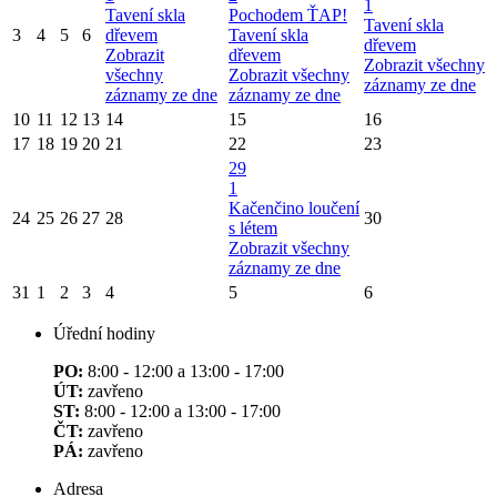
1
Tavení skla
Pochodem ŤAP!
Tavení skla
3
4
5
6
dřevem
Tavení skla
dřevem
Zobrazit
dřevem
Zobrazit všechny
všechny
Zobrazit všechny
záznamy ze dne
záznamy ze dne
záznamy ze dne
10
11
12
13
14
15
16
17
18
19
20
21
22
23
29
1
Kačenčino loučení
24
25
26
27
28
30
s létem
Zobrazit všechny
záznamy ze dne
31
1
2
3
4
5
6
Úřední hodiny
PO:
8:00 - 12:00 a 13:00 - 17:00
ÚT:
zavřeno
ST:
8:00 - 12:00 a 13:00 - 17:00
ČT:
zavřeno
PÁ:
zavřeno
Adresa