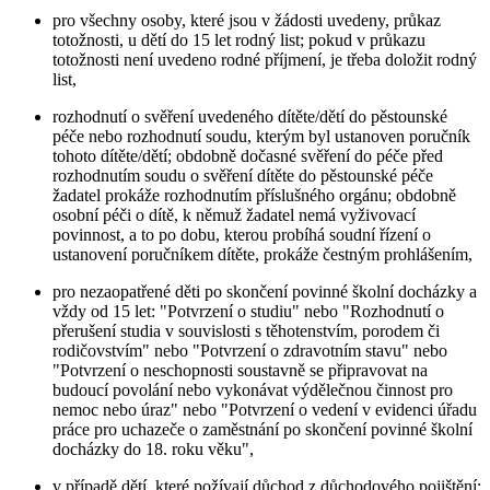
pro všechny osoby, které jsou v žádosti uvedeny, průkaz
totožnosti, u dětí do 15 let rodný list; pokud v průkazu
totožnosti není uvedeno rodné příjmení, je třeba doložit rodný
list,
rozhodnutí o svěření uvedeného dítěte/dětí do pěstounské
péče nebo rozhodnutí soudu, kterým byl ustanoven poručník
tohoto dítěte/dětí; obdobně dočasné svěření do péče před
rozhodnutím soudu o svěření dítěte do pěstounské péče
žadatel prokáže rozhodnutím příslušného orgánu; obdobně
osobní péči o dítě, k němuž žadatel nemá vyživovací
povinnost, a to po dobu, kterou probíhá soudní řízení o
ustanovení poručníkem dítěte, prokáže čestným prohlášením,
pro nezaopatřené děti po skončení povinné školní docházky a
vždy od 15 let: "Potvrzení o studiu" nebo "Rozhodnutí o
přerušení studia v souvislosti s těhotenstvím, porodem či
rodičovstvím" nebo "Potvrzení o zdravotním stavu" nebo
"Potvrzení o neschopnosti soustavně se připravovat na
budoucí povolání nebo vykonávat výdělečnou činnost pro
nemoc nebo úraz" nebo "Potvrzení o vedení v evidenci úřadu
práce pro uchazeče o zaměstnání po skončení povinné školní
docházky do 18. roku věku",
v případě dětí, které požívají důchod z důchodového pojištění: