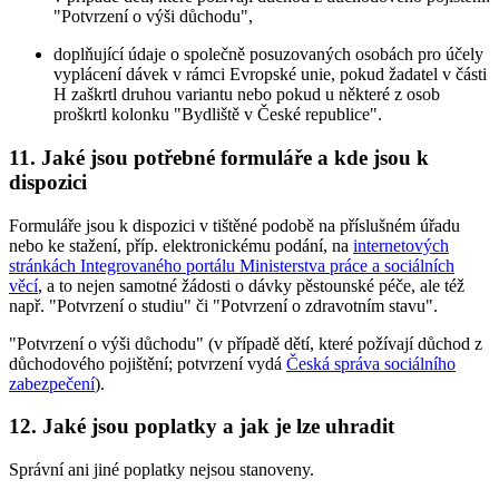
"Potvrzení o výši důchodu",
doplňující údaje o společně posuzovaných osobách pro účely
vyplácení dávek v rámci Evropské unie, pokud žadatel v části
H zaškrtl druhou variantu nebo pokud u některé z osob
proškrtl kolonku "Bydliště v České republice".
11. Jaké jsou potřebné formuláře a kde jsou k
dispozici
Formuláře jsou k dispozici v tištěné podobě na příslušném úřadu
nebo ke stažení, příp. elektronickému podání, na
internetových
stránkách Integrovaného portálu Ministerstva práce a sociálních
věcí
, a to nejen samotné žádosti o dávky pěstounské péče, ale též
např. "Potvrzení o studiu" či "Potvrzení o zdravotním stavu".
"Potvrzení o výši důchodu" (v případě dětí, které požívají důchod z
důchodového pojištění; potvrzení vydá
Česká správa sociálního
zabezpečení
).
12. Jaké jsou poplatky a jak je lze uhradit
Správní ani jiné poplatky nejsou stanoveny.