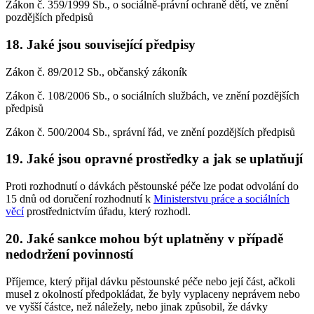
Zákon č. 359/1999 Sb., o sociálně-právní ochraně dětí, ve znění
pozdějších předpisů
18. Jaké jsou související předpisy
Zákon č. 89/2012 Sb., občanský zákoník
Zákon č. 108/2006 Sb., o sociálních službách, ve znění pozdějších
předpisů
Zákon č. 500/2004 Sb., správní řád, ve znění pozdějších předpisů
19. Jaké jsou opravné prostředky a jak se uplatňují
Proti rozhodnutí o dávkách pěstounské péče lze podat odvolání do
15 dnů od doručení rozhodnutí k
Ministerstvu práce a sociálních
věcí
prostřednictvím úřadu, který rozhodl.
20. Jaké sankce mohou být uplatněny v případě
nedodržení povinností
Příjemce, který přijal dávku pěstounské péče nebo její část, ačkoli
musel z okolností předpokládat, že byly vyplaceny neprávem nebo
ve vyšší částce, než náležely, nebo jinak způsobil, že dávky