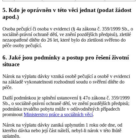
5. Kdo je oprávněn v této věci jednat (podat žádost
apod.)
Osoba pečující či osoba v evidenci (§ 4a zákona č. 359/1999 Sb., o
sociálně-právní ochraně dětí, ve znění pozdějších předpisů), zletilé
nezaopatřené dítěte do 26 let, které bylo do zletilosti svěřeno do
péče osoby pečující.
6. Jaké jsou podmínky a postup pro řešení životní
situace
Nárok na výplatu dávky vzniká osobě pečující a osobě v evidenci
na základě vykonatelnosti rozhodnutí soudu o svěření dítěte do
péče.
Další podmínkou je splnění ustanovení § 47o zákona č. 359/1999
Sb., o sociálně-právní ochraně dětí, ve znění pozdějších předpisů;
podmínku trvalého pobytu může v odůvodněných případech
prominout
Ministerstvo práce a sociálních věcí
.
Nárok na výplatu dávky zaniká uplynutím 1 roku ode dne, od
kterého dávka nebo její část náleží, nebyl-li nárok v této lhůtě
uplatněn.