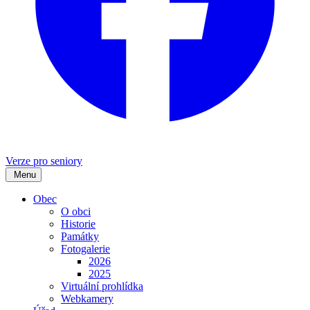
Verze pro seniory
Menu
Obec
O obci
Historie
Památky
Fotogalerie
2026
2025
Virtuální prohlídka
Webkamery