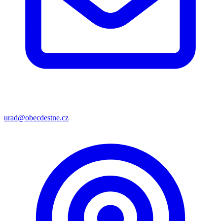
urad@obecdestne.cz