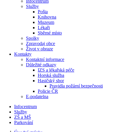
Infocentrum
Služby
Pošta
Knihovna
Muzeum
Lékaři
Sběrné místo
Spolky
Zpravodaj obce
Život v obraze
Kontakty
Kontaktní informace
Důležité odkazy
IZS a lékařská péče
Horská služba
Hasičský sbor
Pravidla požární bezpečnosti
Policie ČR
E-podatelna
Infocentrum
Služby
ZŠ a MŠ
Parkování