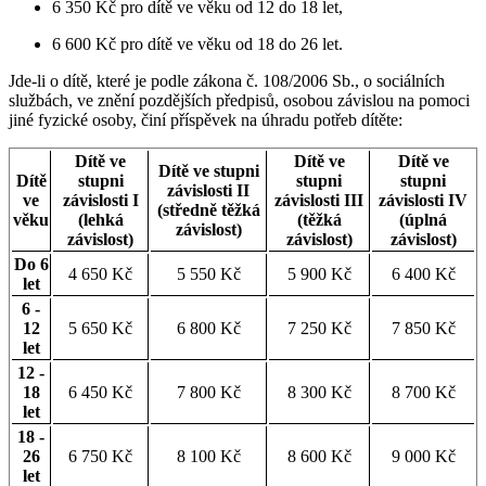
6 350 Kč pro dítě ve věku od 12 do 18 let,
6 600 Kč pro dítě ve věku od 18 do 26 let.
Jde-li o dítě, které je podle zákona č. 108/2006 Sb., o sociálních
službách, ve znění pozdějších předpisů, osobou závislou na pomoci
jiné fyzické osoby, činí příspěvek na úhradu potřeb dítěte:
Dítě ve
Dítě ve
Dítě ve
Dítě ve stupni
Dítě
stupni
stupni
stupni
závislosti II
ve
závislosti I
závislosti III
závislosti IV
(středně těžká
věku
(lehká
(těžká
(úplná
závislost)
závislost)
závislost)
závislost)
Do 6
4 650 Kč
5 550 Kč
5 900 Kč
6 400 Kč
let
6 -
12
5 650 Kč
6 800 Kč
7 250 Kč
7 850 Kč
let
12 -
18
6 450 Kč
7 800 Kč
8 300 Kč
8 700 Kč
let
18 -
26
6 750 Kč
8 100 Kč
8 600 Kč
9 000 Kč
let