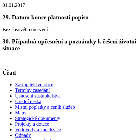
01.01.2017
29. Datum konce platnosti popisu
Bez časového omezení.
30. Případná upřesnění a poznámky k řešení životní
situace
Úřad
Zastupitelstvo obce
Termíny zasedání
Usnesení zastupitelstva
Úřední deska
Místní poplatky a ceník služeb
Mapy
Strategické dokumenty
Projekty a dotace
Vodovody a kanalizace
Odpady