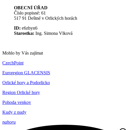
OBECNÍ ÚŘAD
Číslo popisné: 61
517 91 Deštné v Orlických horách
ID:
e6zbyn6
Starostka:
Ing. Simona Vlková
Mohlo by Vás zajímat
CzechPoint
Euroregion GLACENSIS
Orlické hory a Podorlicko
Region Orlické hory
Pohoda venkov
Kudy z nudy
nahoru