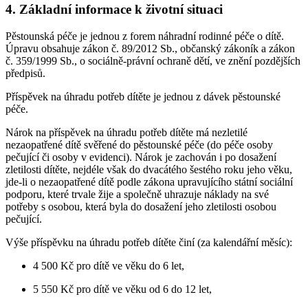
4. Základní informace k životní situaci
Pěstounská péče je jednou z forem náhradní rodinné péče o dítě.
Úpravu obsahuje zákon č. 89/2012 Sb., občanský zákoník a zákon
č. 359/1999 Sb., o sociálně-právní ochraně dětí, ve znění pozdějších
předpisů.
Příspěvek na úhradu potřeb dítěte je jednou z dávek pěstounské
péče.
Nárok na příspěvek na úhradu potřeb dítěte má nezletilé
nezaopatřené dítě svěřené do pěstounské péče (do péče osoby
pečující či osoby v evidenci). Nárok je zachován i po dosažení
zletilosti dítěte, nejdéle však do dvacátého šestého roku jeho věku,
jde-li o nezaopatřené dítě podle zákona upravujícího státní sociální
podporu, které trvale žije a společně uhrazuje náklady na své
potřeby s osobou, která byla do dosažení jeho zletilosti osobou
pečující.
Výše příspěvku na úhradu potřeb dítěte činí (za kalendářní měsíc):
4 500 Kč pro dítě ve věku do 6 let,
5 550 Kč pro dítě ve věku od 6 do 12 let,