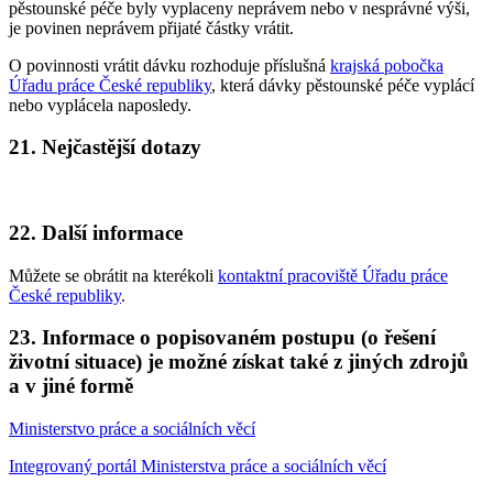
pěstounské péče byly vyplaceny neprávem nebo v nesprávné výši,
je povinen neprávem přijaté částky vrátit.
O povinnosti vrátit dávku rozhoduje příslušná
krajská pobočka
Úřadu práce České republiky
, která dávky pěstounské péče vyplácí
nebo vyplácela naposledy.
21. Nejčastější dotazy
22. Další informace
Můžete se obrátit na kterékoli
kontaktní pracoviště Úřadu práce
České republiky
.
23. Informace o popisovaném postupu (o řešení
životní situace) je možné získat také z jiných zdrojů
a v jiné formě
Ministerstvo práce a sociálních věcí
Integrovaný portál Ministerstva práce a sociálních věcí