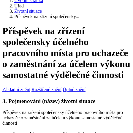
Úvodní stránka
Úřad
Životní situace
Příspěvek na zřízení společensky...
Příspěvek na zřízení
společensky účelného
pracovního místa pro uchazeče
o zaměstnání za účelem výkonu
samostatné výdělečné činnosti
Základní znění
Rozšířené znění
Úplné znění
3. Pojmenování (název) životní situace
Příspěvek na zřízení společensky účelného pracovního místa pro
uchazeče o zaměstnání za účelem výkonu samostatné výdělečné
činnosti