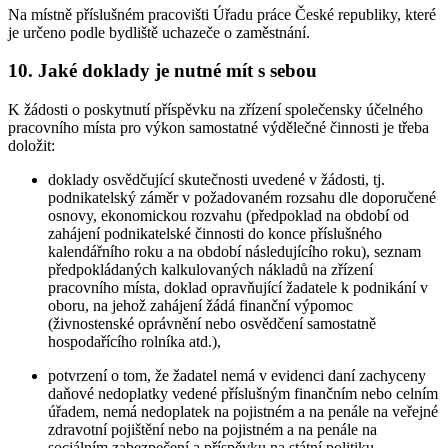
Na místně příslušném pracovišti Úřadu práce České republiky, které
je určeno podle bydliště uchazeče o zaměstnání.
10. Jaké doklady je nutné mít s sebou
K žádosti o poskytnutí příspěvku na zřízení společensky účelného
pracovního místa pro výkon samostatné výdělečné činnosti je třeba
doložit:
doklady osvědčující skutečnosti uvedené v žádosti, tj.
podnikatelský záměr v požadovaném rozsahu dle doporučené
osnovy, ekonomickou rozvahu (předpoklad na období od
zahájení podnikatelské činnosti do konce příslušného
kalendářního roku a na období následujícího roku), seznam
předpokládaných kalkulovaných nákladů na zřízení
pracovního místa, doklad opravňující žadatele k podnikání v
oboru, na jehož zahájení žádá finanční výpomoc
(živnostenské oprávnění nebo osvědčení samostatně
hospodařícího rolníka atd.),
potvrzení o tom, že žadatel nemá v evidenci daní zachyceny
daňové nedoplatky vedené příslušným finančním nebo celním
úřadem, nemá nedoplatek na pojistném a na penále na veřejné
zdravotní pojištění nebo na pojistném a na penále na
sociálním zabezpečení a příspěvku na státní politiku