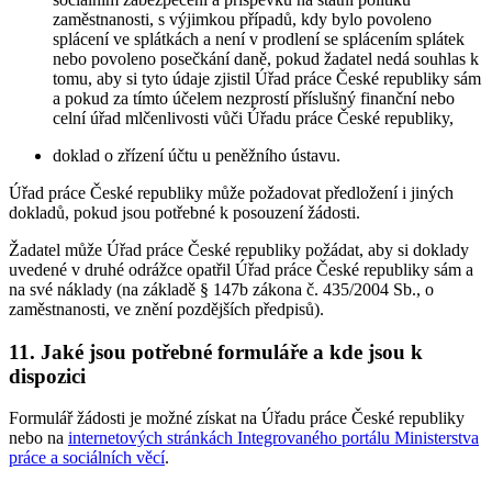
zaměstnanosti, s výjimkou případů, kdy bylo povoleno
splácení ve splátkách a není v prodlení se splácením splátek
nebo povoleno posečkání daně, pokud žadatel nedá souhlas k
tomu, aby si tyto údaje zjistil Úřad práce České republiky sám
a pokud za tímto účelem nezprostí příslušný finanční nebo
celní úřad mlčenlivosti vůči Úřadu práce České republiky,
doklad o zřízení účtu u peněžního ústavu.
Úřad práce České republiky může požadovat předložení i jiných
dokladů, pokud jsou potřebné k posouzení žádosti.
Žadatel může Úřad práce České republiky požádat, aby si doklady
uvedené v druhé odrážce opatřil Úřad práce České republiky sám a
na své náklady (na základě § 147b zákona č. 435/2004 Sb., o
zaměstnanosti, ve znění pozdějších předpisů).
11. Jaké jsou potřebné formuláře a kde jsou k
dispozici
Formulář žádosti je možné získat na Úřadu práce České republiky
nebo na
internetových stránkách Integrovaného portálu Ministerstva
práce a sociálních věcí
.