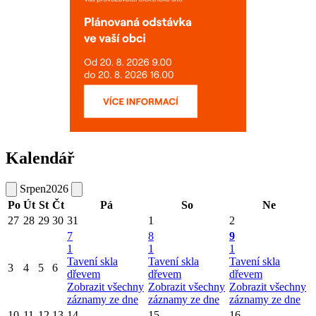
Kalendář
Srpen
2026
Po
Út
St
Čt
Pá
So
Ne
27
28
29
30
31
1
2
7
8
9
1
1
1
Tavení skla
Tavení skla
Tavení skla
3
4
5
6
dřevem
dřevem
dřevem
Zobrazit všechny
Zobrazit všechny
Zobrazit všechny
záznamy ze dne
záznamy ze dne
záznamy ze dne
10
11
12
13
14
15
16