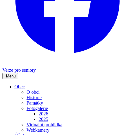
Verze pro seniory
Menu
Obec
O obci
Historie
Památky
Fotogalerie
2026
2025
Virtuální prohlídka
Webkamery