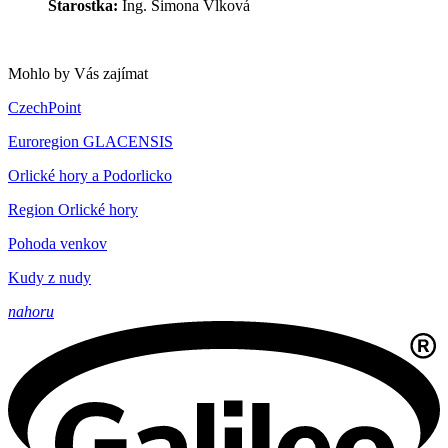
Starostka:
Ing. Simona Vlková
Mohlo by Vás zajímat
CzechPoint
Euroregion GLACENSIS
Orlické hory a Podorlicko
Region Orlické hory
Pohoda venkov
Kudy z nudy
nahoru