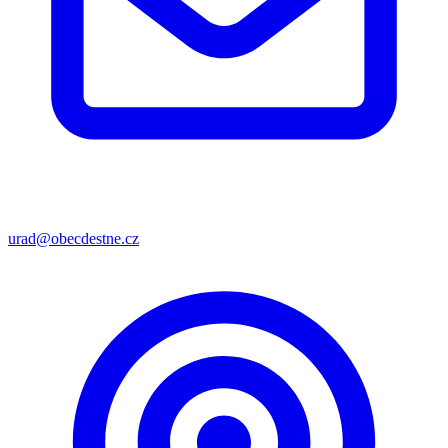
urad@obecdestne.cz