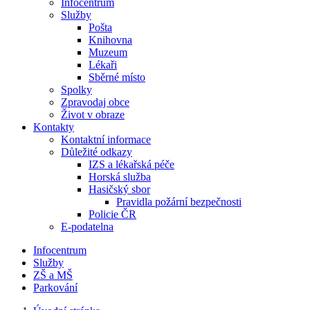
Infocentrum
Služby
Pošta
Knihovna
Muzeum
Lékaři
Sběrné místo
Spolky
Zpravodaj obce
Život v obraze
Kontakty
Kontaktní informace
Důležité odkazy
IZS a lékařská péče
Horská služba
Hasičský sbor
Pravidla požární bezpečnosti
Policie ČR
E-podatelna
Infocentrum
Služby
ZŠ a MŠ
Parkování