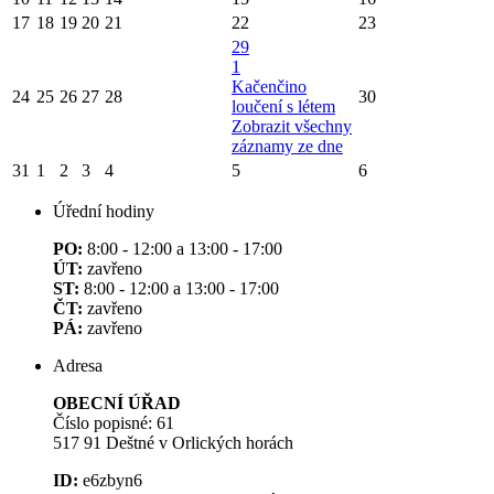
17
18
19
20
21
22
23
29
1
Kačenčino
24
25
26
27
28
30
loučení s létem
Zobrazit všechny
záznamy ze dne
31
1
2
3
4
5
6
Úřední hodiny
PO:
8:00 - 12:00 a 13:00 - 17:00
ÚT:
zavřeno
ST:
8:00 - 12:00 a 13:00 - 17:00
ČT:
zavřeno
PÁ:
zavřeno
Adresa
OBECNÍ ÚŘAD
Číslo popisné: 61
517 91 Deštné v Orlických horách
ID:
e6zbyn6