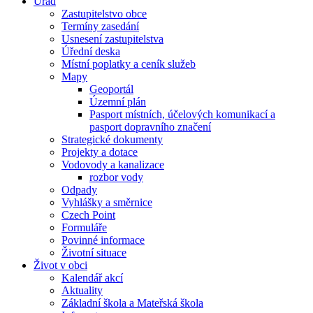
Úřad
Zastupitelstvo obce
Termíny zasedání
Usnesení zastupitelstva
Úřední deska
Místní poplatky a ceník služeb
Mapy
Geoportál
Územní plán
Pasport místních, účelových komunikací a
pasport dopravního značení
Strategické dokumenty
Projekty a dotace
Vodovody a kanalizace
rozbor vody
Odpady
Vyhlášky a směrnice
Czech Point
Formuláře
Povinné informace
Životní situace
Život v obci
Kalendář akcí
Aktuality
Základní škola a Mateřská škola