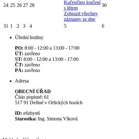
Kačenčino loučení
24
25
26
27
28
30
s létem
Zobrazit všechny
záznamy ze dne
31
1
2
3
4
5
6
Úřední hodiny
PO:
8:00 - 12:00 a 13:00 - 17:00
ÚT:
zavřeno
ST:
8:00 - 12:00 a 13:00 - 17:00
ČT:
zavřeno
PÁ:
zavřeno
Adresa
OBECNÍ ÚŘAD
Číslo popisné: 61
517 91 Deštné v Orlických horách
ID:
e6zbyn6
Starostka:
Ing. Simona Vlková