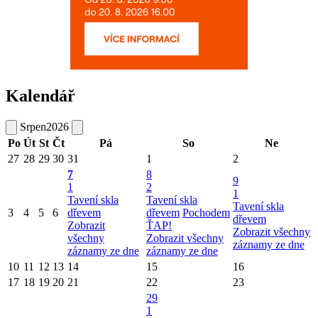
Kalendář
Srpen
2026
Po
Út
St
Čt
Pá
So
Ne
27
28
29
30
31
1
2
7
8
9
1
2
1
Tavení skla
Tavení skla
Tavení skla
3
4
5
6
dřevem
dřevem
Pochodem
dřevem
Zobrazit
ŤAP!
Zobrazit všechny
všechny
Zobrazit všechny
záznamy ze dne
záznamy ze dne
záznamy ze dne
10
11
12
13
14
15
16
17
18
19
20
21
22
23
29
1