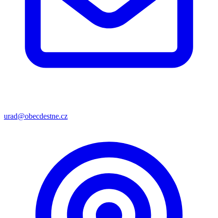
urad@obecdestne.cz