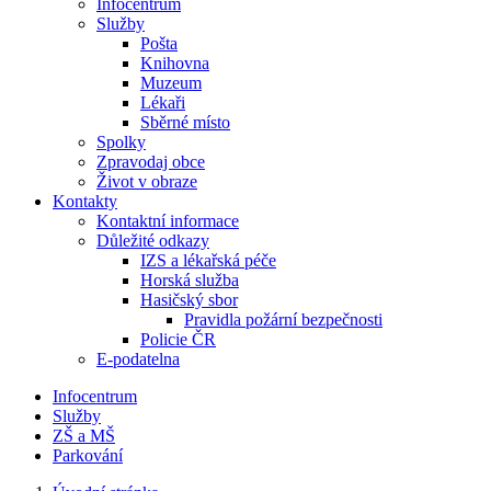
Infocentrum
Služby
Pošta
Knihovna
Muzeum
Lékaři
Sběrné místo
Spolky
Zpravodaj obce
Život v obraze
Kontakty
Kontaktní informace
Důležité odkazy
IZS a lékařská péče
Horská služba
Hasičský sbor
Pravidla požární bezpečnosti
Policie ČR
E-podatelna
Infocentrum
Služby
ZŠ a MŠ
Parkování