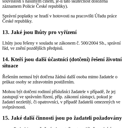
souvislosti s násilným činem, je-li tato skutečnost doložena
záznamem Policie České republiky).
Správní poplatky se hradí v hotovosti na pracovišti Úřadu práce
České republiky.
13. Jaké jsou lhůty pro vyřízení
Lhůty jsou řešeny v souladu se zákonem č. 500/2004 Sb., správní
řád, ve znění pozdějších předpisů.
14. Kteří jsou další účastníci (dotčení) řešení životní
situace
Řešením nemusí být dotčena žádná další osoba mimo žadatele o
průkaz osoby se zdravotním postižením.
Mohou být dotčeni rodinní příslušníci žadatele v případě, že jej
zastupují ve správním řízení, příp. zákonní zástupci, pokud je
žadatel nezletilý, či opatrovníci, v případě žadatelů omezených ve
svéprávnosti.
15. Jaké další činnosti jsou po žadateli požadovány