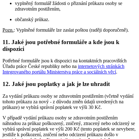
vyplněný formulář žádosti o přiznání průkazu osoby se
zdravotním postižením,
občanský průkaz.
Pozn.
: Vyplněné formuláře lze zaslat poštou (raději doporučeně).
11. Jaké jsou potřebné formuláře a kde jsou k
dispozici
Potřebné formuláře jsou k dispozici na kontaktních pracovištích
Úřadu práce České republiky nebo na
internetových stránkách
Integrovaného portálu Ministerstva práce a sociálních věcí
.
12. Jaké jsou poplatky a jak je lze uhradit
Za vydání průkazu osoby se zdravotním postižením (včetně vydání
tohoto průkazu za nový - z důvodu změn údajů uvedených na
průkaze) se vybírá správní poplatek ve výši 30 Kč.
V případě vydání průkazu osoby se zdravotním postižením
náhradou za průkaz poškozený, zničený, ztracený nebo odcizený se
vybírá správní poplatek ve výši 200 Kč (tento poplatek se nevybere,
jestliže k poškození, zničení nebo odcizení průkazu došlo v