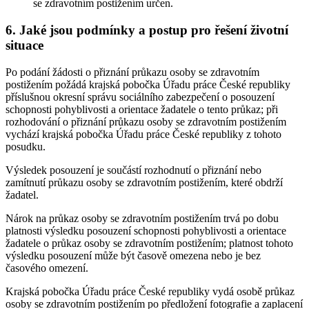
se zdravotním postižením určen.
6. Jaké jsou podmínky a postup pro řešení životní
situace
Po podání žádosti o přiznání průkazu osoby se zdravotním
postižením požádá krajská pobočka Úřadu práce České republiky
příslušnou okresní správu sociálního zabezpečení o posouzení
schopnosti pohyblivosti a orientace žadatele o tento průkaz; při
rozhodování o přiznání průkazu osoby se zdravotním postižením
vychází krajská pobočka Úřadu práce České republiky z tohoto
posudku.
Výsledek posouzení je součástí rozhodnutí o přiznání nebo
zamítnutí průkazu osoby se zdravotním postižením, které obdrží
žadatel.
Nárok na průkaz osoby se zdravotním postižením trvá po dobu
platnosti výsledku posouzení schopnosti pohyblivosti a orientace
žadatele o průkaz osoby se zdravotním postižením; platnost tohoto
výsledku posouzení může být časově omezena nebo je bez
časového omezení.
Krajská pobočka Úřadu práce České republiky vydá osobě průkaz
osoby se zdravotním postižením po předložení fotografie a zaplacení