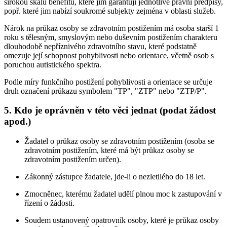
širokou škálu benefitů, které jim garantují jednotlivé právní předpisy,
popř. které jim nabízí soukromé subjekty zejména v oblasti služeb.
Nárok na průkaz osoby se zdravotním postižením má osoba starší 1
roku s tělesným, smyslovým nebo duševním postižením charakteru
dlouhodobě nepříznivého zdravotního stavu, které podstatně
omezuje její schopnost pohyblivosti nebo orientace, včetně osob s
poruchou autistického spektra.
Podle míry funkčního postižení pohyblivosti a orientace se určuje
druh označení průkazu symbolem "TP", "ZTP" nebo "ZTP/P".
5. Kdo je oprávněn v této věci jednat (podat žádost
apod.)
Žadatel o průkaz osoby se zdravotním postižením (osoba se
zdravotním postižením, které má být průkaz osoby se
zdravotním postižením určen).
Zákonný zástupce žadatele, jde-li o nezletilého do 18 let.
Zmocněnec, kterému žadatel udělí plnou moc k zastupování v
řízení o žádosti.
Soudem ustanovený opatrovník osoby, které je průkaz osoby