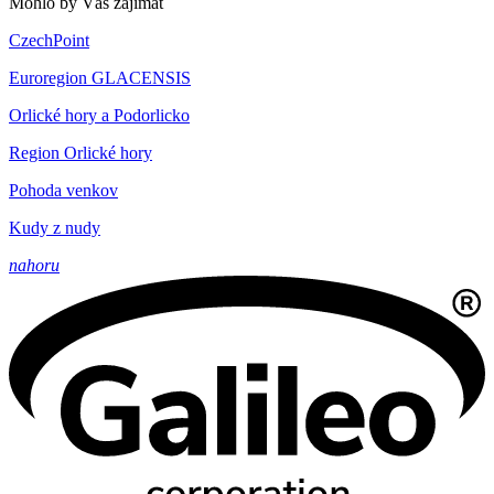
Mohlo by Vás zajímat
CzechPoint
Euroregion GLACENSIS
Orlické hory a Podorlicko
Region Orlické hory
Pohoda venkov
Kudy z nudy
nahoru