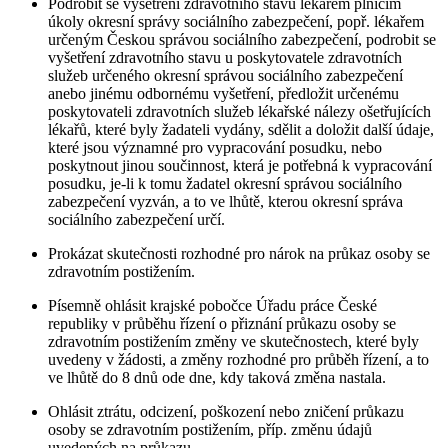
Podrobit se vyšetření zdravotního stavu lékařem plnícím
úkoly okresní správy sociálního zabezpečení, popř. lékařem
určeným Českou správou sociálního zabezpečení, podrobit se
vyšetření zdravotního stavu u poskytovatele zdravotních
služeb určeného okresní správou sociálního zabezpečení
anebo jinému odbornému vyšetření, předložit určenému
poskytovateli zdravotních služeb lékařské nálezy ošetřujících
lékařů, které byly žadateli vydány, sdělit a doložit další údaje,
které jsou významné pro vypracování posudku, nebo
poskytnout jinou součinnost, která je potřebná k vypracování
posudku, je-li k tomu žadatel okresní správou sociálního
zabezpečení vyzván, a to ve lhůtě, kterou okresní správa
sociálního zabezpečení určí.
Prokázat skutečnosti rozhodné pro nárok na průkaz osoby se
zdravotním postižením.
Písemně ohlásit krajské pobočce Úřadu práce České
republiky v průběhu řízení o přiznání průkazu osoby se
zdravotním postižením změny ve skutečnostech, které byly
uvedeny v žádosti, a změny rozhodné pro průběh řízení, a to
ve lhůtě do 8 dnů ode dne, kdy taková změna nastala.
Ohlásit ztrátu, odcizení, poškození nebo zničení průkazu
osoby se zdravotním postižením, příp. změnu údajů
uvedených na průkazu.