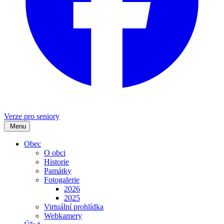
Verze pro seniory
Menu
Obec
O obci
Historie
Památky
Fotogalerie
2026
2025
Virtuální prohlídka
Webkamery