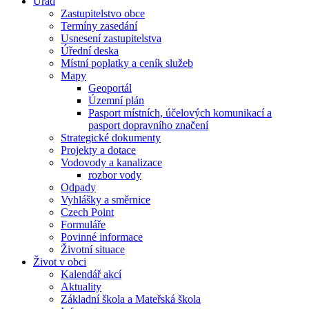
Úřad
Zastupitelstvo obce
Termíny zasedání
Usnesení zastupitelstva
Úřední deska
Místní poplatky a ceník služeb
Mapy
Geoportál
Územní plán
Pasport místních, účelových komunikací a
pasport dopravního značení
Strategické dokumenty
Projekty a dotace
Vodovody a kanalizace
rozbor vody
Odpady
Vyhlášky a směrnice
Czech Point
Formuláře
Povinné informace
Životní situace
Život v obci
Kalendář akcí
Aktuality
Základní škola a Mateřská škola