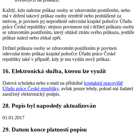
Každý, kdo nalezne průkaz osoby se zdravotním postižením, nebo
má v držení takový průkaz osoby zemřelé nebo prohlášené za
mrtvou, je povinen jej neprodleně odevzdat krajské pobočce Úřadu
práce České republiky; stejnou povinnost má i držitel průkazu osoby
se zdravotním postižením, který ohlásil ztrátu svého průkazu, jestliže
průkaz nalezl nebo získal zpět.
Držitel průkazu osoby se zdravotním postižením je povinen
odevzdat tento průkaz krajské pobočce Úřadu práce České
republiky také v případě, kdy je mu vydán nový průkaz.
16. Elektronická služba, kterou lze využít
Datová schránka nebo e-mail na příslušné
kontaktní pracoviště
Úřadu práce České republiky
, avšak pouze tehdy, pokud má žadatel
zaručený elektronický podpis.
28. Popis byl naposledy aktualizován
01.01.2017
29. Datum konce platnosti popisu