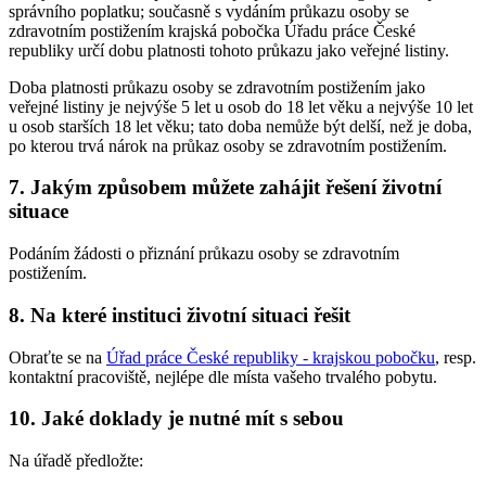
správního poplatku; současně s vydáním průkazu osoby se
zdravotním postižením krajská pobočka Úřadu práce České
republiky určí dobu platnosti tohoto průkazu jako veřejné listiny.
Doba platnosti průkazu osoby se zdravotním postižením jako
veřejné listiny je nejvýše 5 let u osob do 18 let věku a nejvýše 10 let
u osob starších 18 let věku; tato doba nemůže být delší, než je doba,
po kterou trvá nárok na průkaz osoby se zdravotním postižením.
7. Jakým způsobem můžete zahájit řešení životní
situace
Podáním žádosti o přiznání průkazu osoby se zdravotním
postižením.
8. Na které instituci životní situaci řešit
Obraťte se na
Úřad práce České republiky - krajskou pobočku
, resp.
kontaktní pracoviště, nejlépe dle místa vašeho trvalého pobytu.
10. Jaké doklady je nutné mít s sebou
Na úřadě předložte: