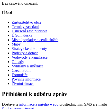
Bez časového omezení.
Úřad
Zastupitelstvo obce
Termíny zasedání
Usnesení zastupitelstva
Úřední deska
Místní poplatky a ceník služeb
Mapy
Strategické dokumenty
Projekty a dotace
Vodovody a kanalizace
Odpady
Vyhlášky a směrnice
Czech Point
Formuláře
Povinné informace
Životní situace
Přihlášení k odběru zpráv
Dostávejte
informace z našeho webu
prostřednictvím SMS a e-mailů
Chci se zaregistrovat