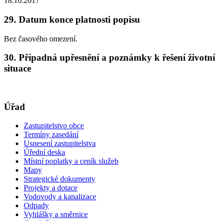
18.10.2017
29. Datum konce platnosti popisu
Bez časového omezení.
30. Případná upřesnění a poznámky k řešení životní
situace
Úřad
Zastupitelstvo obce
Termíny zasedání
Usnesení zastupitelstva
Úřední deska
Místní poplatky a ceník služeb
Mapy
Strategické dokumenty
Projekty a dotace
Vodovody a kanalizace
Odpady
Vyhlášky a směrnice