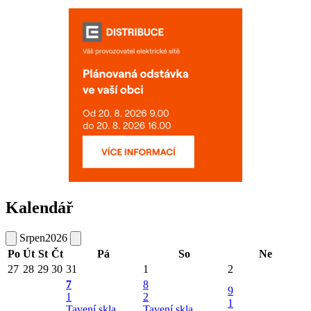
Kalendář
Srpen
2026
Po
Út
St
Čt
Pá
So
Ne
27
28
29
30
31
1
2
7
8
9
1
2
1
Tavení skla
Tavení skla