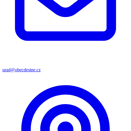
urad@obecdestne.cz