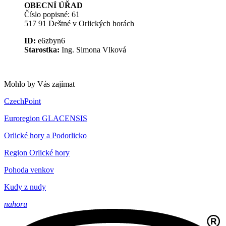
OBECNÍ ÚŘAD
Číslo popisné: 61
517 91 Deštné v Orlických horách
ID:
e6zbyn6
Starostka:
Ing. Simona Vlková
Mohlo by Vás zajímat
CzechPoint
Euroregion GLACENSIS
Orlické hory a Podorlicko
Region Orlické hory
Pohoda venkov
Kudy z nudy
nahoru