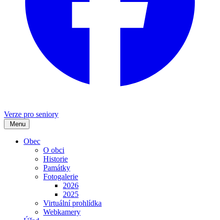
Verze pro seniory
Menu
Obec
O obci
Historie
Památky
Fotogalerie
2026
2025
Virtuální prohlídka
Webkamery