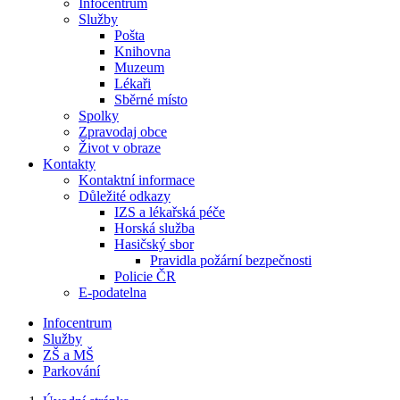
Infocentrum
Služby
Pošta
Knihovna
Muzeum
Lékaři
Sběrné místo
Spolky
Zpravodaj obce
Život v obraze
Kontakty
Kontaktní informace
Důležité odkazy
IZS a lékařská péče
Horská služba
Hasičský sbor
Pravidla požární bezpečnosti
Policie ČR
E-podatelna
Infocentrum
Služby
ZŠ a MŠ
Parkování