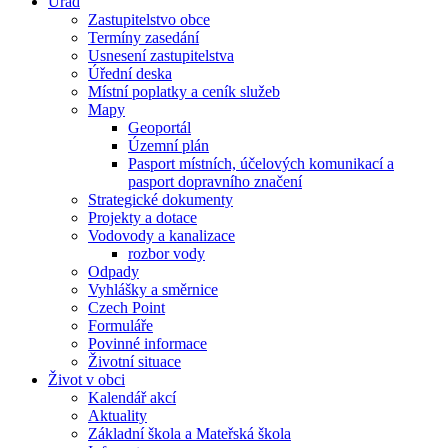
Úřad
Zastupitelstvo obce
Termíny zasedání
Usnesení zastupitelstva
Úřední deska
Místní poplatky a ceník služeb
Mapy
Geoportál
Územní plán
Pasport místních, účelových komunikací a
pasport dopravního značení
Strategické dokumenty
Projekty a dotace
Vodovody a kanalizace
rozbor vody
Odpady
Vyhlášky a směrnice
Czech Point
Formuláře
Povinné informace
Životní situace
Život v obci
Kalendář akcí
Aktuality
Základní škola a Mateřská škola