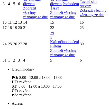
Tavení skla
3
4
5
6
dřevem
dřevem
Pochodem
dřevem
Zobrazit
ŤAP!
Zobrazit všechny
všechny
Zobrazit všechny
záznamy ze dne
záznamy ze dne
záznamy ze dne
10
11
12
13
14
15
16
17
18
19
20
21
22
23
29
1
Kačenčino loučení
24
25
26
27
28
30
s létem
Zobrazit všechny
záznamy ze dne
31
1
2
3
4
5
6
Úřední hodiny
PO:
8:00 - 12:00 a 13:00 - 17:00
ÚT:
zavřeno
ST:
8:00 - 12:00 a 13:00 - 17:00
ČT:
zavřeno
PÁ:
zavřeno
Adresa