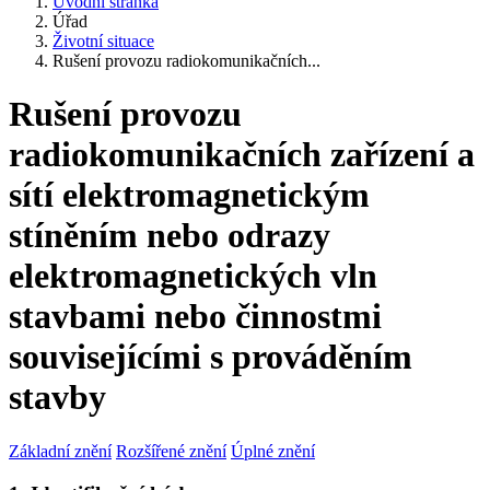
Úvodní stránka
Úřad
Životní situace
Rušení provozu radiokomunikačních...
Rušení provozu
radiokomunikačních zařízení a
sítí elektromagnetickým
stíněním nebo odrazy
elektromagnetických vln
stavbami nebo činnostmi
souvisejícími s prováděním
stavby
Základní znění
Rozšířené znění
Úplné znění