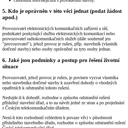
činnostmi souvisejícími s prováděním stavby.
5. Kdo je oprávněn v této věci jednat (podat žádost
apod.)
Provozovatel elektronických komunikačních zařízení a sítí,
podnikatel poskytující službu elektronických komunikací nebo
provozovatel radiokomunikačních služeb (dále souhrnně jen
"provozovatel"), jehož provoz je rušen, příp. stavebník (vlastník
dotčené stavby) nebo osoby oprávněné za tyto osoby jednat.
6. Jaké jsou podmínky a postup pro řešení životní
situace
Provozovatel, jehož provoz je rušen, je povinen vyzvat vlastníka
nebo stavebníka dotčené stavby k uzavření dohody o vhodných
opatřeních k odstranění tohoto rušení.
Nedojde-li k dohodě, rozhodne o způsobu odstranění rušení
příslušný stavební úřad, a to na návrh jedné ze stran a po projednání
s Českým telekomunikačním úřadem.
Není-li toto rozhodnutí vzhledem k povaze věci v působnosti
příslušného stavebního úřadu, rozhodne o způsobu odstranění rušení
Český telekomunikační úřad.