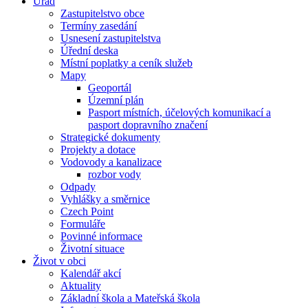
Úřad
Zastupitelstvo obce
Termíny zasedání
Usnesení zastupitelstva
Úřední deska
Místní poplatky a ceník služeb
Mapy
Geoportál
Územní plán
Pasport místních, účelových komunikací a
pasport dopravního značení
Strategické dokumenty
Projekty a dotace
Vodovody a kanalizace
rozbor vody
Odpady
Vyhlášky a směrnice
Czech Point
Formuláře
Povinné informace
Životní situace
Život v obci
Kalendář akcí
Aktuality
Základní škola a Mateřská škola