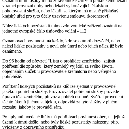
Oznámit úmrtí osoby mimo zdravotnické zařízení praktickému lékaři
v rámci provozní doby nebo lékaři vykonávající lékařskou
pohotovostní službu, nebo lékaři, se kterým má místně příslušný
krajský úřad pro tyto účely uzavřenu smlouvu (koronerovi).
Nález lidských pozůstatků mimo zdravotnické zařízení oznámit na
jednotné evropské číslo tísňového volání -
112
.
Oznamovací povinnost má každý, kdo se o úmrtí dozvěděl, nebo
nalezl lidské pozůstatky a neví, zda úmrtí nebo jejich nález již bylo
oznámeno.
Do 96 hodin od převzetí "Listu o prohlídce zemřelého" zajistit
pohřbení dle způsobu, který zemřelý vyjádřil za svého života,
objednáním služeb u provozovatele krematoria nebo veřejného
pohřebiště.
Pohřbení lidských pozůstatků na klíč lze sjednat v provozovně
jakékoli pohřební služby. Provozovatel pohřební služby provede
úpravu těla zemřelého, převoz a pohřeb osobně. Svěří-li provedení
těchto úkonů jinému subjektu, odpovídá za tyto služby v plném
rozsahu, jakoby je prováděl sám.
Po uplynutí uvedené lhůty má pohřbívací povinnost obec, na jejímž
území k úmrtí došlo, nebo byly lidské pozůstatky nalezeny, příp.
vyloženy z dopravního prostředku.