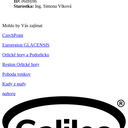
ID:
e6zbyn6
Starostka:
Ing. Simona Vlková
Mohlo by Vás zajímat
CzechPoint
Euroregion GLACENSIS
Orlické hory a Podorlicko
Region Orlické hory
Pohoda venkov
Kudy z nudy
nahoru