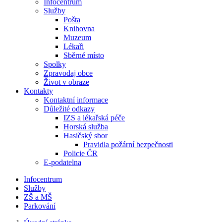
Infocentrum
Služby
Pošta
Knihovna
Muzeum
Lékaři
Sběrné místo
Spolky
Zpravodaj obce
Život v obraze
Kontakty
Kontaktní informace
Důležité odkazy
IZS a lékařská péče
Horská služba
Hasičský sbor
Pravidla požární bezpečnosti
Policie ČR
E-podatelna
Infocentrum
Služby
ZŠ a MŠ
Parkování