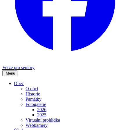
Verze pro seniory
Menu
Obec
O obci
Historie
Památky
Fotogalerie
2026
2025
Virtuální prohlídka
Webkamery