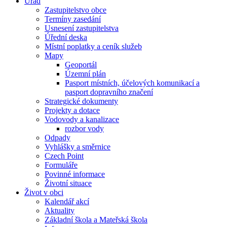
Úřad
Zastupitelstvo obce
Termíny zasedání
Usnesení zastupitelstva
Úřední deska
Místní poplatky a ceník služeb
Mapy
Geoportál
Územní plán
Pasport místních, účelových komunikací a
pasport dopravního značení
Strategické dokumenty
Projekty a dotace
Vodovody a kanalizace
rozbor vody
Odpady
Vyhlášky a směrnice
Czech Point
Formuláře
Povinné informace
Životní situace
Život v obci
Kalendář akcí
Aktuality
Základní škola a Mateřská škola