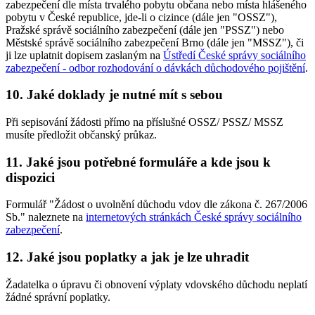
zabezpečení dle místa trvalého pobytu občana nebo místa hlášeného
pobytu v České republice, jde-li o cizince (dále jen "OSSZ"),
Pražské správě sociálního zabezpečení (dále jen "PSSZ") nebo
Městské správě sociálního zabezpečení Brno (dále jen "MSSZ"), či
ji lze uplatnit dopisem zaslaným na
Ústředí České správy sociálního
zabezpečení - odbor rozhodování o dávkách důchodového pojištění
.
10. Jaké doklady je nutné mít s sebou
Při sepisování žádosti přímo na příslušné OSSZ/ PSSZ/ MSSZ
musíte předložit občanský průkaz.
11. Jaké jsou potřebné formuláře a kde jsou k
dispozici
Formulář "Žádost o uvolnění důchodu vdov dle zákona č. 267/2006
Sb." naleznete na
internetových stránkách České správy sociálního
zabezpečení
.
12. Jaké jsou poplatky a jak je lze uhradit
Žadatelka o úpravu či obnovení výplaty vdovského důchodu neplatí
žádné správní poplatky.