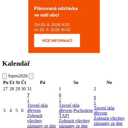
Kalendář
Srpen
2026
Po
Út
St
Čt
Pá
So
Ne
27
28
29
30
31
1
2
7
8
9
1
2
1
Tavení skla
Tavení skla
Tavení skla
3
4
5
6
dřevem
dřevem
Pochodem
dřevem
Zobrazit
ŤAP!
Zobrazit všechny
všechny
Zobrazit všechny
záznamy ze dne
záznamy ze dne
záznamy ze dne