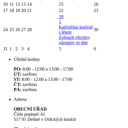
10
11
12
13
14
15
16
17
18
19
20
21
22
23
29
1
Kačenčino loučení
24
25
26
27
28
30
s létem
Zobrazit všechny
záznamy ze dne
31
1
2
3
4
5
6
Úřední hodiny
PO:
8:00 - 12:00 a 13:00 - 17:00
ÚT:
zavřeno
ST:
8:00 - 12:00 a 13:00 - 17:00
ČT:
zavřeno
PÁ:
zavřeno
Adresa
OBECNÍ ÚŘAD
Číslo popisné: 61
517 91 Deštné v Orlických horách