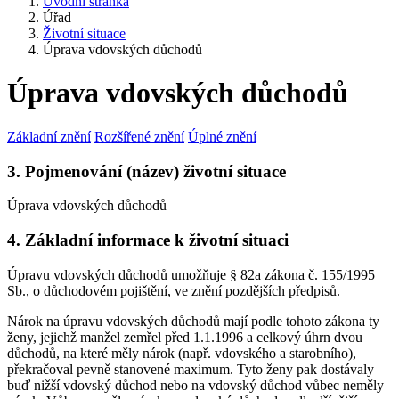
Úvodní stránka
Úřad
Životní situace
Úprava vdovských důchodů
Úprava vdovských důchodů
Základní znění
Rozšířené znění
Úplné znění
3. Pojmenování (název) životní situace
Úprava vdovských důchodů
4. Základní informace k životní situaci
Úpravu vdovských důchodů umožňuje § 82a zákona č. 155/1995
Sb., o důchodovém pojištění, ve znění pozdějších předpisů.
Nárok na úpravu vdovských důchodů mají podle tohoto zákona ty
ženy, jejichž manžel zemřel před 1.1.1996 a celkový úhrn dvou
důchodů, na které měly nárok (např. vdovského a starobního),
překračoval pevně stanovené maximum. Tyto ženy pak dostávaly
buď nižší vdovský důchod nebo na vdovský důchod vůbec neměly