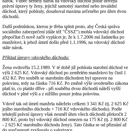
nárok. Vůbec neměly nárok na vdovský důchod podle dřívější
právní úpravy ty ženy, jejichž samotný starobní nebo invalidní
důchod, který pobíraly, dosahoval maxima určeného pro úhrn dvou
důchodů.
Další podmínkou, kterou je třeba splnit proto, aby Česká správa
sociálního zabezpečení (dále též "ČSSZ") mohla vdovský důchod
přepočítat či nově začít vyplácet je, že k 1.7.2006 má žadatelka po
manželovi, k jehož úmrtí došlo před 1.1.1996, na vdovský důchod
stále nárok.
Příklad úpravy vdovského důchodu:
Žena ovdověla 15.2.1989. V té době již pobírala starobní důchod ve
výši 2 625 Kč. Vdovský důchod po zemřelém manželovi by činil 1
432 Kč. Pro souběh se starobním důchodem byl upraven na
polovinu, tedy na částku 716 Kč. Po změně výše uvedeného zákona
platí to, co platilo dříve - při souběhu dvou důchodů náleží vyšší
důchod v plné výši a z nižšího pouze jedna polovina.
Vdově tak od úmrtí manžela náleželo celkem 3 341 Kč (tj. 2 625 Kč
jejího starobního důchodu + 716 Kč vdovského důchodu). Podle
tehdejší právní úpravy však nesměl úhrn všech důchodů překročit 2
800 Kč, proto byl vdovský důchod omezen na 175 Kč (tj. 2 800 Kč
- 2 625 Kč starobního důchodu ženy). Tato částka se od přiznání až
do současnosti zvyšovala o valorizace.