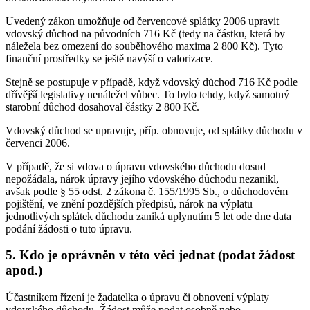
Uvedený zákon umožňuje od červencové splátky 2006 upravit
vdovský důchod na původních 716 Kč (tedy na částku, která by
náležela bez omezení do souběhového maxima 2 800 Kč). Tyto
finanční prostředky se ještě navýší o valorizace.
Stejně se postupuje v případě, když vdovský důchod 716 Kč podle
dřívější legislativy nenáležel vůbec. To bylo tehdy, když samotný
starobní důchod dosahoval částky 2 800 Kč.
Vdovský důchod se upravuje, příp. obnovuje, od splátky důchodu v
červenci 2006.
V případě, že si vdova o úpravu vdovského důchodu dosud
nepožádala, nárok úpravy jejího vdovského důchodu nezanikl,
avšak podle § 55 odst. 2 zákona č. 155/1995 Sb., o důchodovém
pojištění, ve znění pozdějších předpisů, nárok na výplatu
jednotlivých splátek důchodu zaniká uplynutím 5 let ode dne data
podání žádosti o tuto úpravu.
5. Kdo je oprávněn v této věci jednat (podat žádost
apod.)
Účastníkem řízení je žadatelka o úpravu či obnovení výplaty
vdovského důchodu. Žádost může podat osobně nebo