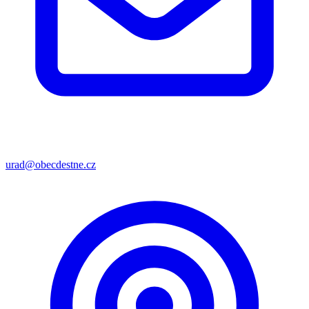
urad@obecdestne.cz