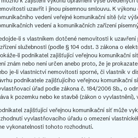
e možno k zajištění výkonu oprávnění výše uvedených 
emovitosti uzavřít i jinou písemnou smlouvu. K výkonu 
omunikačního vedení veřejné komunikační sítě (viz výše
omunikačních vedení a komunikačních zařízení písemný
edojde-li s vlastníkem dotčené nemovitosti k uzavřen
 zřízení služebnosti (podle § 104 odst. 3 zákona o ele
rokáže-li podnikatel zajišťující veřejnou komunikační sí
ení znám nebo není určen anebo proto, že je prokazat
ebo je-li vlastnictví nemovitosti sporné, či vlastník v 
ávrhu podnikatele zajišťujícího veřejnou komunikační sí
yvlastňovací úřad podle zákona č. 184/2006 Sb., o od
ráva k pozemku nebo ke stavbě (zákon o vyvlastnění), 
odnikatel zajišťující veřejnou komunikační síť může v
ozhodnutí vyvlastňovacího úřadu o omezení vlastnické
ne vykonatelnosti tohoto rozhodnutí.