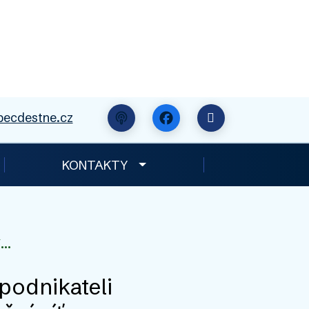
ecdestne.cz
Verze pro seniory
KONTAKTY
...
podnikateli