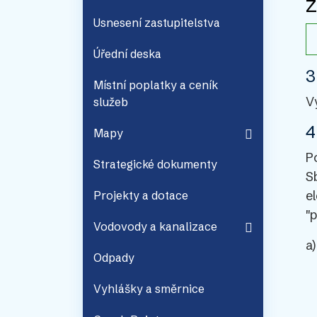
z
Usnesení zastupitelstva
Úřední deska
3
Místní poplatky a ceník
V
služeb
4
Mapy
P
Strategické dokumenty
S
e
Projekty a dotace
"
Vodovody a kanalizace
a
Odpady
Vyhlášky a směrnice