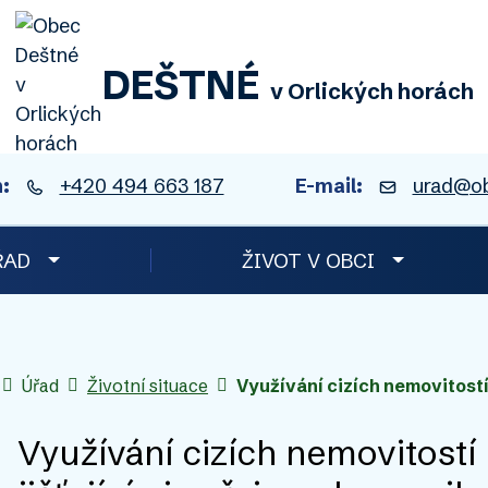
Rovnou na obsah
Rovnou na menu
DEŠTNÉ
v Orlických horách
:
+420 494 663 187
E-mail:
urad@ob
ŘAD
ŽIVOT V OBCI
Úvodní stránka
Úřad
Životní situace
Využívání cizích nemovitostí
Využívání cizích nemovitostí 