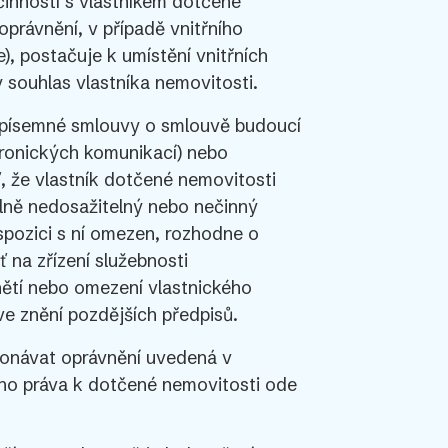
činností s vlastníkem dotčené
oprávnění, v případě vnitřního
), postačuje k umístění vnitřních
 souhlas vlastníka nemovitosti.
í písemné smlouvy o smlouvě budoucí
ktronických komunikací) nebo
ť, že vlastník dotčené nemovitosti
elně nedosažitelný nebo nečinný
dispozici s ní omezen, rozhodne o
ť na zřízení služebnosti
nětí nebo omezení vlastnického
ve znění pozdějších předpisů.
ykonávat oprávnění uvedená v
ho práva k dotčené nemovitosti ode