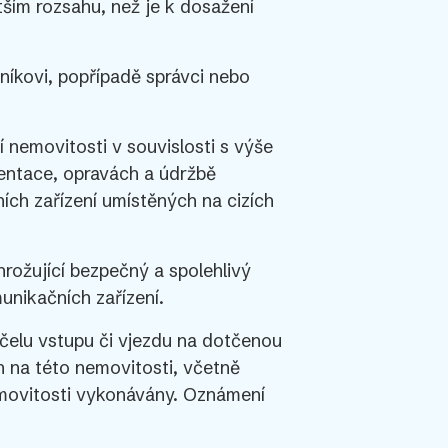
ším rozsahu, než je k dosažení
níkovi, popřípadě správci nebo
 nemovitosti v souvislosti s výše
entace, opravách a údržbě
ch zařízení umístěných na cizích
rožující bezpečný a spolehlivý
nikačních zařízení.
elu vstupu či vjezdu na dotčenou
h na této nemovitosti, včetně
emovitosti vykonávány. Oznámení