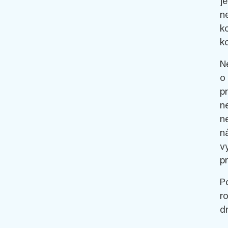
j
n
k
k
N
o
p
n
n
n
v
p
P
r
d