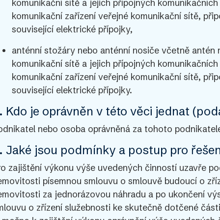
komunikační sítě a jejich přípojných komunikačních 
komunikační zařízení veřejné komunikační sítě, připo
související elektrické přípojky,
anténní stožáry nebo anténní nosiče včetně antén
komunikační sítě a jejich přípojných komunikačních 
komunikační zařízení veřejné komunikační sítě, připo
související elektrické přípojky.
. Kdo je oprávněn v této věci jednat (pod
odnikatel nebo osoba oprávněná za tohoto podnikatele
. Jaké jsou podmínky a postup pro řešení
ro zajištění výkonu výše uvedených činností uzavře po
emovitosti písemnou smlouvu o smlouvě budoucí o zříz
emovitosti za jednorázovou náhradu a po ukončení vý
mlouvu o zřízení služebnosti ke skutečně dotčené část