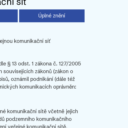
ční síť
Úplné znění
řejnou komunikační síť
dle § 13 odst. 1 zákona č. 127/2005
 souvisejících zákonů (zákon o
isů, oznámil podnikání (dále též
tronických komunikacích oprávněn:
é komunikační sítě včetně jejich
dů podzemního komunikačního
ení veřejné komunikační sítě,