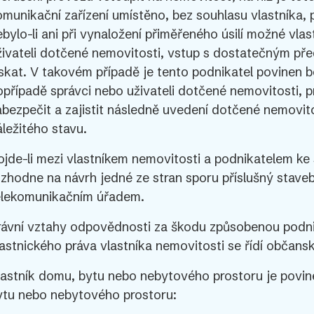
omunikační zařízení umístěno, bez souhlasu vlastníka, 
ebylo-li ani při vynaložení přiměřeného úsilí možné vla
živateli dotčené nemovitosti, vstup s dostatečným př
ískat. V takovém případě je tento podnikatel povinen 
opřípadě správci nebo uživateli dotčené nemovitosti, pr
abezpečit a zajistit následně uvedení dotčené nemovit
áležitého stavu.
ojde-li mezi vlastníkem nemovitosti a podnikatelem ke
ozhodne na návrh jedné ze stran sporu příslušný stave
elekomunikačním úřadem.
rávní vztahy odpovědnosti za škodu způsobenou podni
lastnického práva vlastníka nemovitosti se řídí občan
lastník domu, bytu nebo nebytového prostoru je povin
ytu nebo nebytového prostoru: