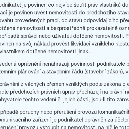
odnikatel je povinen co nejvíce šetřit práv vlastníků 
rací je povinen uvést nemovitosti do předchozího stavu
ovahu provedených prací, do stavu odpovídajícího pře
otčené nemovitosti a bezprostředně prokazatelně ozná
opřípadě správci nebo uživateli dotčené nemovitosti. P
ovinen na svůj náklad provést likvidaci vzniklého kles
 vlastníkem dotčené nemovitosti jinak.
vedená oprávnění nenahrazují povinnosti podnikatele p
zemním plánování a stavebním řádu (stavební zákon), v
právnění z věcných břemen vzniklých podle zákona o e
odle předchozích právních úprav přecházejí na právní n
byvatele těchto vedení či jejich části, jsou-li tito záro
 případě poruchy nebo přerušení provozu komunikační
omunikačního zařízení je podnikatel oprávněn za účel
řerušení provozu vstoupit na nemovitost, na níž je tot