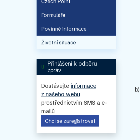
Czech Point
Formuláře
Povinné informace
Životní situace
Přihlášení k odběru
zpráv
Dostávejte
informace
b
z našeho webu
prostřednictvím SMS a e-
mailů
Chci se zaregistrovat