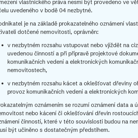
mezení vlastnického práva nesmí být provedeno ve vět
čelu uvedeného v bodě 04 nezbytné.
odnikatel je na základě prokazatelného oznámení vlast
živateli dotčené nemovitosti, oprávněn:
v nezbytném rozsahu vstupovat nebo vjíždět na cizí
uvedenou činností a při přípravě projektové dokum
komunikačních vedení a elektronických komunikační
nemovitostech,
v nezbytném rozsahu kácet a oklešťovat dřeviny oh
provoz komunikačních vedení a elektronických komu
rokazatelným oznámením se rozumí oznámení data a úč
emovitost nebo kácení či oklešťování dřevin rostoucíc
známení činností, které v této souvislosti budou na n
usí být učiněno s dostatečným předstihem.