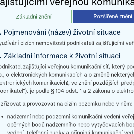
ajišťujícími veřejnou komunika
Rozšířené znění
Základní znění
. Pojmenování (název) životní situace
yužívání cizích nemovitostí podnikateli zajišťujícími ve
. Základní informace k životní situaci
odnikatel zajišťující veřejnou komunikační síť, který po
b., o elektronických komunikacích a o změně některých
lektronických komunikacích), ve znění pozdějších předp
podnikatel"), je podle § 104 odst. 1 a 2 zákona o elek
) zřizovat a provozovat na cizím pozemku nebo v něm:
nadzemní nebo podzemní komunikační vedení veřejn
opěrných bodů nadzemního nebo vytyčovacích bo
vedení, telefonní budky a přípojná komunikační ved