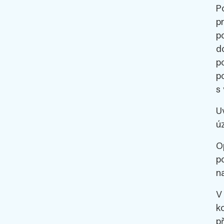
P
p
p
d
p
p
s
U
ú
O
p
na
V
k
p