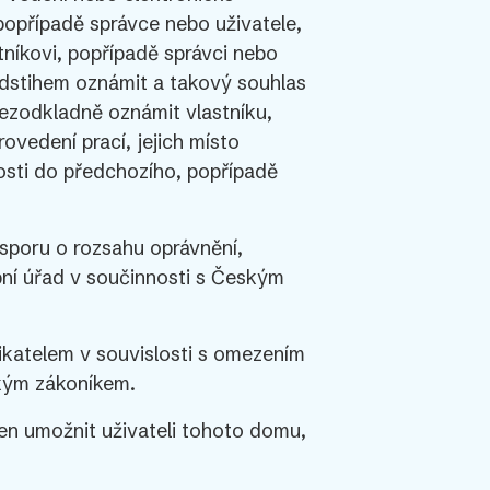
popřípadě správce nebo uživatele,
stníkovi, popřípadě správci nebo
edstihem oznámit a takový souhlas
bezodkladně oznámit vlastníku,
ovedení prací, jejich místo
osti do předchozího, popřípadě
 sporu o rozsahu oprávnění,
bní úřad v součinnosti s Českým
katelem v souvislosti s omezením
ským zákoníkem.
en umožnit uživateli tohoto domu,