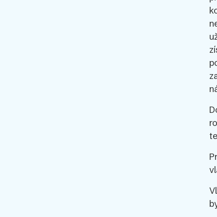
k
n
u
z
p
z
n
D
r
t
P
v
V
b