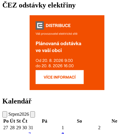
ČEZ odstávky elektřiny
Kalendář
Srpen
2026
Po
Út
St
Čt
Pá
So
Ne
27
28
29
30
31
1
2