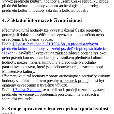
Vývoz předmětů kulturní hodnoty z území České republiky, prodej
předmětů kulturní hodnoty z oboru archeologie nebo prodej
předmětů kulturní hodnoty sakrální a kultovní povahy
4. Základní informace k životní situaci
Předmět kulturní hodnoty
lze vyvézt
z území České republiky,
pouze je-li doložen osvědčením k vývozu na dobu určitou nebo
osvědčením k trvalému vývozu.
Podle
§ 2 odst. 2 zákona č. 71/1994 Sb., o prodeji a vývozu
předmětů kulturní hodnoty, ve znění pozdějších předpisů (dále jen
"zákon")
, osvědčení vydávají na základě žádosti podané fyzickou
nebo právnickou osobou, která je vlastníkem předmětu kulturní
hodnoty, muzea, galerie, knihovny a pracoviště Národního
památkového ústavu, které jsou odbornými organizacemi, popř.
Ministerstvo kultury.
Předměty kulturní hodnoty z oboru archeologie a předměty kulturní
hodnoty sakrální a kultovní povahy
nabízené k prodeji
musí být
opatřeny osvědčením k trvalému vývozu.
Podle
§ 3 odst. 2 zákona
se nabídkou k prodeji rozumí i vystavení
předmětů ve veřejných prodejních prostorách, na dražbách a
sběratelských trzích.
5. Kdo je oprávněn v této věci jednat (podat žádost