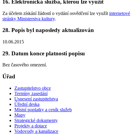
16. Elektronická služba, kterou lze využít
Za účelem získání žádostí o vydání osvědčení lze využít
internetové
stránky Ministerstva kultury
.
28. Popis byl naposledy aktualizován
10.06.2015
29. Datum konce platnosti popisu
Bez časového omezení.
Úřad
Zastupitelstvo obce
Termíny zasedání
Usnesení zastupitelstva
Úřední deska
Místní poplatky a ceník služeb
Mapy
Strategické dokumenty
Projekty a dotace
Vodovody a kanalizace