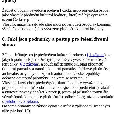
apod.)
Žádost o vydání osvědčení podává fyzická nebo právnická osoba
jako vlastník předmětu kulturní hodnoty, který má být vyvezen z
území České republiky.
Vlastník může na základě plné moci pověřit třetí osobu vykonáním
všech úkonů spojených s vývozem předmětu kulturní hodnoty.
6. Jaké jsou podmínky a postup pro řešení životní
situace
Zákon definuje, co je předmětem kulturní hodnoty (
§ 1 zákona
), za
jakých podmínek je možné tyto předměty vyvézt z území České
republiky (
§ 2 zákona
), a současně definuje skupinu předmětů
(kulturní památky a národní kulturní památky, sbírkové předměty,
archiválie, originály děl žijících autorů a do České republiky
dočasně dovezené předměty), na které se nevztahuje.
Vlastník, který chce předmět(y) kulturní hodnoty vyvážet, a v
případě předmětu(ů) z oboru archeologie nebo předmětu(ů) sakrální
a kultovní povahy nabízet k prodeji, postoupí příslušné formuláře,
včetně fotodokumentace předmětu(ů), odborné organizaci v souladu
s
přílohou č. 2 zákona
.
Odborná organizace žádost vyřídí ve lhůtě a způsobem uvedeným
níže (viz bod 12).