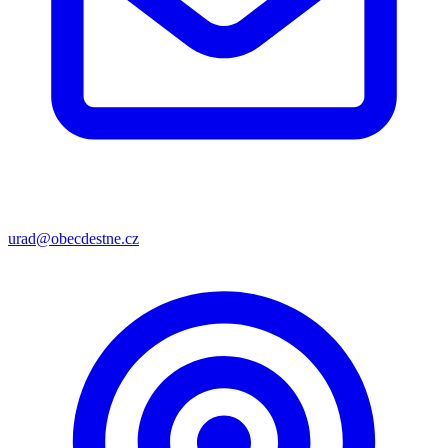
urad@obecdestne.cz