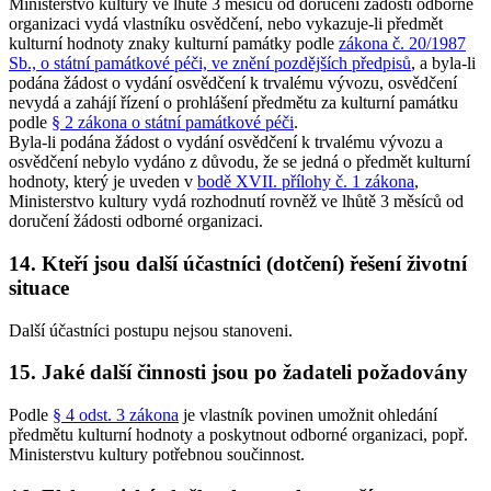
Ministerstvo kultury ve lhůtě 3 měsíců od doručení žádosti odborné
organizaci vydá vlastníku osvědčení, nebo vykazuje-li předmět
kulturní hodnoty znaky kulturní památky podle
zákona č. 20/1987
Sb., o státní památkové péči, ve znění pozdějších předpisů
, a byla-li
podána žádost o vydání osvědčení k trvalému vývozu, osvědčení
nevydá a zahájí řízení o prohlášení předmětu za kulturní památku
podle
§ 2 zákona o státní památkové péči
.
Byla-li podána žádost o vydání osvědčení k trvalému vývozu a
osvědčení nebylo vydáno z důvodu, že se jedná o předmět kulturní
hodnoty, který je uveden v
bodě XVII. přílohy č. 1 zákona
,
Ministerstvo kultury vydá rozhodnutí rovněž ve lhůtě 3 měsíců od
doručení žádosti odborné organizaci.
14. Kteří jsou další účastníci (dotčení) řešení životní
situace
Další účastníci postupu nejsou stanoveni.
15. Jaké další činnosti jsou po žadateli požadovány
Podle
§ 4 odst. 3 zákona
je vlastník povinen umožnit ohledání
předmětu kulturní hodnoty a poskytnout odborné organizaci, popř.
Ministerstvu kultury potřebnou součinnost.