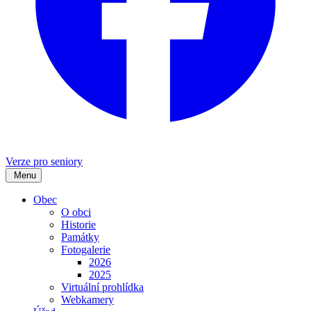
Verze pro seniory
Menu
Obec
O obci
Historie
Památky
Fotogalerie
2026
2025
Virtuální prohlídka
Webkamery