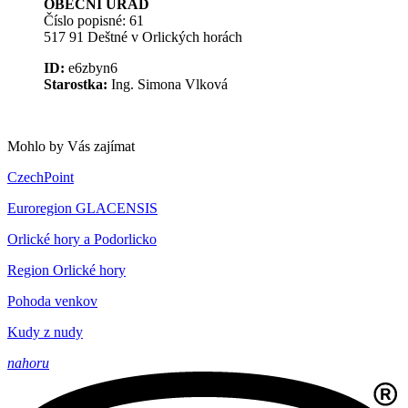
OBECNÍ ÚŘAD
Číslo popisné: 61
517 91 Deštné v Orlických horách
ID:
e6zbyn6
Starostka:
Ing. Simona Vlková
Mohlo by Vás zajímat
CzechPoint
Euroregion GLACENSIS
Orlické hory a Podorlicko
Region Orlické hory
Pohoda venkov
Kudy z nudy
nahoru