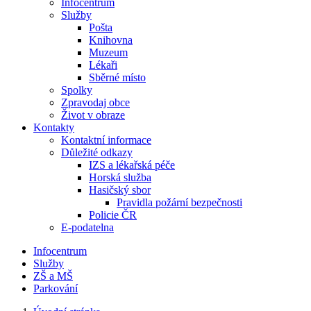
Infocentrum
Služby
Pošta
Knihovna
Muzeum
Lékaři
Sběrné místo
Spolky
Zpravodaj obce
Život v obraze
Kontakty
Kontaktní informace
Důležité odkazy
IZS a lékařská péče
Horská služba
Hasičský sbor
Pravidla požární bezpečnosti
Policie ČR
E-podatelna
Infocentrum
Služby
ZŠ a MŠ
Parkování