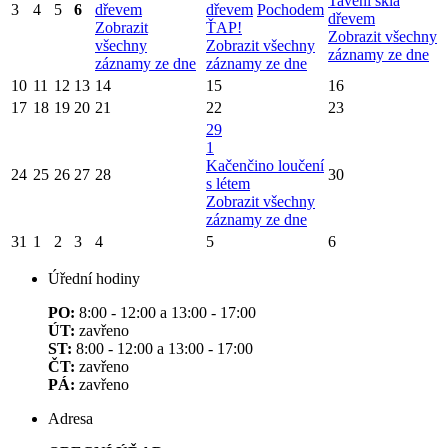
Tavení skla
3
4
5
6
dřevem
dřevem
Pochodem
dřevem
Zobrazit
ŤAP!
Zobrazit všechny
všechny
Zobrazit všechny
záznamy ze dne
záznamy ze dne
záznamy ze dne
10
11
12
13
14
15
16
17
18
19
20
21
22
23
29
1
Kačenčino loučení
24
25
26
27
28
30
s létem
Zobrazit všechny
záznamy ze dne
31
1
2
3
4
5
6
Úřední hodiny
PO:
8:00 - 12:00 a 13:00 - 17:00
ÚT:
zavřeno
ST:
8:00 - 12:00 a 13:00 - 17:00
ČT:
zavřeno
PÁ:
zavřeno
Adresa