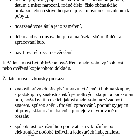
datum a místo narození, rodné číslo, číslo občanského
průkazu nebo cestovního pasu, jde-li o osobu s povolením k
pobytu,
dosažené vzdělání a jeho zaměření,
délku a obsah dosavadní praxe na úseku sběru, třídění a
zpracování hub,
navrhovaný rozsah osvědčení.
K žádosti musí být přiloženo osvědčení o zdravotní způsobilosti
nebo ověřená kopie tohoto dokladu.
Žadatel musí u zkoušky prokázat:
znalosti právních předpisů upravující členění hub na skupiny
a podskupiny, znalosti znaků jednotlivých skupin a podskupin
hub, požadavků na jejich jakost a zdravotní nezávadnost,
značení, způsob sběru, třídění, zpracování, podmínky jejich
přípravy, skladování, balení a prodeje v navrhovaném
rozsahu,
způsobilost rozlišení hub podle atlasu v knižní nebo
elektronické podobě jedlých a jedovatých hub, znalosti