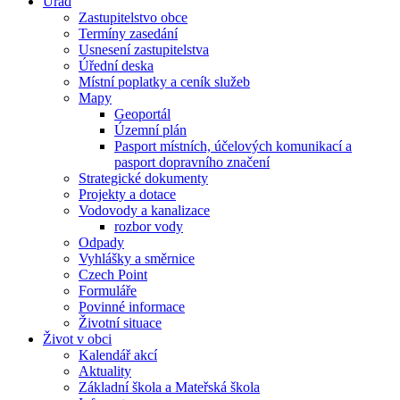
Úřad
Zastupitelstvo obce
Termíny zasedání
Usnesení zastupitelstva
Úřední deska
Místní poplatky a ceník služeb
Mapy
Geoportál
Územní plán
Pasport místních, účelových komunikací a
pasport dopravního značení
Strategické dokumenty
Projekty a dotace
Vodovody a kanalizace
rozbor vody
Odpady
Vyhlášky a směrnice
Czech Point
Formuláře
Povinné informace
Životní situace
Život v obci
Kalendář akcí
Aktuality
Základní škola a Mateřská škola