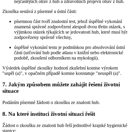
nejčastějších otrav z hub a zdravotních projevů otrav z hub.
Zkouška sestává z písemné a ústní části:
písemnou část tvoří znalostní test, jehož úspěšné vykonání
znamená správné zodpovězení alespoň dvou třetin otázek, s
výjimkou otázek týkajících se jedovatosti hub, které musí být
zodpovězeny správně všechny,
úspěšné vykonání testu je podmínkou pro absolvování ústní
části (určování hub podle atlasu v knižní nebo elektronické
podobě, zkoušení odborníkem na mykologii).
Výsledek úspěšné zkoušky hodnotí zkušební komise výrokem
"uspěl (a)", v opačném případě komise konstatuje "neuspěl (a)".
7. Jakým způsobem můžete zahájit řešení životní
situace
Podáním písemné žádosti o zkoušku ze znalosti hub.
8. Na které instituci životní situaci řešit
Žádost o zkoušku ze znalosti hub řeší jednotlivé krajské hygienické
stanice: