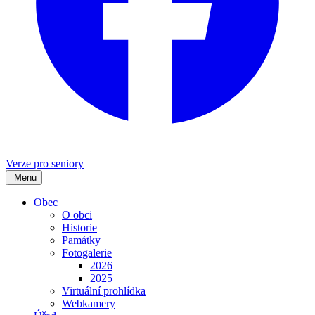
Verze pro seniory
Menu
Obec
O obci
Historie
Památky
Fotogalerie
2026
2025
Virtuální prohlídka
Webkamery