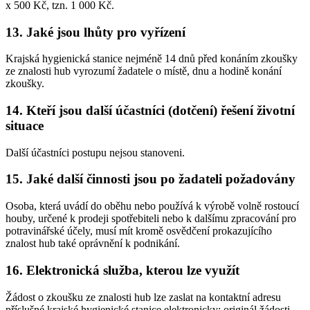
x 500 Kč, tzn. 1 000 Kč.
13. Jaké jsou lhůty pro vyřízení
Krajská hygienická stanice nejméně 14 dnů před konáním zkoušky
ze znalosti hub vyrozumí žadatele o místě, dnu a hodině konání
zkoušky.
14. Kteří jsou další účastníci (dotčení) řešení životní
situace
Další účastníci postupu nejsou stanoveni.
15. Jaké další činnosti jsou po žadateli požadovány
Osoba, která uvádí do oběhu nebo používá k výrobě volně rostoucí
houby, určené k prodeji spotřebiteli nebo k dalšímu zpracování pro
potravinářské účely, musí mít kromě osvědčení prokazujícího
znalost hub také oprávnění k podnikání.
16. Elektronická služba, kterou lze využít
Žádost o zkoušku ze znalosti hub lze zaslat na kontaktní adresu
příslušné krajské hygienické stanice elektronicky; originál žádosti