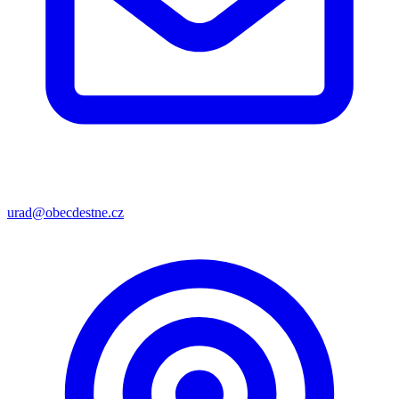
urad@obecdestne.cz