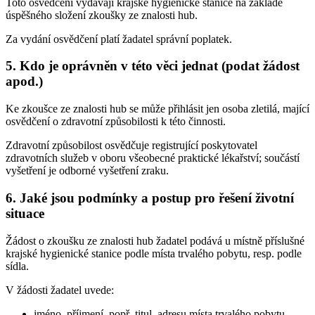
Toto osvědčení vydávají krajské hygienické stanice na základě
úspěšného složení zkoušky ze znalosti hub.
Za vydání osvědčení platí žadatel správní poplatek.
5. Kdo je oprávněn v této věci jednat (podat žádost
apod.)
Ke zkoušce ze znalosti hub se může přihlásit jen osoba zletilá, mající
osvědčení o zdravotní způsobilosti k této činnosti.
Zdravotní způsobilost osvědčuje registrující poskytovatel
zdravotních služeb v oboru všeobecné praktické lékařství; součástí
vyšetření je odborné vyšetření zraku.
6. Jaké jsou podmínky a postup pro řešení životní
situace
Žádost o zkoušku ze znalosti hub žadatel podává u místně příslušné
krajské hygienické stanice podle místa trvalého pobytu, resp. podle
sídla.
V žádosti žadatel uvede:
jméno, příjmení, popř. titul, adresu místa trvalého pobytu,