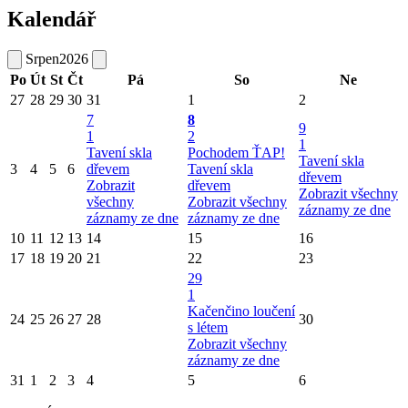
Kalendář
Srpen
2026
Po
Út
St
Čt
Pá
So
Ne
27
28
29
30
31
1
2
7
8
9
1
2
1
Tavení skla
Pochodem ŤAP!
Tavení skla
3
4
5
6
dřevem
Tavení skla
dřevem
Zobrazit
dřevem
Zobrazit všechny
všechny
Zobrazit všechny
záznamy ze dne
záznamy ze dne
záznamy ze dne
10
11
12
13
14
15
16
17
18
19
20
21
22
23
29
1
Kačenčino loučení
24
25
26
27
28
30
s létem
Zobrazit všechny
záznamy ze dne
31
1
2
3
4
5
6