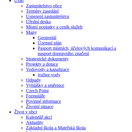
Úřad
Zastupitelstvo obce
Termíny zasedání
Usnesení zastupitelstva
Úřední deska
Místní poplatky a ceník služeb
Mapy
Geoportál
Územní plán
Pasport místních, účelových komunikací a
pasport dopravního značení
Strategické dokumenty
Projekty a dotace
Vodovody a kanalizace
rozbor vody
Odpady
Vyhlášky a směrnice
Czech Point
Formuláře
Povinné informace
Životní situace
Život v obci
Kalendář akcí
Aktuality
Základní škola a Mateřská škola