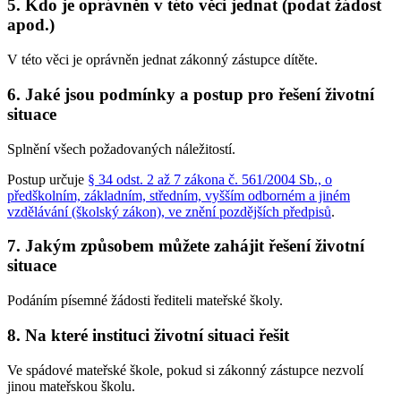
5. Kdo je oprávněn v této věci jednat (podat žádost
apod.)
V této věci je oprávněn jednat zákonný zástupce dítěte.
6. Jaké jsou podmínky a postup pro řešení životní
situace
Splnění všech požadovaných náležitostí.
Postup určuje
§ 34 odst. 2 až 7 zákona č. 561/2004 Sb., o
předškolním, základním, středním, vyšším odborném a jiném
vzdělávání (školský zákon), ve znění pozdějších předpisů
.
7. Jakým způsobem můžete zahájit řešení životní
situace
Podáním písemné žádosti řediteli mateřské školy.
8. Na které instituci životní situaci řešit
Ve spádové mateřské škole, pokud si zákonný zástupce nezvolí
jinou mateřskou školu.