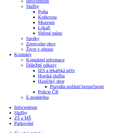
Infocentrum
Služby
Pošta
Knihovna
Muzeum
Lékaři
Sběrné místo
Spolky
Zpravodaj obce
Život v obraze
Kontakty
Kontaktní informace
Důležité odkazy
IZS a lékařská péče
Horská služba
Hasičský sbor
Pravidla požární bezpečnosti
Policie ČR
E-podatelna
Infocentrum
Služby
ZŠ a MŠ
Parkování