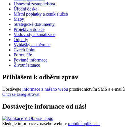
Usnesení zastupitelstva
Úřední deska
Místní poplatky a ceník služeb
Mapy
Strategické dokumenty
Projekty a dotace
Vodovody a kanalizace
Odpady
Vyhlášky a směrnice
Czech Point
Formuláře
Povinné informace
Životní situace
Přihlášení k odběru zpráv
Dostávejte
informace z našeho webu
prostřednictvím SMS a e-mailů
Chci se zaregistrovat
Dostávejte informace od nás!
Sledujte informace z našeho webu v
mobilní aplikaci –