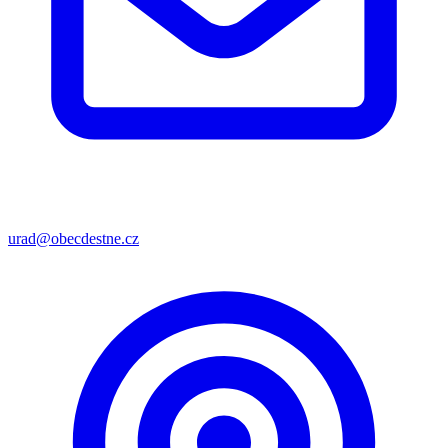
urad@obecdestne.cz