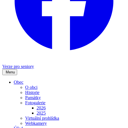
Verze pro seniory
Menu
Obec
O obci
Historie
Památky
Fotogalerie
2026
2025
Virtuální prohlídka
Webkamery