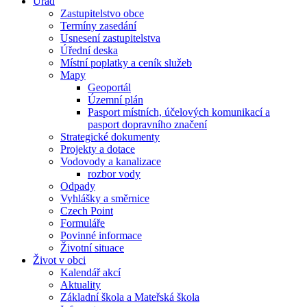
Úřad
Zastupitelstvo obce
Termíny zasedání
Usnesení zastupitelstva
Úřední deska
Místní poplatky a ceník služeb
Mapy
Geoportál
Územní plán
Pasport místních, účelových komunikací a
pasport dopravního značení
Strategické dokumenty
Projekty a dotace
Vodovody a kanalizace
rozbor vody
Odpady
Vyhlášky a směrnice
Czech Point
Formuláře
Povinné informace
Životní situace
Život v obci
Kalendář akcí
Aktuality
Základní škola a Mateřská škola