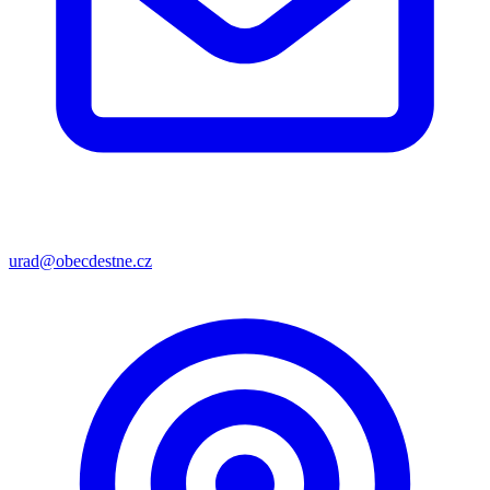
urad@obecdestne.cz