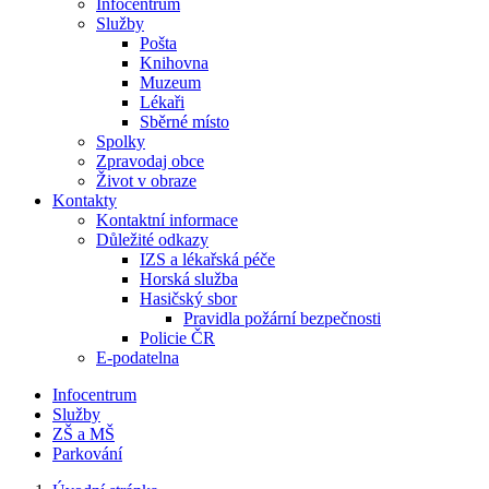
Infocentrum
Služby
Pošta
Knihovna
Muzeum
Lékaři
Sběrné místo
Spolky
Zpravodaj obce
Život v obraze
Kontakty
Kontaktní informace
Důležité odkazy
IZS a lékařská péče
Horská služba
Hasičský sbor
Pravidla požární bezpečnosti
Policie ČR
E-podatelna
Infocentrum
Služby
ZŠ a MŠ
Parkování