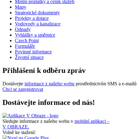
Místní poplatky a ceník služeb
Mapy
Strategické dokumenty
Projekty a dotace
Vodovody a kanalizace
Odpady
Vyhlášky a směrnice
Czech Point
Formuláře
Povinné informace
Životní situace
Přihlášení k odběru zpráv
Dostávejte
informace z našeho webu
prostřednictvím SMS a e-mailů
Chci se zaregistrovat
Dostávejte informace od nás!
Sledujte informace z našeho webu v
mobilní aplikaci –
V OBRAZE.
Volně ke stažení: