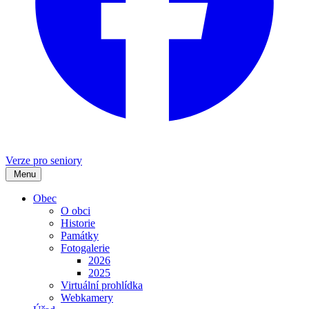
Verze pro seniory
Menu
Obec
O obci
Historie
Památky
Fotogalerie
2026
2025
Virtuální prohlídka
Webkamery