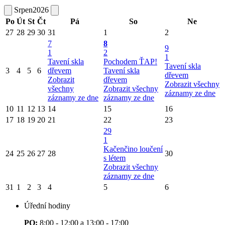
Srpen
2026
Po
Út
St
Čt
Pá
So
Ne
27
28
29
30
31
1
2
7
8
9
1
2
1
Tavení skla
Pochodem ŤAP!
Tavení skla
3
4
5
6
dřevem
Tavení skla
dřevem
Zobrazit
dřevem
Zobrazit všechny
všechny
Zobrazit všechny
záznamy ze dne
záznamy ze dne
záznamy ze dne
10
11
12
13
14
15
16
17
18
19
20
21
22
23
29
1
Kačenčino loučení
24
25
26
27
28
30
s létem
Zobrazit všechny
záznamy ze dne
31
1
2
3
4
5
6
Úřední hodiny
PO:
8:00 - 12:00 a 13:00 - 17:00