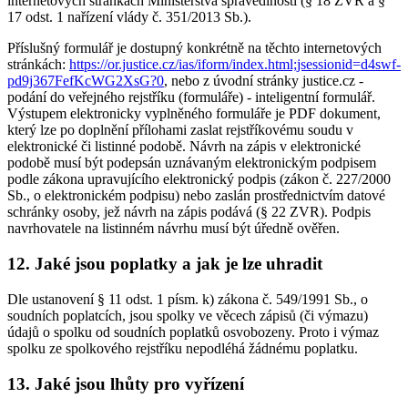
internetových stránkách Ministerstva spravedlnosti (§ 18 ZVR a §
17 odst. 1 nařízení vlády č. 351/2013 Sb.).
Příslušný formulář je dostupný konkrétně na těchto internetových
stránkách:
https://or.justice.cz/ias/iform/index.html;jsessionid=d4swf-
pd9j367FefKcWG2XsG?0
, nebo z úvodní stránky justice.cz -
podání do veřejného rejstříku (formuláře) - inteligentní formulář.
Výstupem elektronicky vyplněného formuláře je PDF dokument,
který lze po doplnění přílohami zaslat rejstříkovému soudu v
elektronické či listinné podobě. Návrh na zápis v elektronické
podobě musí být podepsán uznávaným elektronickým podpisem
podle zákona upravujícího elektronický podpis (zákon č. 227/2000
Sb., o elektronickém podpisu) nebo zaslán prostřednictvím datové
schránky osoby, jež návrh na zápis podává (§ 22 ZVR). Podpis
navrhovatele na listinném návrhu musí být úředně ověřen.
12. Jaké jsou poplatky a jak je lze uhradit
Dle ustanovení § 11 odst. 1 písm. k) zákona č. 549/1991 Sb., o
soudních poplatcích, jsou spolky ve věcech zápisů (či výmazu)
údajů o spolku od soudních poplatků osvobozeny. Proto i výmaz
spolku ze spolkového rejstříku nepodléhá žádnému poplatku.
13. Jaké jsou lhůty pro vyřízení