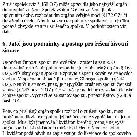
Zrušit spolek (viz § 168 OZ) může zpravidla jeho nejvyšší orgán -
dobrovolné zrušení. Spolek však může být zrušen i jinak -
uplynutím doby, rozhodnutím orgánu veřejné moci (§172 OZ) či
dosažením účelu. Návrh na výmaz spolku ze spolkového rejstříku
podává obvykle statutár zrušeného spolku. V podrobnostech viz
dále.
6. Jaké jsou podmínky a postup pro řešení životní
situace
Ukončení činnosti spolku má dvě fáze - zrušení a zánik. O
dobrovolném zrušení spolku rozhoduje jeho příslušný orgán (§ 168
OZ). Příslušný orgán spolku je zpravidla specifikován ve stanovách
spolku. V opačném případě jím je nejvyšší orgán spolku (§ 244
OZ). Neurčí-li stanovy jinak, je nejvyšším orgánem spolku členská
schůze (§ 247 odst. 3 OZ). Co se týče pravidel pro zasedání členské
schůze spolku, vychází se ze stanov spolku, případně srov. § 248 a
násl. OZ.
Poté, co příslušný orgán spolku rozhodl o zrušení spolku, musí
proběhnout likvidace spolku, jejímž účelem je vypořádání majetku
spolku. Musí být jmenován likvidátor, kterého jmenuje nejvyšší
orgán spolku. Likvidátorem může být i člen rušeného spolku.
Likvidátor podá návrh na zápis vstupu do likvidace do spolkového