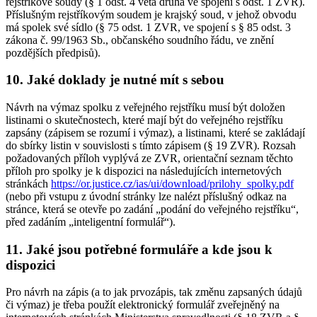
rejstříkové soudy (§ 1 odst. 4 věta druhá ve spojení s odst. 1 ZVR).
Příslušným rejstříkovým soudem je krajský soud, v jehož obvodu
má spolek své sídlo (§ 75 odst. 1 ZVR, ve spojení s § 85 odst. 3
zákona č. 99/1963 Sb., občanského soudního řádu, ve znění
pozdějších předpisů).
10. Jaké doklady je nutné mít s sebou
Návrh na výmaz spolku z veřejného rejstříku musí být doložen
listinami o skutečnostech, které mají být do veřejného rejstříku
zapsány (zápisem se rozumí i výmaz), a listinami, které se zakládají
do sbírky listin v souvislosti s tímto zápisem (§ 19 ZVR). Rozsah
požadovaných příloh vyplývá ze ZVR, orientační seznam těchto
příloh pro spolky je k dispozici na následujících internetových
stránkách
https://or.justice.cz/ias/ui/download/prilohy_spolky.pdf
(nebo při vstupu z úvodní stránky lze nalézt příslušný odkaz na
stránce, která se otevře po zadání „podání do veřejného rejstříku“,
před zadáním „inteligentní formulář“).
11. Jaké jsou potřebné formuláře a kde jsou k
dispozici
Pro návrh na zápis (a to jak prvozápis, tak změnu zapsaných údajů
či výmaz) je třeba použít elektronický formulář zveřejněný na