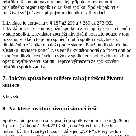
rejstříku. K tomuto návrhu musí být připojeno rozhodnutí
příslušného orgánu spolku o zrušení spolku. Spolek pak musí
používat svůj název s připojením dodatku „v likvidaci“.
Likvidace je upravena v § 187 až 209 a § 269 až 273 OZ.
Likvidátor sestaví soupis jmění spolku a zpřístupní jej všem členům
v sídle spolku. Likvidátor zpeněží likvidační podstatu pouze v tom
rozsahu, v jakém to je pro splnění dluhů spolku nezbytné a s
likvidačním zůstatkem naloží podle stanov. Použitím likvidačního
zůstatku likvidace končí. Následně likvidátor podá do třiceti dnů od
skončení likvidace návrh na výmaz spolku ze spolkového rejstříku
opět k rejstříkovému soudu. Teprve výmazem ze spolkového
rejstříku spolek zaniká.
7. Jakým způsobem můžete zahájit řešení životní
situace
Viz výše.
8. Na které instituci životní situaci řešit
Spolky a údaje o nich se zapisují do spolkového rejstříku (§ 26 odst.
1 písm. a) zákona č. 304/2013 Sb., o veřejných rejstřících
právnických a fyzických osob - dále jen „ZVR“), který vedou