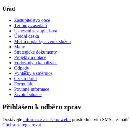
Úřad
Zastupitelstvo obce
Termíny zasedání
Usnesení zastupitelstva
Úřední deska
Místní poplatky a ceník služeb
Mapy
Strategické dokumenty
Projekty a dotace
Vodovody a kanalizace
Odpady
Vyhlášky a směrnice
Czech Point
Formuláře
Povinné informace
Životní situace
Přihlášení k odběru zpráv
Dostávejte
informace z našeho webu
prostřednictvím SMS a e-mailů
Chci se zaregistrovat