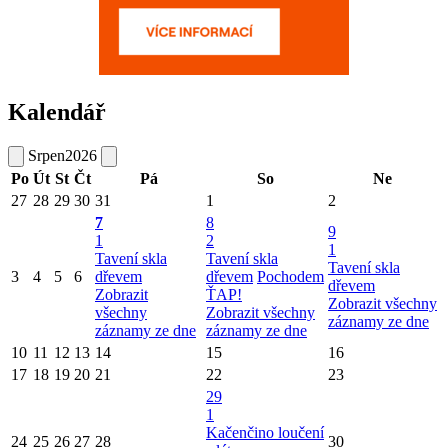
Kalendář
Srpen
2026
Po
Út
St
Čt
Pá
So
Ne
27
28
29
30
31
1
2
7
8
9
1
2
1
Tavení skla
Tavení skla
Tavení skla
3
4
5
6
dřevem
dřevem
Pochodem
dřevem
Zobrazit
ŤAP!
Zobrazit všechny
všechny
Zobrazit všechny
záznamy ze dne
záznamy ze dne
záznamy ze dne
10
11
12
13
14
15
16
17
18
19
20
21
22
23
29
1
Kačenčino loučení
24
25
26
27
28
30