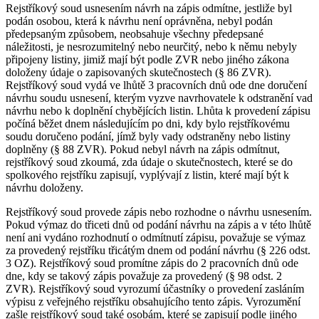
Rejstříkový soud usnesením návrh na zápis odmítne, jestliže byl
podán osobou, která k návrhu není oprávněna, nebyl podán
předepsaným způsobem, neobsahuje všechny předepsané
náležitosti, je nesrozumitelný nebo neurčitý, nebo k němu nebyly
připojeny listiny, jimiž mají být podle ZVR nebo jiného zákona
doloženy údaje o zapisovaných skutečnostech (§ 86 ZVR).
Rejstříkový soud vydá ve lhůtě 3 pracovních dnů ode dne doručení
návrhu soudu usnesení, kterým vyzve navrhovatele k odstranění vad
návrhu nebo k doplnění chybějících listin. Lhůta k provedení zápisu
počíná běžet dnem následujícím po dni, kdy bylo rejstříkovému
soudu doručeno podání, jímž byly vady odstraněny nebo listiny
doplněny (§ 88 ZVR). Pokud nebyl návrh na zápis odmítnut,
rejstříkový soud zkoumá, zda údaje o skutečnostech, které se do
spolkového rejstříku zapisují, vyplývají z listin, které mají být k
návrhu doloženy.
Rejstříkový soud provede zápis nebo rozhodne o návrhu usnesením.
Pokud výmaz do třiceti dnů od podání návrhu na zápis a v této lhůtě
není ani vydáno rozhodnutí o odmítnutí zápisu, považuje se výmaz
za provedený rejstříku třicátým dnem od podání návrhu (§ 226 odst.
3 OZ). Rejstříkový soud promítne zápis do 2 pracovních dnů ode
dne, kdy se takový zápis považuje za provedený (§ 98 odst. 2
ZVR). Rejstříkový soud vyrozumí účastníky o provedení zasláním
výpisu z veřejného rejstříku obsahujícího tento zápis. Vyrozumění
zašle rejstříkový soud také osobám, které se zapisují podle jiného