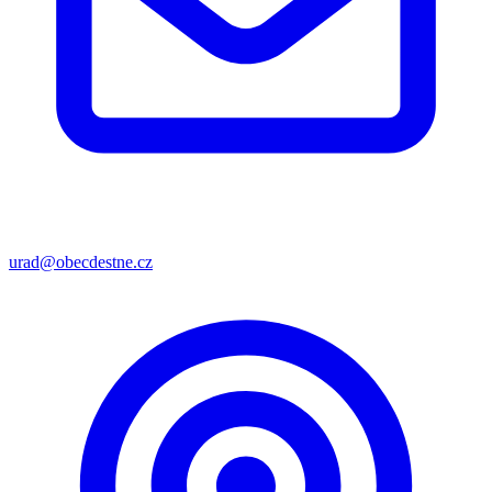
urad@obecdestne.cz