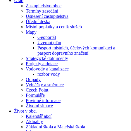
Úřad
Zastupitelstvo obce
Termíny zasedání
Usnesení zastupitelstva
Úřední deska
Místní poplatky a ceník služeb
Mapy
Geoportál
Územní plán
Pasport místních, účelových komunikací a
pasport dopravního značení
Strategické dokumenty
Projekty a dotace
Vodovody a kanalizace
rozbor vody
Odpady
Vyhlášky a směrnice
Czech Point
Formuláře
Povinné informace
Životní situace
Život v obci
Kalendář akcí
Aktuality
Základní škola a Mateřská škola