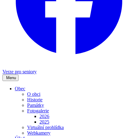
Verze pro seniory
Menu
Obec
O obci
Historie
Památky
Fotogalerie
2026
2025
Virtuální prohlídka
Webkamery