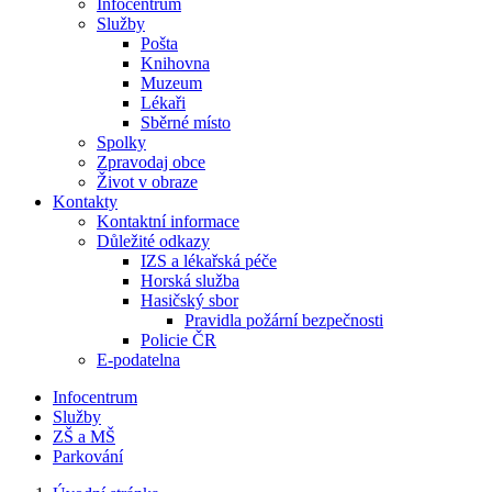
Infocentrum
Služby
Pošta
Knihovna
Muzeum
Lékaři
Sběrné místo
Spolky
Zpravodaj obce
Život v obraze
Kontakty
Kontaktní informace
Důležité odkazy
IZS a lékařská péče
Horská služba
Hasičský sbor
Pravidla požární bezpečnosti
Policie ČR
E-podatelna
Infocentrum
Služby
ZŠ a MŠ
Parkování