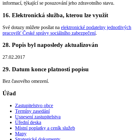
informací, týkající se posuzování jeho zdravotního stavu.
16. Elektronická služba, kterou lze využít
Své dotazy můžete posílat na
elektronické podatelny jednotlivých
pracovišť České správy sociálního zabezpečení
.
28. Popis byl naposledy aktualizován
27.02.2017
29. Datum konce platnosti popisu
Bez časového omezení.
Úřad
Zastupitelstvo obce
Termíny zasedání
Usnesení zastupitelstva
Úřední deska
Místní poplatky a ceník služeb
Mapy
Strategické dokumenty