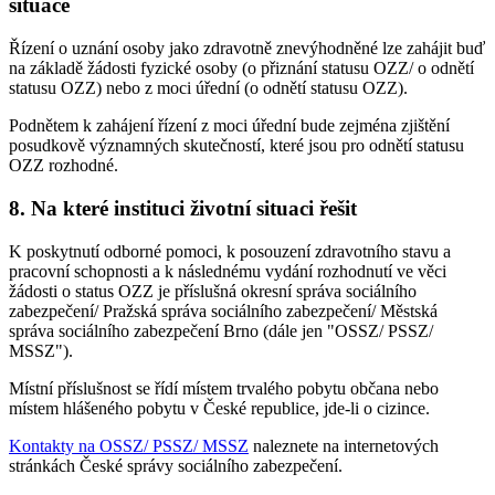
situace
Řízení o uznání osoby jako zdravotně znevýhodněné lze zahájit buď
na základě žádosti fyzické osoby (o přiznání statusu OZZ/ o odnětí
statusu OZZ) nebo z moci úřední (o odnětí statusu OZZ).
Podnětem k zahájení řízení z moci úřední bude zejména zjištění
posudkově významných skutečností, které jsou pro odnětí statusu
OZZ rozhodné.
8. Na které instituci životní situaci řešit
K poskytnutí odborné pomoci, k posouzení zdravotního stavu a
pracovní schopnosti a k následnému vydání rozhodnutí ve věci
žádosti o status OZZ je příslušná okresní správa sociálního
zabezpečení/ Pražská správa sociálního zabezpečení/ Městská
správa sociálního zabezpečení Brno (dále jen "OSSZ/ PSSZ/
MSSZ").
Místní příslušnost se řídí místem trvalého pobytu občana nebo
místem hlášeného pobytu v České republice, jde-li o cizince.
Kontakty na OSSZ/ PSSZ/ MSSZ
naleznete na internetových
stránkách České správy sociálního zabezpečení.