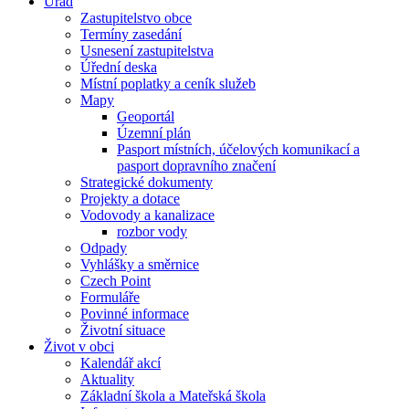
Úřad
Zastupitelstvo obce
Termíny zasedání
Usnesení zastupitelstva
Úřední deska
Místní poplatky a ceník služeb
Mapy
Geoportál
Územní plán
Pasport místních, účelových komunikací a
pasport dopravního značení
Strategické dokumenty
Projekty a dotace
Vodovody a kanalizace
rozbor vody
Odpady
Vyhlášky a směrnice
Czech Point
Formuláře
Povinné informace
Životní situace
Život v obci
Kalendář akcí
Aktuality
Základní škola a Mateřská škola