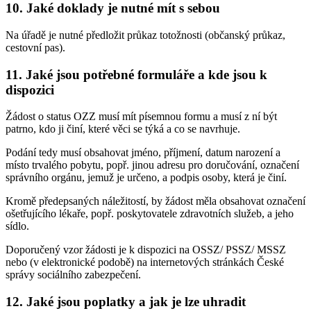
10. Jaké doklady je nutné mít s sebou
Na úřadě je nutné předložit průkaz totožnosti (občanský průkaz,
cestovní pas).
11. Jaké jsou potřebné formuláře a kde jsou k
dispozici
Žádost o status OZZ musí mít písemnou formu a musí z ní být
patrno, kdo ji činí, které věci se týká a co se navrhuje.
Podání tedy musí obsahovat jméno, příjmení, datum narození a
místo trvalého pobytu, popř. jinou adresu pro doručování, označení
správního orgánu, jemuž je určeno, a podpis osoby, která je činí.
Kromě předepsaných náležitostí, by žádost měla obsahovat označení
ošetřujícího lékaře, popř. poskytovatele zdravotních služeb, a jeho
sídlo.
Doporučený vzor žádosti je k dispozici na OSSZ/ PSSZ/ MSSZ
nebo (v elektronické podobě) na internetových stránkách České
správy sociálního zabezpečení.
12. Jaké jsou poplatky a jak je lze uhradit