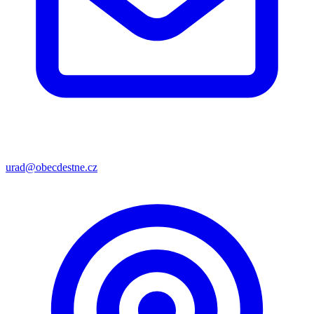
urad@obecdestne.cz