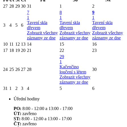
27
28
29
30
31
1
2
7
8
9
1
1
1
Tavení skla
Tavení skla
Tavení skla
3
4
5
6
dřevem
dřevem
dřevem
Zobrazit všechny
Zobrazit všechny
Zobrazit všechny
záznamy ze dne
záznamy ze dne
záznamy ze dne
10
11
12
13
14
15
16
17
18
19
20
21
22
23
29
1
Kačenčino
24
25
26
27
28
30
loučení s létem
Zobrazit všechny
záznamy ze dne
31
1
2
3
4
5
6
Úřední hodiny
PO:
8:00 - 12:00 a 13:00 - 17:00
ÚT:
zavřeno
ST:
8:00 - 12:00 a 13:00 - 17:00
ČT:
zavřeno