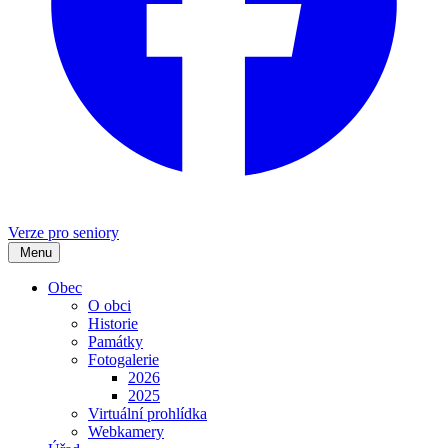
Verze pro seniory
Menu
Obec
O obci
Historie
Památky
Fotogalerie
2026
2025
Virtuální prohlídka
Webkamery