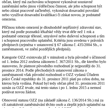
občan, který má zachovánu schopnost vykonávat soustavné
zaměstnání nebo jinou výdělečnou činnost, ale jeho schopnost být
nebo zůstat pracovně začleněný, vykonávat dosavadní povolání
nebo využívat dosavadní kvalifikaci či získat novou, je podstatně
omezena.
Příčinou tohoto omezení je dlouhodobě nepříznivý zdravotní stav,
který má podle poznatků lékařské vědy trvat déle než 1 rok a
podstatně omezuje tělesné, smyslové nebo duševní schopnosti a tím
i schopnost pracovního uplatnění. Kritéria jsou uvedena v právních
předpisech (zejména v ustanovení § 67 zákona č. 435/2004 Sb., o
zaměstnanosti, ve znění pozdějších předpisů).
Kategorie OZZ existovala již v minulosti a byla původně s účinností
od 1. ledna 2012 zrušena zákonem č. 367/2011 Sb., dle kterého bylo
stanoveno, že platnost původního rozhodnutí je nejpozději do 31.
prosince 2014. Podle přechodných ustanovení zákona o
zaměstnanosti však původní rozhodnutí o OZZ vydaná Úřadem
práce České republiky do 31. prosince 2011 platí po celou dobu, na
kterou byla vydána. Pokud byl tedy občan před 31. prosincem 2011
uznán za OZZ trvale, má tento status i po 1. lednu 2015 a nemusí
podávat novou žádost.
Obnovení statusu OZZ (na základě zákona č. 136/2014 Sb.) má za
cíl zatraktivnit zaměstnávání těchto osob a zlepšit jejich uplatnění na