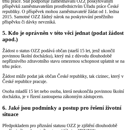
trhu práce. Stát podporuje zaměstnávání OZZ poskytováním
příspěvků zaměstnavatelům prostřednictvím Úřadu práce České
republiky. O příspěvek mohou zaměstnavatelé žádat od 1. ledna
2015. Samotné OZZ žádný nárok na poskytování peněžního
příspěvku či dávky nevzniká.
5. Kdo je oprávněn v této věci jednat (podat žádost
apod.)
Žádost o status OZZ podává občan (starší 15 let, jenž ukončil
povinnou školní docházku), který má z důvodu dlouhodobě
nepříznivého zdravotního stavu omezenou schopnost uplatnit se na
trhu práce.
Žádost může podat jak občan České republiky, tak cizinec, který v
České republice pracuje.
Osoba mladší 15 let nebo osoba, která neukončila povinnou školní
docházku, je v řízení zastoupena zákonným zástupcem.
6. Jaké jsou podmínky a postup pro řešení životní
situace
Předpokladem pro přiznání statusu OZZ je zjištění dlouhodobě