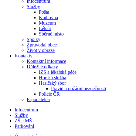
Infocentrum
Služby
Pošta
Knihovna
Muzeum
Lékaři
Sběrné místo
Spolky
Zpravodaj obce
Život v obraze
Kontakty
Kontaktní informace
Důležité odkazy
IZS a lékařská péče
Horská služba
Hasičský sbor
Pravidla požární bezpečnosti
Policie ČR
E-podatelna
Infocentrum
Služby
ZŠ a MŠ
Parkování