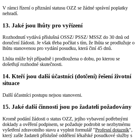
V rámci řízení o přiznání statusu OZZ se žádné správní poplatky
nehradí.
13. Jaké jsou lhůty pro vyřízení
Rozhodnutí vydává příslušná OSSZ/ PSSZ/ MSSZ do 30 dnů od
doručení žádosti. Je však třeba počítat s tím, že lhůta se prodlužuje o
lhůtu stanovenou pro vydání posudku, která činí 45 dnů.
Lhůta může být případně i prodloužena o dobu, po kterou se
došetřují rozhodné skutečnosti.
14. Kteří jsou další účastníci (dotčení) řešení životní
situace
Další účastníci postupu nejsou stanoveni.
15. Jaké další činnosti jsou po žadateli požadovány
Kromě podání žádosti o status OZZ, jejího vybavení potřebnými
doklady a ověření podpisem, se požaduje podrobit se nezbytnému
vyšetření zdravotního stavu a vyplnit formulář "
Profesní dotazník
",
který zašle žadateli příslušné oddělení lékařské posudkové služby s