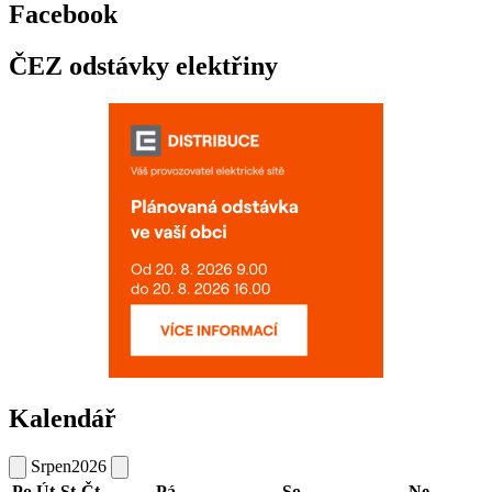
Facebook
ČEZ odstávky elektřiny
Kalendář
Srpen
2026
Po
Út
St
Čt
Pá
So
Ne