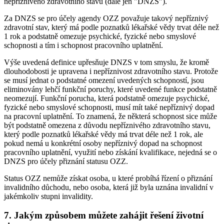
nepříznivého zdravotního stavu (dále jen "DNZS").
Za DNZS se pro účely agendy OZZ považuje takový nepříznivý
zdravotní stav, který má podle poznatků lékařské vědy trvat déle než
1 rok a podstatně omezuje psychické, fyzické nebo smyslové
schopnosti a tím i schopnost pracovního uplatnění.
Výše uvedená definice upřesňuje DNZS v tom smyslu, že kromě
dlouhodobosti je upravena i nepříznivost zdravotního stavu. Protože
se musí jednat o podstatné omezení uvedených schopností, jsou
eliminovány lehčí funkční poruchy, které uvedené funkce podstatně
neomezují. Funkční porucha, která podstatně omezuje psychické,
fyzické nebo smyslové schopnosti, musí mít také nepříznivý dopad
na pracovní uplatnění. To znamená, že některá schopnost sice může
být podstatně omezena z důvodu nepříznivého zdravotního stavu,
který podle poznatků lékařské vědy má trvat déle než 1 rok, ale
pokud nemá u konkrétní osoby nepříznivý dopad na schopnost
pracovního uplatnění, využití nebo získání kvalifikace, nejedná se o
DNZS pro účely přiznání statusu OZZ.
Status OZZ nemůže získat osoba, u které probíhá řízení o přiznání
invalidního důchodu, nebo osoba, která již byla uznána invalidní v
jakémkoliv stupni invalidity.
7. Jakým způsobem můžete zahájit řešení životní